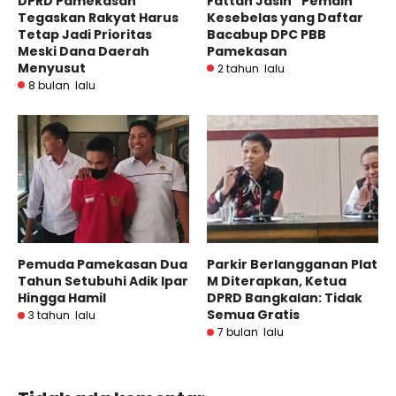
DPRD Pamekasan
Fattah Jasin “Pemain”
Tegaskan Rakyat Harus
Kesebelas yang Daftar
Tetap Jadi Prioritas
Bacabup DPC PBB
Meski Dana Daerah
Pamekasan
Menyusut
2 tahun lalu
8 bulan lalu
Pemuda Pamekasan Dua
Parkir Berlangganan Plat
Tahun Setubuhi Adik Ipar
M Diterapkan, Ketua
Hingga Hamil
DPRD Bangkalan: Tidak
Semua Gratis
3 tahun lalu
7 bulan lalu