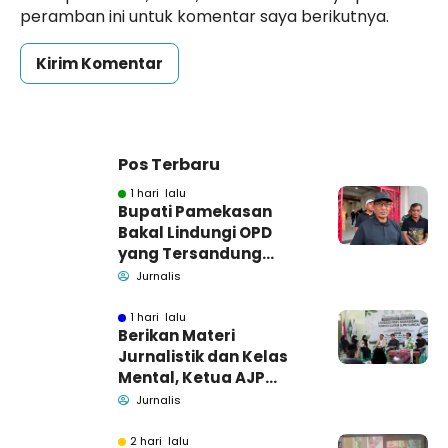
peramban ini untuk komentar saya berikutnya.
Pos Terbaru
1 hari lalu
Bupati Pamekasan
Bakal Lindungi OPD
yang Tersandung
Dugaan Korupsi
Jurnalis
1 hari lalu
Berikan Materi
Jurnalistik dan Kelas
Mental, Ketua AJP
Bakar Semangat LPM
Jurnalis
Se-Madura
2 hari lalu