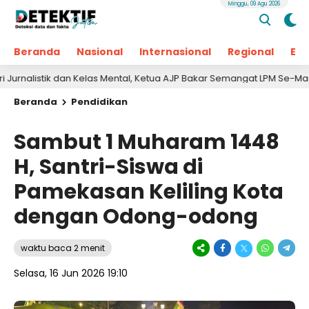
Minggu, 09 Agu 2026
Beranda
Nasional
Internasional
Regional
Ek
tik dan Kelas Mental, Ketua AJP Bakar Semangat LPM Se-Madura
Beranda
Pendidikan
Sambut 1 Muharam 1448
H, Santri-Siswa di
Pamekasan Keliling Kota
dengan Odong-odong
waktu baca 2 menit
Selasa, 16 Jun 2026 19:10