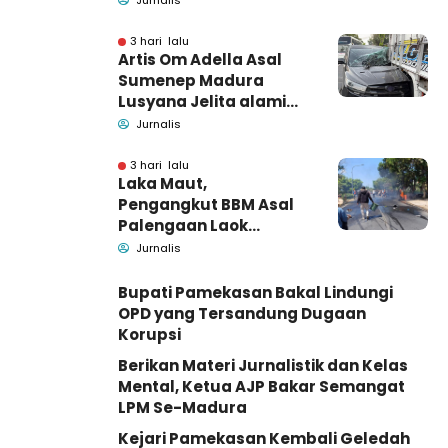
Jurnalis
Tutup Identitas dan
Barang Bukti
3 hari lalu
Artis Om Adella Asal
Sumenep Madura
Lusyana Jelita alami
kecelakaan di Wonogiri
Jurnalis
3 hari lalu
Laka Maut,
Pengangkut BBM Asal
Palengaan Laok
Pamekasan Meninggal
Jurnalis
Dunia
Bupati Pamekasan Bakal Lindungi
OPD yang Tersandung Dugaan
Korupsi
Berikan Materi Jurnalistik dan Kelas
Mental, Ketua AJP Bakar Semangat
LPM Se-Madura
Kejari Pamekasan Kembali Geledah