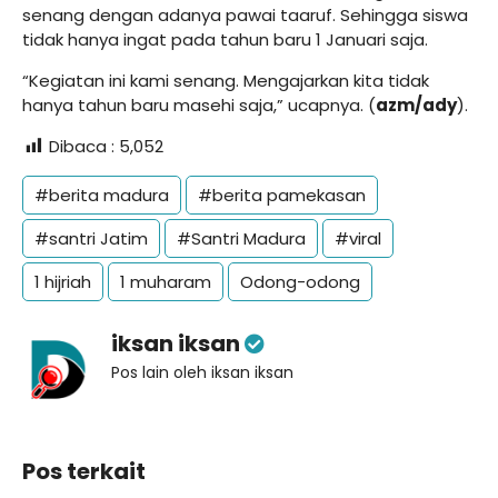
senang dengan adanya pawai taaruf. Sehingga siswa
tidak hanya ingat pada tahun baru 1 Januari saja.
“Kegiatan ini kami senang. Mengajarkan kita tidak
hanya tahun baru masehi saja,” ucapnya. (
azm/ady
).
Dibaca :
5,052
#berita madura
#berita pamekasan
#santri Jatim
#Santri Madura
#viral
1 hijriah
1 muharam
Odong-odong
iksan iksan
Pos lain oleh iksan iksan
Pos terkait