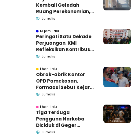
Kembali Geledah
Ruang Perekonomian,
Pidsus: Tunggu Saja!
Jurnalis
13 jam lalu
Peringati Satu Dekade
Perjuangan, KMI
Refleksikan Kontribusi
untuk Masyarakat
Jurnalis
1 hari lalu
Obrak-abrik Kantor
OPD Pamekasan,
Formaasi Sebut Kejari
Pamekasan
Jurnalis
Pendamping DBHCHT
1 hari lalu
Tiga Terduga
Pengguna Narkoba
Diciduk di Geger
Bangkalan, Polisi Masih
Jurnalis