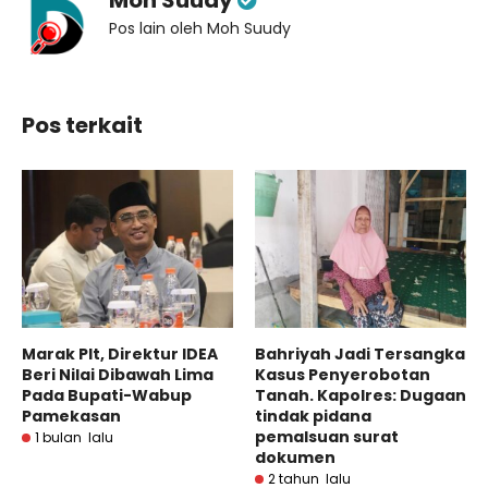
Pos lain oleh Moh Suudy
Pos terkait
Marak Plt, Direktur IDEA
Bahriyah Jadi Tersangka
Beri Nilai Dibawah Lima
Kasus Penyerobotan
Pada Bupati-Wabup
Tanah. Kapolres: Dugaan
Pamekasan
tindak pidana
pemalsuan surat
1 bulan lalu
dokumen
2 tahun lalu