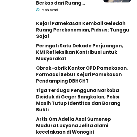
Berkas dari Ruang
Pemkab Pamekasan
Moh Azmi
Kejari Pamekasan Kembali Geledah
Ruang Perekonomian, Pidsus: Tunggu
Saja!
Peringati Satu Dekade Perjuangan,
KMI Refleksikan Kontribusi untuk
Masyarakat
Obrak-abrik Kantor OPD Pamekasan,
Formaasi Sebut Kejari Pamekasan
Pendamping DBHCHT
Tiga Terduga Pengguna Narkoba
Diciduk di Geger Bangkalan, Polisi
Masih Tutup Identitas dan Barang
Bukti
Artis Om Adella Asal Sumenep
Madura Lusyana Jelita alami
kecelakaan di Wonogiri