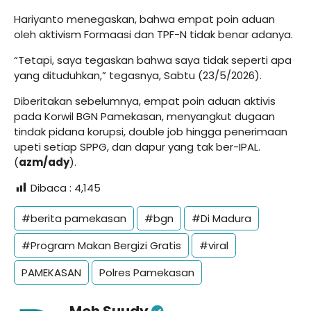
Hariyanto menegaskan, bahwa empat poin aduan
oleh aktivism Formaasi dan TPF-N tidak benar adanya.
“Tetapi, saya tegaskan bahwa saya tidak seperti apa
yang dituduhkan,” tegasnya, Sabtu (23/5/2026).
Diberitakan sebelumnya, empat poin aduan aktivis
pada Korwil BGN Pamekasan, menyangkut dugaan
tindak pidana korupsi, double job hingga penerimaan
upeti setiap SPPG, dan dapur yang tak ber-IPAL.
(
azm/ady
).
Dibaca :
4,145
#berita pamekasan
#bgn
#Di Madura
#Program Makan Bergizi Gratis
#viral
PAMEKASAN
Polres Pamekasan
Moh Suudy