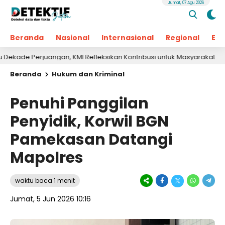
Jumat, 07 Agu 2026
Beranda
Nasional
Internasional
Regional
Ek
erjuangan, KMI Refleksikan Kontribusi untuk Masyarakat
1 hari
Beranda
Hukum dan Kriminal
Penuhi Panggilan
Penyidik, Korwil BGN
Pamekasan Datangi
Mapolres
waktu baca 1 menit
Jumat, 5 Jun 2026 10:16