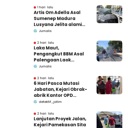
Tutup Identitas dan
Barang Bukti
1 hari lalu
Artis Om Adella Asal
Sumenep Madura
Lusyana Jelita alami
kecelakaan di Wonogiri
Jurnalis
2 hari lalu
Laka Maut,
Pengangkut BBM Asal
Palengaan Laok
Pamekasan Meninggal
Jurnalis
Dunia
2 hari lalu
6 Hari Pasca Mutasi
Jabatan, Kejari Obrak-
abrik Kantor OPD
Pemkab Pamekasan
detektif_jatim
2 hari lalu
Lanjutan Proyek Jalan,
Kejari Pamekasan Sita