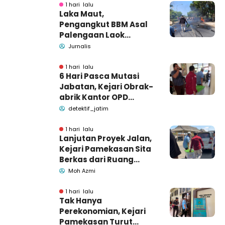
1 hari lalu
Laka Maut,
Pengangkut BBM Asal
Palengaan Laok
Pamekasan Meninggal
Jurnalis
Dunia
1 hari lalu
6 Hari Pasca Mutasi
Jabatan, Kejari Obrak-
abrik Kantor OPD
Pemkab Pamekasan
detektif_jatim
1 hari lalu
Lanjutan Proyek Jalan,
Kejari Pamekasan Sita
Berkas dari Ruang
Pemkab Pamekasan
Moh Azmi
1 hari lalu
Tak Hanya
Perekonomian, Kejari
Pamekasan Turut