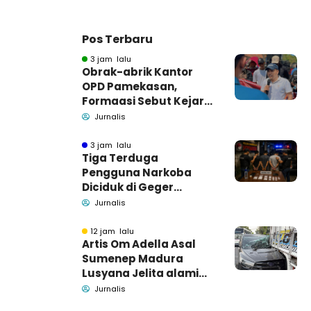
Pos Terbaru
3 jam lalu
Obrak-abrik Kantor
OPD Pamekasan,
Formaasi Sebut Kejari
Pamekasan
Jurnalis
Pendamping DBHCHT
3 jam lalu
Tiga Terduga
Pengguna Narkoba
Diciduk di Geger
Bangkalan, Polisi Masih
Jurnalis
Tutup Identitas dan
Barang Bukti
12 jam lalu
Artis Om Adella Asal
Sumenep Madura
Lusyana Jelita alami
kecelakaan di Wonogiri
Jurnalis