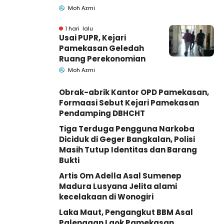
Geledah Ruang
Moh Azmi
Pengadaan Barang-
Jasa
1 hari lalu
Usai PUPR, Kejari
Pamekasan Geledah
Ruang Perekonomian
Moh Azmi
Obrak-abrik Kantor OPD Pamekasan,
Formaasi Sebut Kejari Pamekasan
Pendamping DBHCHT
Tiga Terduga Pengguna Narkoba
Diciduk di Geger Bangkalan, Polisi
Masih Tutup Identitas dan Barang
Bukti
Artis Om Adella Asal Sumenep
Madura Lusyana Jelita alami
kecelakaan di Wonogiri
Laka Maut, Pengangkut BBM Asal
Palengaan Laok Pamekasan