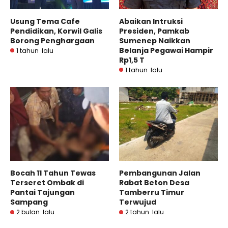
Usung Tema Cafe
Abaikan Intruksi
Pendidikan, Korwil Galis
Presiden, Pamkab
Borong Penghargaan
Sumenep Naikkan
Belanja Pegawai Hampir
1 tahun lalu
Rp1,5 T
1 tahun lalu
Bocah 11 Tahun Tewas
Pembangunan Jalan
Terseret Ombak di
Rabat Beton Desa
Pantai Tajungan
Tamberru Timur
Sampang
Terwujud
2 bulan lalu
2 tahun lalu