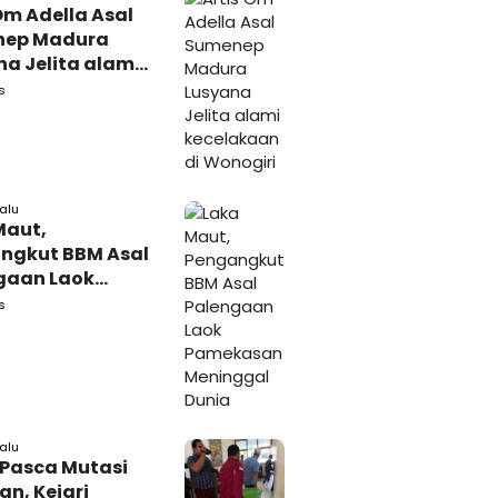
Om Adella Asal
nep Madura
a Jelita alami
akaan di
s
iri
lalu
Maut,
ngkut BBM Asal
gaan Laok
kasan
s
ggal Dunia
lalu
 Pasca Mutasi
n, Kejari