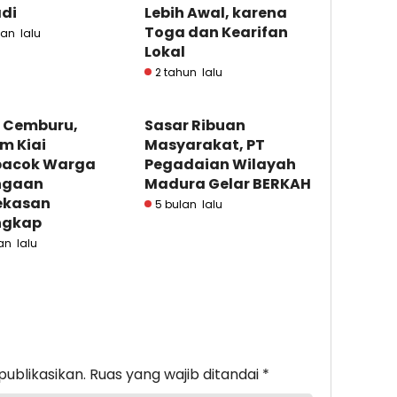
adi
Lebih Awal, karena
Toga dan Kearifan
lan lalu
Lokal
2 tahun lalu
f Cemburu,
Sasar Ribuan
m Kiai
Masyarakat, PT
acok Warga
Pegadaian Wilayah
ngaan
Madura Gelar BERKAH
kasan
5 bulan lalu
ngkap
an lalu
publikasikan.
Ruas yang wajib ditandai
*