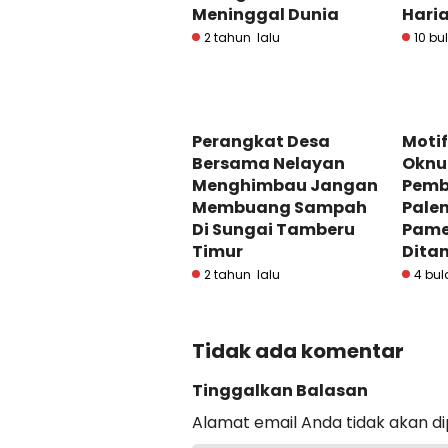
Meninggal Dunia
Hari
2 tahun lalu
10 bu
Perangkat Desa
Moti
Bersama Nelayan
Oknu
Menghimbau Jangan
Pemb
Membuang Sampah
Pale
Di Sungai Tamberu
Pame
Timur
Dita
2 tahun lalu
4 bul
Tidak ada komentar
Tinggalkan Balasan
Alamat email Anda tidak akan di