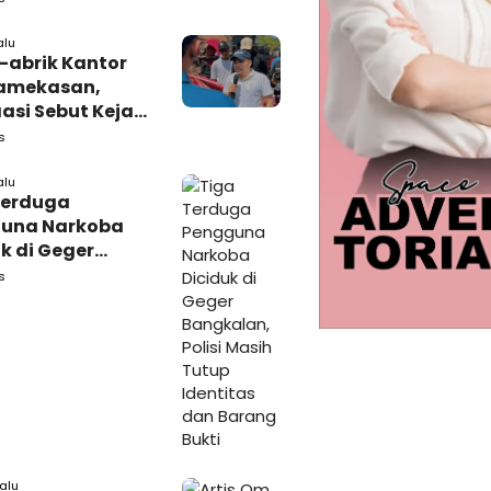
rakat
alu
-abrik Kantor
amekasan,
si Sebut Kejari
kasan
s
amping DBHCHT
alu
Terduga
una Narkoba
k di Geger
lan, Polisi
s
 Tutup Identitas
arang Bukti
lalu