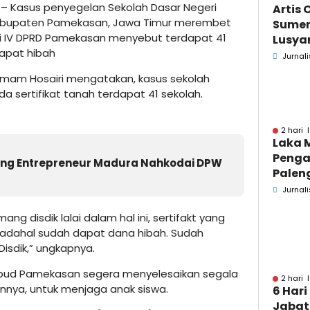
– Kasus penyegelan Sekolah Dasar Negeri
Artis 
Kabupaten Pamekasan, Jawa Timur merembet
Sume
si IV DPRD Pamekasan menyebut terdapat 41
Lusyan
dapat hibah
kecel
Jurnali
Wonog
Imam Hosairi mengatakan, kasus sekolah
a sertifikat tanah terdapat 41 sekolah.
2 hari 
Laka 
Penga
ung Entrepreneur Madura Nahkodai DPW
Palen
Pame
Jurnali
Menin
ang disdik lalai dalam hal ini, sertifakt yang
padahal sudah dapat dana hibah. Sudah
Disdik,” ungkapnya.
dikbud Pamekasan segera menyelesaikan segala
2 hari 
annya, untuk menjaga anak siswa.
6 Hari
Jabata