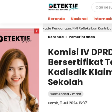
Beranda
Nasional
Internasi
gati Satu Dekade Perjuangan, KMI Refleksikan Kontribusi untuk Masya
x
Beranda
Pemerintahan
Komisi IV DPRD
Bersertifikat 
Kadisdik Klai
Sekolah
waktu baca 2 menit
Kamis, 11 Jul 2024 16:37