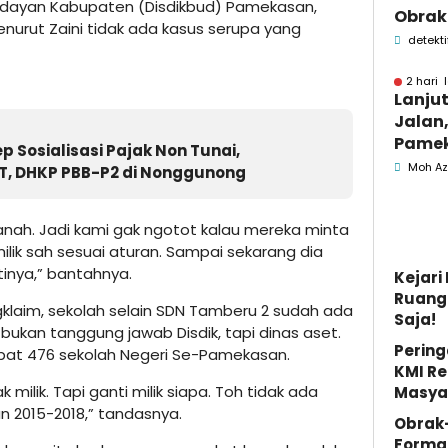
udayan Kabupaten (Disdikbud) Pamekasan,
Obrak
nurut Zaini tidak ada kasus serupa yang
OPD P
detekti
Pame
2 hari 
Lanju
Jalan,
Pamek
Sosialisasi Pajak Non Tunai,
Berka
Moh Az
, DHKP PBB-P2 di Nonggunong
Pemk
tanah. Jadi kami gak ngotot kalau mereka minta
 milik sah sesuai aturan. Sampai sekarang dia
tinya,” bantahnya.
Kejar
Ruang 
klaim, sekolah selain SDN Tamberu 2 sudah ada
Saja!
t bukan tanggung jawab Disdik, tapi dinas aset.
Pering
pat 476 sekolah Negeri Se-Pamekasan.
KMI Re
 milik. Tapi ganti milik siapa. Toh tidak ada
Masya
un 2015-2018,” tandasnya.
Obrak
Forma