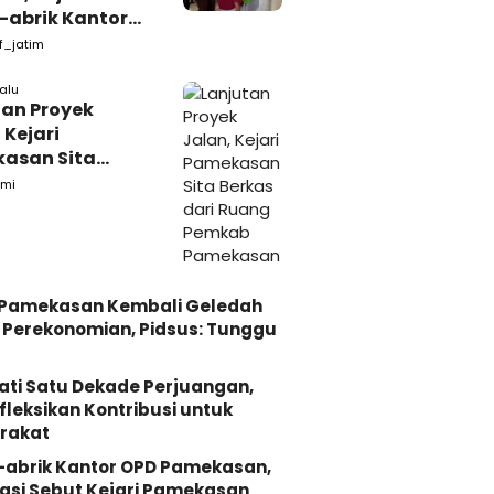
-abrik Kantor
emkab
f_jatim
kasan
lalu
tan Proyek
 Kejari
asan Sita
s dari Ruang
mi
ab Pamekasan
i Pamekasan Kembali Geledah
Perekonomian, Pidsus: Tunggu
ati Satu Dekade Perjuangan,
fleksikan Kontribusi untuk
rakat
-abrik Kantor OPD Pamekasan,
asi Sebut Kejari Pamekasan