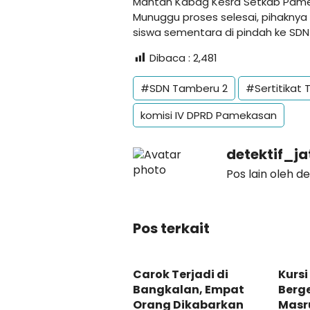
Mantan Kabag Kesra Setkab Pamek
Munuggu proses selesai, pihaknya
siswa sementara di pindah ke SDN
Dibaca :
2,481
#SDN Tamberu 2
#Sertitikat
komisi IV DPRD Pamekasan
detektif_j
Pos lain oleh d
Pos terkait
Carok Terjadi di
Kursi
Bangkalan, Empat
Berge
Orang Dikabarkan
Masru