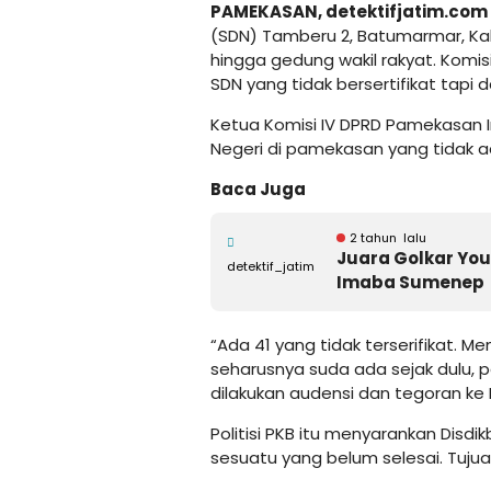
PAMEKASAN,
detektifjatim.com
(SDN) Tamberu 2, Batumarmar, 
hingga gedung wakil rakyat. Komi
SDN yang tidak bersertifikat tapi 
Ketua Komisi IV DPRD Pamekasan 
Negeri di pamekasan yang tidak ad
Baca Juga
2 tahun lalu
Juara Golkar Yo
detektif_jatim
Imaba Sumenep
“Ada 41 yang tidak terserifikat. Mem
seharusnya suda ada sejak dulu, 
dilakukan audensi dan tegoran ke 
Politisi PKB itu menyarankan Dis
sesuatu yang belum selesai. Tuju