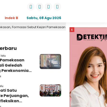
Indek Berita
Sabtu, 08 Agu 2026
Opini
Daerah
Pemerintahan
Kri
asi Sebut Kejari Pamekasan Pendamping DBHCHT
1 hari lalu
x
Terbaru
lalu
i Pamekasan
li Geledah
 Perekonomian,
: Tunggu Saja!
s
alu
ati Satu
e Perjuangan,
fleksikan
busi untuk
s