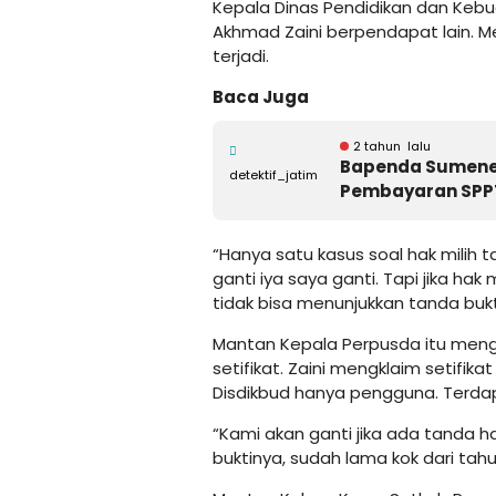
Kepala Dinas Pendidikan dan Keb
Akhmad Zaini berpendapat lain. Me
terjadi.
Baca Juga
2 tahun lalu
Bapenda Sumenep 
detektif_jatim
Pembayaran SPPT
“Hanya satu kasus soal hak milih 
ganti iya saya ganti. Tapi jika hak
tidak bisa menunjukkan tanda buk
Mantan Kepala Perpusda itu meng
setifikat. Zaini mengklaim setifika
Disdikbud hanya pengguna. Terda
“Kami akan ganti jika ada tanda hak
buktinya, sudah lama kok dari tah