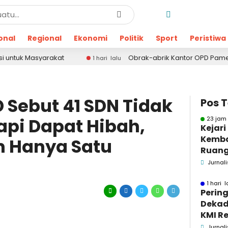
onal
Regional
Ekonomi
Politik
Sport
Peristiwa
rakat
Obrak-abrik Kantor OPD Pamekasan, Forma
1 hari lalu
 Sebut 41 SDN Tidak
Pos 
Tapi Dapat Hibah,
23 jam 
Kejar
Kemba
m Hanya Satu
Ruang
Pidsus
Jurnali
1 hari l
Pering
Dekad
KMI Re
Kontri
Jurnali