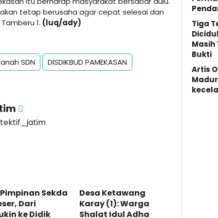
asan itu berharap masyarakat bersabar dulu.
Penda
 akan tetap berusaha agar cepat selesai dan
 Tamberu 1.
(luq/ady)
Tiga 
Dicidu
Masih 
Bukti
 Tanah SDN
DISDIKBUD PAMEKASAN
Artis 
Madura
kecela
atim
etektif_jatim
 Pimpinan Sekda
Desa Ketawang
ser, Dari
Karay (1): Warga
kin ke Didik
Shalat Idul Adha