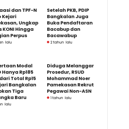
aasi dan TPF-N
Setelah PKB, PDIP
 Kejari
Bangkalan Juga
kasan, Ungkap
Buka Pendaftaran
s KONI Hingga
Bacabup dan
gian Perpus
Bacawabup
an lalu
2 tahun lalu
ertaan Modal
Diduga Melanggar
 Hanya Rp185
Prosedur, RSUD
dari Total Rp15
Mohammad Noer
jari Bangkalan
Pamekasan Rekrut
pkan Tiga
Pegawai Non-ASN
angka Baru
1 tahun lalu
un lalu