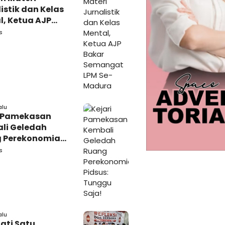
istik dan Kelas
l, Ketua AJP
 Semangat LPM
s
adura
alu
i Pamekasan
li Geledah
 Perekonomian,
: Tunggu Saja!
s
alu
ati Satu