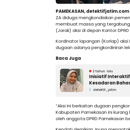
PAMEKASAN, detektifjatim.com
ZA diduga mengkondisikan pemenang
membuat massa yang tergabung da
(Jarak) aksi di depan Kantor DPRD
Kordinator lapangan (Korlap) aksi
dugaan adanya pengkordiniran le
Baca Juga
2 tahun lalu
Inisiatif Interak
Kesadaran Bahasa
detektif_jatim
“Aksi ini berkaitan dugaan pengkord
Kabupaten Pamekasan ini kurang le
oleh anggota DPRD Pamekasan beri
Kendati demikian, Ipung mengatak