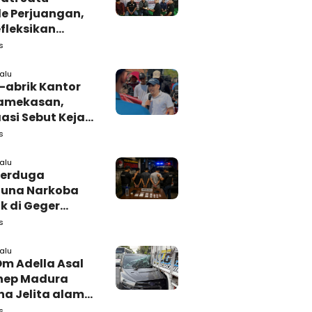
e Perjuangan,
fleksikan
busi untuk
s
rakat
lalu
-abrik Kantor
amekasan,
si Sebut Kejari
kasan
s
amping DBHCHT
lalu
Terduga
una Narkoba
k di Geger
lan, Polisi
s
 Tutup Identitas
arang Bukti
lalu
Om Adella Asal
nep Madura
a Jelita alami
akaan di
s