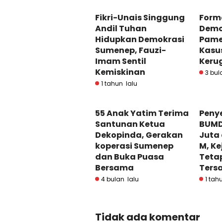
Fikri-Unais Singgung
Form
Andil Tuhan
Demo
Hidupkan Demokrasi
Pame
Sumenep, Fauzi-
Kasu
Imam Sentil
Keru
Kemiskinan
3 bul
1 tahun lalu
55 Anak Yatim Terima
Peny
Santunan Ketua
BUMD
Dekopinda, Gerakan
Juta 
koperasi Sumenep
M, Ke
dan Buka Puasa
Teta
Bersama
Ters
4 bulan lalu
1 tah
Tidak ada komentar