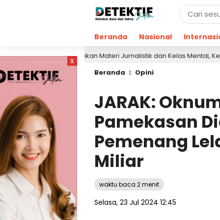
Beranda
Nasional
Internasi
Berikan Materi Jurnalistik dan Kelas Mental, Ketua AJP Bak
am lalu
x
Beranda
Opini
JARAK: Oknum
Pamekasan Di
Pemenang Lela
Miliar
waktu baca 2 menit
Selasa, 23 Jul 2024 12:45