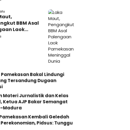
iri
lalu
Maut,
ngkut BBM Asal
gaan Laok
kasan
s
ggal Dunia
 Pamekasan Bakal Lindungi
ang Tersandung Dugaan
i
n Materi Jurnalistik dan Kelas
, Ketua AJP Bakar Semangat
e-Madura
i Pamekasan Kembali Geledah
Perekonomian, Pidsus: Tunggu