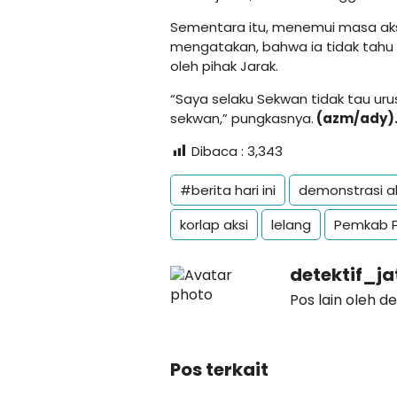
Sementara itu, menemui masa aks
mengatakan, bahwa ia tidak tahu
oleh pihak Jarak.
“Saya selaku Sekwan tidak tau ur
sekwan,” pungkasnya.
(azm/ady)
Dibaca :
3,343
#berita hari ini
demonstrasi a
korlap aksi
lelang
Pemkab 
detektif_j
Pos lain oleh d
Pos terkait