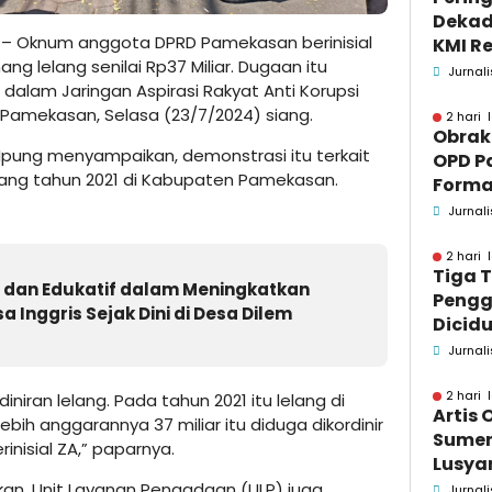
Dekad
– Oknum anggota DPRD Pamekasan berinisial
KMI Re
 lelang senilai Rp37 Miliar. Dugaan itu
Kontri
Jurnali
lam Jaringan Aspirasi Rakyat Anti Korupsi
Masya
 Pamekasan, Selasa (23/7/2024) siang.
2 hari 
Obrak
 Ipung menyampaikan, demonstrasi itu terkait
OPD P
lang tahun 2021 di Kabupaten Pamekasan.
Formaa
Pame
Jurnali
Pend
2 hari 
Tiga 
tif dan Edukatif dalam Meningkatkan
Pengg
 Inggris Sejak Dini di Desa Dilem
Dicidu
Bangka
Jurnali
Masih
dan B
2 hari 
iniran lelang. Pada tahun 2021 itu lelang di
Artis 
bih anggarannya 37 miliar itu diduga dikordinir
Sume
nisial ZA,” paparnya.
Lusyan
kecel
an, Unit Layanan Pengadaan (ULP) juga
Jurnali