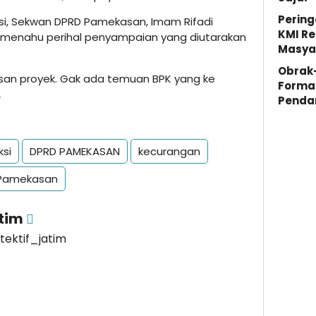
Pering
i, Sekwan DPRD Pamekasan, Imam Rifadi
KMI Re
 menahu perihal penyampaian yang diutarakan
Masya
Obrak
usan proyek. Gak ada temuan BPK yang ke
Forma
.
Penda
ksi
DPRD PAMEKASAN
kecurangan
Pamekasan
atim
etektif_jatim