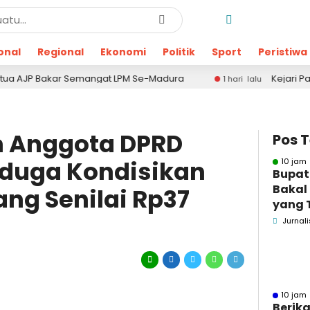
onal
Regional
Ekonomi
Politik
Sport
Peristiwa
ar Semangat LPM Se-Madura
Kejari Pamekasan Kemb
1 hari lalu
 Anggota DPRD
Pos 
duga Kondisikan
10 jam 
Bupat
Bakal
ng Senilai Rp37
yang 
Dugaa
Jurnali
10 jam 
Berika