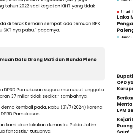
Wonog
 tahun 2022 soal kegiatan KIHT yang tidak
3 hari 
Laka 
da di terak Kemarin sempat ada temuan BPK
Penga
u SKT nya palsu,” paparnya.
Palen
Pame
Jurnali
Menin
muan Data Orang Mati dan Ganda Pleno
Bupati
OPD y
Korups
tan DPRD Pamekasan segera memecat anggota
aran 37 miliar tidak sedikit,” tambahnya.
Berika
Mental
an demo kembali pada, Rabu (31/7/2024) karena
LPM S
hak DPRD Pamekasan.
Kejar
an kami akan lakukan dumas ke Polda Jatim
Ruang 
a fantastis,” tutupnya.
Saja!