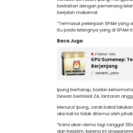
berkaitan dengan pemenang lelang
berjalan maksimal.
“Termasuk pekerjaan SPAM yang a
itu pada lelangnya yang di SPAM it
Baca Juga
2 tahun lalu
KPU Sumenep: Te
Berjenjang
detektif_jatim
Ipung berharap, badan kehorma
Dewan berinisial ZA, lantaran angg
Menurut Ipung, Jarak bakal lakuk
aksi kali ini tidak ditemui oleh pi
“Kami akan demo lagi tanggal 31D
dan Kejatim, karena ini anggarannu