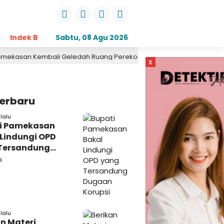
Indek Berita
Sabtu, 08 Agu 2026
Opini
Daerah
Pemerintahan
Kri
ali Geledah Ruang Perekonomian, Pidsus: Tunggu Saja!
1 har
x
Terbaru
lalu
i Pamekasan
 Lindungi OPD
Tersandung
n Korupsi
s
lalu
n Materi