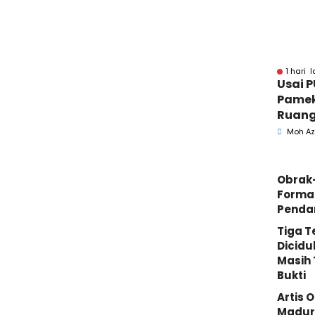
1 hari l
Usai P
Pamek
Ruang
Moh Az
Obrak
Forma
Penda
Tiga 
Dicidu
Masih 
Bukti
Artis 
Madura