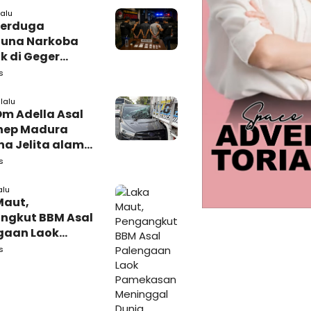
alu
Terduga
una Narkoba
k di Geger
lan, Polisi
s
 Tutup Identitas
arang Bukti
lalu
Om Adella Asal
nep Madura
a Jelita alami
akaan di
s
iri
alu
Maut,
ngkut BBM Asal
gaan Laok
kasan
s
ggal Dunia