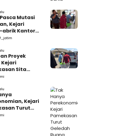
alu
 Pasca Mutasi
n, Kejari
-abrik Kantor
emkab
f_jatim
kasan
alu
tan Proyek
 Kejari
asan Sita
s dari Ruang
mi
ab Pamekasan
alu
anya
onomian, Kejari
asan Turut
ah Ruang
mi
daan Barang-