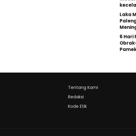
kecela
Laka M
Palen
Menin
6 Hari
Obrak
Pamek
Tentang Kami
Redaksi
Kode Etik