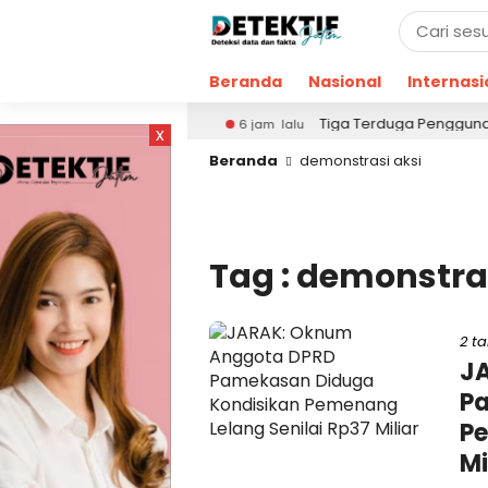
Beranda
Nasional
Internasi
ndamping DBHCHT
Tiga Terduga Pengguna Narkoba D
6 jam lalu
x
Beranda
demonstrasi aksi
Tag : demonstras
2 t
J
Pa
Pe
Mi