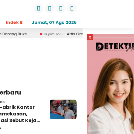
Indek Berita
Jumat, 07 Agu 2026
Opini
Daerah
Pemerintahan
Kri
 Bukti
Artis Om Adella Asal Sumenep Madura Lusy
16 jam lalu
x
Terbaru
alu
-abrik Kantor
amekasan,
si Sebut Kejari
kasan
s
amping DBHCHT