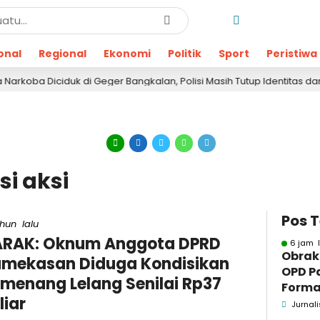
onal
Regional
Ekonomi
Politik
Sport
Peristiwa
iciduk di Geger Bangkalan, Polisi Masih Tutup Identitas dan Barang
i aksi
Pos 
ahun lalu
ARAK: Oknum Anggota DPRD
6 jam l
Obrak
mekasan Diduga Kondisikan
OPD P
menang Lelang Senilai Rp37
Formaa
liar
Pame
Jurnali
Pend