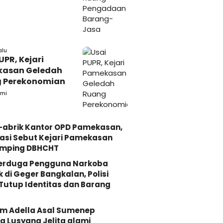
alu
UPR, Kejari
asan Geledah
 Perekonomian
mi
-abrik Kantor OPD Pamekasan,
asi Sebut Kejari Pamekasan
mping DBHCHT
Terduga Pengguna Narkoba
k di Geger Bangkalan, Polisi
Tutup Identitas dan Barang
Om Adella Asal Sumenep
 Lusyana Jelita alami