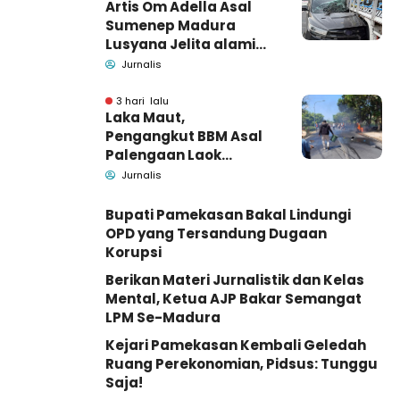
Artis Om Adella Asal
Sumenep Madura
Lusyana Jelita alami
kecelakaan di Wonogiri
Jurnalis
3 hari lalu
Laka Maut,
Pengangkut BBM Asal
Palengaan Laok
Pamekasan Meninggal
Jurnalis
Dunia
Bupati Pamekasan Bakal Lindungi
OPD yang Tersandung Dugaan
Korupsi
Berikan Materi Jurnalistik dan Kelas
Mental, Ketua AJP Bakar Semangat
LPM Se-Madura
Kejari Pamekasan Kembali Geledah
Ruang Perekonomian, Pidsus: Tunggu
Saja!