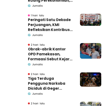
Ruang Perekonomian,
Pidsus: Tunggu Saja!
Jurnalis
1 hari lalu
Peringati Satu Dekade
Perjuangan, KMI
Refleksikan Kontribusi
untuk Masyarakat
Jurnalis
2 hari lalu
Obrak-abrik Kantor
OPD Pamekasan,
Formaasi Sebut Kejari
Pamekasan
Jurnalis
Pendamping DBHCHT
2 hari lalu
Tiga Terduga
Pengguna Narkoba
Diciduk di Geger
Bangkalan, Polisi Masih
Jurnalis
Tutup Identitas dan
Barang Bukti
2 hari lalu