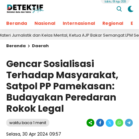
Sabtu, 08 Agu 2026
Beranda
Nasional
Internasional
Regional
Ek
alistik dan Kelas Mental, Ketua AJP Bakar Semangat LPM Se-Madura
Beranda
Daerah
Gencar Sosialisasi
Terhadap Masyarakat,
Satpol PP Pamekasan:
Budayakan Peredaran
Rokok Legal
waktu baca 1 menit
Selasa, 30 Apr 2024 09:57