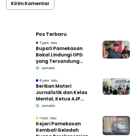
Pos Terbaru
7 jam lalu
Bupati Pamekasan
Bakal Lindungi OPD
yang Tersandung
Dugaan Korupsi
Jurnalis
8 jam lalu
Berikan Materi
Jurnalistik dan Kelas
Mental, Ketua AJP
Bakar Semangat LPM
Jurnalis
Se-Madura
1 hari lalu
Kejari Pamekasan
Kembali Geledah