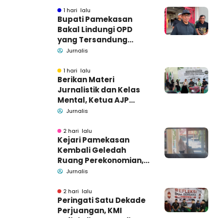
1 hari lalu
Bupati Pamekasan
Bakal Lindungi OPD
yang Tersandung
Dugaan Korupsi
Jurnalis
1 hari lalu
Berikan Materi
Jurnalistik dan Kelas
Mental, Ketua AJP
Bakar Semangat LPM
Jurnalis
Se-Madura
2 hari lalu
Kejari Pamekasan
Kembali Geledah
Ruang Perekonomian,
Pidsus: Tunggu Saja!
Jurnalis
2 hari lalu
Peringati Satu Dekade
Perjuangan, KMI