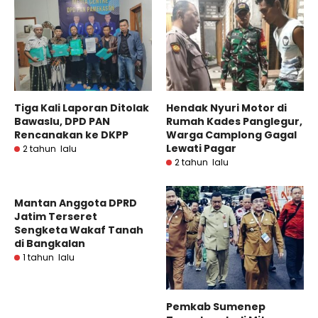
Tiga Kali Laporan Ditolak
Hendak Nyuri Motor di
Bawaslu, DPD PAN
Rumah Kades Panglegur,
Rencanakan ke DKPP
Warga Camplong Gagal
Lewati Pagar
2 tahun lalu
2 tahun lalu
Mantan Anggota DPRD
Jatim Terseret
Sengketa Wakaf Tanah
di Bangkalan
1 tahun lalu
Pemkab Sumenep