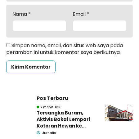
Nama
*
Email
*
Simpan nama, email, dan situs web saya pada
peramban ini untuk komentar saya berikutnya.
Pos Terbaru
7 menit lalu
Tersangka Buram,
Aktivis Bakal Lempari
Kotoran Hewan ke
Kantor Kejari
Jurnalis
Pamekasan