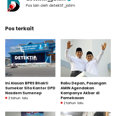
Pos lain oleh detektif_jatim
Pos terkait
Ini Alasan BPRS Bhakti
Rabu Depan, Pasangan
Sumekar Sita Kantor DPD
AMIN Agendakan
Nasdem Sumenep
Kampanye Akbar di
Pamekasan
2 tahun lalu
2 tahun lalu