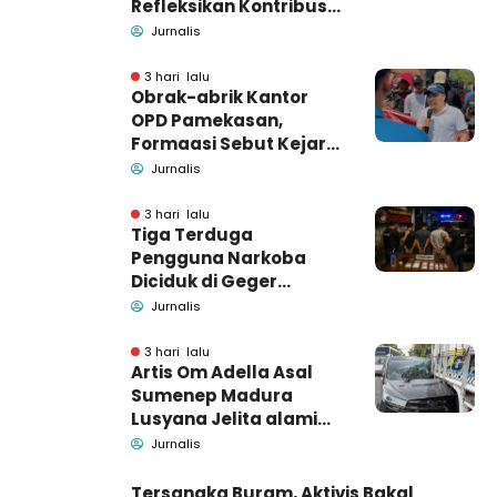
Refleksikan Kontribusi
untuk Masyarakat
Jurnalis
3 hari lalu
Obrak-abrik Kantor
OPD Pamekasan,
Formaasi Sebut Kejari
Pamekasan
Jurnalis
Pendamping DBHCHT
3 hari lalu
Tiga Terduga
Pengguna Narkoba
Diciduk di Geger
Bangkalan, Polisi Masih
Jurnalis
Tutup Identitas dan
Barang Bukti
3 hari lalu
Artis Om Adella Asal
Sumenep Madura
Lusyana Jelita alami
kecelakaan di Wonogiri
Jurnalis
Tersangka Buram, Aktivis Bakal