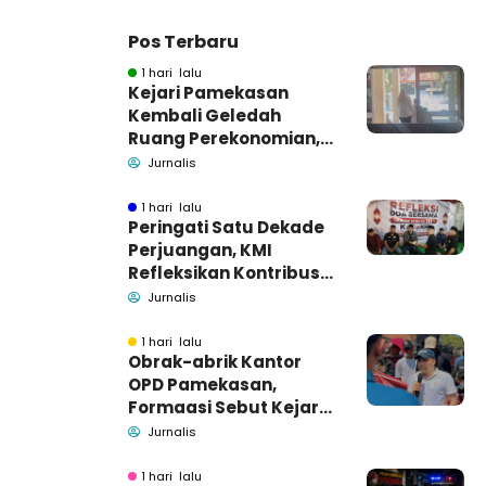
Pos Terbaru
1 hari lalu
Kejari Pamekasan
Kembali Geledah
Ruang Perekonomian,
Pidsus: Tunggu Saja!
Jurnalis
1 hari lalu
Peringati Satu Dekade
Perjuangan, KMI
Refleksikan Kontribusi
untuk Masyarakat
Jurnalis
1 hari lalu
Obrak-abrik Kantor
OPD Pamekasan,
Formaasi Sebut Kejari
Pamekasan
Jurnalis
Pendamping DBHCHT
1 hari lalu