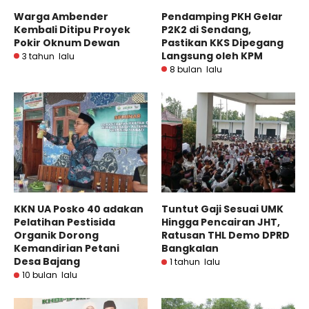
Warga Ambender
Pendamping PKH Gelar
Kembali Ditipu Proyek
P2K2 di Sendang,
Pokir Oknum Dewan
Pastikan KKS Dipegang
Langsung oleh KPM
3 tahun lalu
8 bulan lalu
KKN UA Posko 40 adakan
Tuntut Gaji Sesuai UMK
Pelatihan Pestisida
Hingga Pencairan JHT,
Organik Dorong
Ratusan THL Demo DPRD
Kemandirian Petani
Bangkalan
Desa Bajang
1 tahun lalu
10 bulan lalu