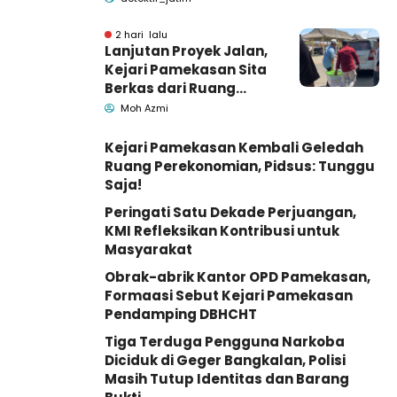
2 hari lalu
Lanjutan Proyek Jalan,
Kejari Pamekasan Sita
Berkas dari Ruang
Pemkab Pamekasan
Moh Azmi
Kejari Pamekasan Kembali Geledah
Ruang Perekonomian, Pidsus: Tunggu
Saja!
Peringati Satu Dekade Perjuangan,
KMI Refleksikan Kontribusi untuk
Masyarakat
Obrak-abrik Kantor OPD Pamekasan,
Formaasi Sebut Kejari Pamekasan
Pendamping DBHCHT
Tiga Terduga Pengguna Narkoba
Diciduk di Geger Bangkalan, Polisi
Masih Tutup Identitas dan Barang