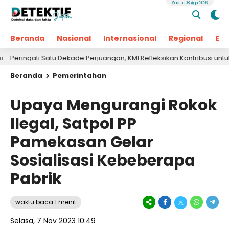
Sabtu, 08 Agu 2026
Beranda
Nasional
Internasional
Regional
Ek
gati Satu Dekade Perjuangan, KMI Refleksikan Kontribusi untuk Masya
Beranda
Pemerintahan
Upaya Mengurangi Rokok
Ilegal, Satpol PP
Pamekasan Gelar
Sosialisasi Kebeberapa
Pabrik
waktu baca 1 menit
Selasa, 7 Nov 2023 10:49