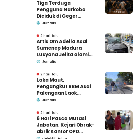
Tiga Terduga
Pengguna Narkoba
Diciduk di Geger
Bangkalan, Polisi Masih
Jurnalis
Tutup Identitas dan
Barang Bukti
2 hari lalu
Artis Om Adella Asal
Sumenep Madura
Lusyana Jelita alami
kecelakaan di Wonogiri
Jurnalis
2 hari lalu
Laka Maut,
Pengangkut BBM Asal
Palengaan Laok
Pamekasan Meninggal
Jurnalis
Dunia
2 hari lalu
6 Hari Pasca Mutasi
Jabatan, Kejari Obrak-
abrik Kantor OPD
Pemkab Pamekasan
detektif_jatim