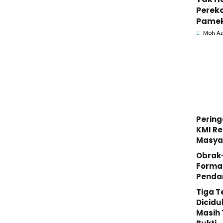
Perek
Pamek
Geled
Moh Az
Penga
Jasa
Pering
KMI Re
Masya
Obrak
Forma
Penda
Tiga 
Dicidu
Masih 