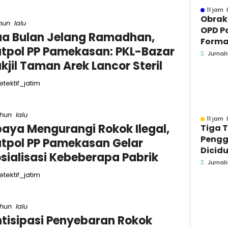
11 jam 
Obrak
hun lalu
OPD P
a Bulan Jelang Ramadhan,
Formaa
tpol PP Pamekasan: PKL-Bazar
Pame
Jurnali
kjil Taman Arek Lancor Steril
Pend
tektif_jatim
ahun lalu
11 jam 
aya Mengurangi Rokok Ilegal,
Tiga 
Pengg
tpol PP Pamekasan Gelar
Dicidu
sialisasi Kebeberapa Pabrik
Bangka
Jurnali
Masih
tektif_jatim
dan B
ahun lalu
tisipasi Penyebaran Rokok