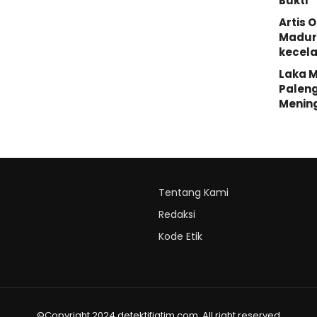
Bukti
Artis 
Madura
kecela
Laka M
Palen
Menin
Tentang Kami
Redaksi
Kode Etik
©Copyright 2024 detektifjatim.com. All right reserved