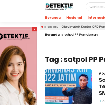
Beranda
Nasional
Internasi
 Masyarakat
Obrak-abrik Kantor OPD Pamekasan,
11 jam lalu
x
Beranda
satpol PP Pamekasan
Tag : satpol PP
9 b
Sa
Te
S
de