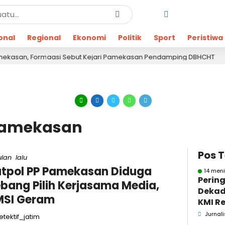
onal
Regional
Ekonomi
Politik
Sport
Peristiwa
 Formaasi Sebut Kejari Pamekasan Pendamping DBHCHT
11 j
 Pamekasan
Pos 
ulan lalu
tpol PP Pamekasan Diduga
14 meni
Pering
bang Pilih Kerjasama Media,
Dekad
MSI Geram
KMI Re
Kontri
Jurnali
tektif_jatim
Masya