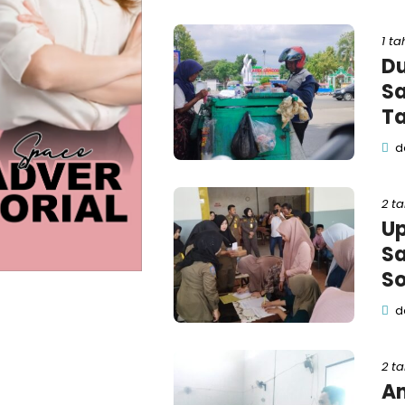
1 ta
Du
Sa
Ta
de
2 t
Up
Sa
So
de
2 t
An