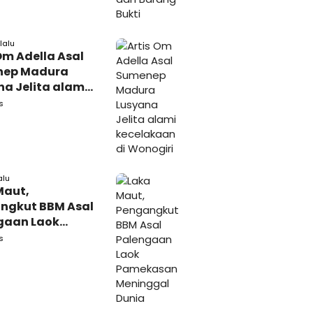
lalu
Om Adella Asal
nep Madura
a Jelita alami
akaan di
s
iri
alu
Maut,
ngkut BBM Asal
gaan Laok
kasan
s
ggal Dunia