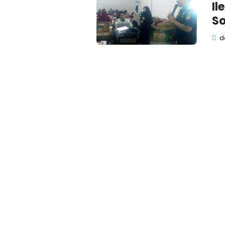
Il
So
de