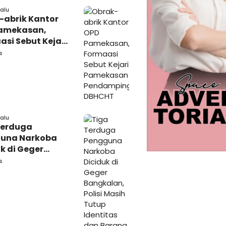
lalu
-abrik Kantor
amekasan,
si Sebut Kejari
kasan
s
amping DBHCHT
lalu
Terduga
una Narkoba
k di Geger
lan, Polisi
s
 Tutup Identitas
arang Bukti