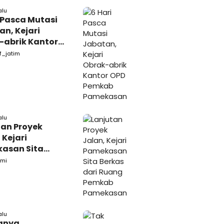
alu
 Pasca Mutasi
n, Kejari
-abrik Kantor
emkab
f_jatim
kasan
alu
tan Proyek
 Kejari
asan Sita
s dari Ruang
mi
ab Pamekasan
alu
anya