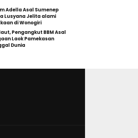
Om Adella Asal Sumenep
 Lusyana Jelita alami
kaan di Wonogiri
aut, Pengangkut BBM Asal
gaan Laok Pamekasan
ggal Dunia