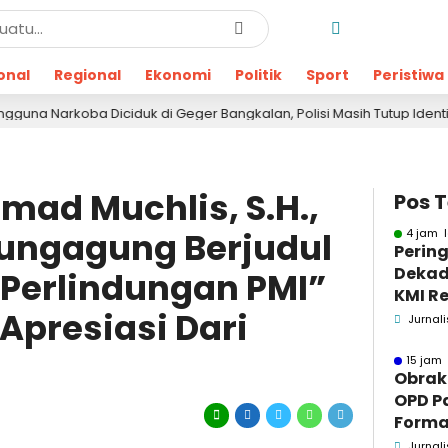
onal
Regional
Ekonomi
Politik
Sport
Peristiwa
a Diciduk di Geger Bangkalan, Polisi Masih Tutup Identitas dan Bara
mad Muchlis, S.H.,
Pos 
ulungagung Berjudul
4 jam l
Pering
Dekad
Perlindungan PMI”
KMI Re
presiasi Dari
Kontri
Jurnali
Masya
15 jam 
Obrak
OPD P
Formaa
Pame
Jurnali