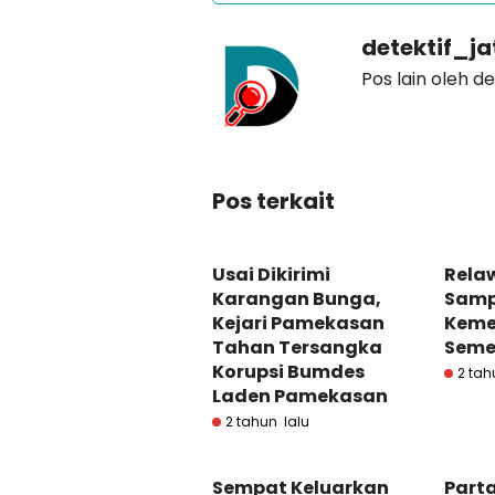
detektif_j
Pos lain oleh d
Pos terkait
Usai Dikirimi
Rela
Karangan Bunga,
Samp
Kejari Pamekasan
Kem
Tahan Tersangka
Seme
Korupsi Bumdes
2 tah
Laden Pamekasan
2 tahun lalu
Sempat Keluarkan
Parta