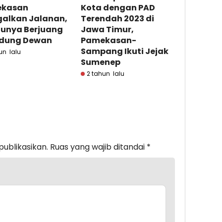
kasan
Kota dengan PAD
galkan Jalanan,
Terendah 2023 di
unya Berjuang
Jawa Timur,
edung Dewan
Pamekasan-
Sampang Ikuti Jejak
un lalu
Sumenep
2 tahun lalu
publikasikan.
Ruas yang wajib ditandai
*