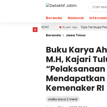
Beranda
Nasional
Internasi
Pendamping DBHCHT
Tiga Terduga Pengguna Narkob
15 jam lalu
x
Beranda
Jawa Timur
Buku Karya Ah
M.H, Kajari T
“Pelaksanaan 
Mendapatkan A
Kemenaker RI
waktu baca 2 menit