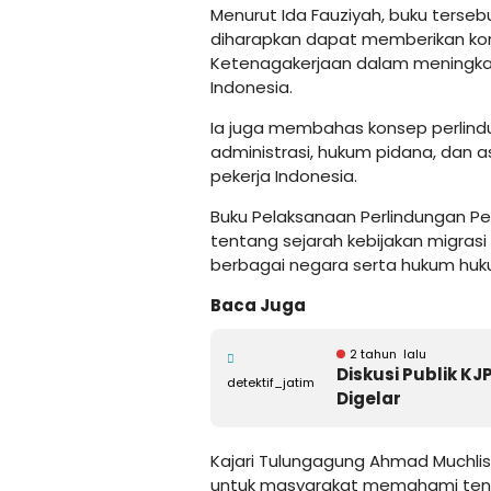
Menurut Ida Fauziyah, buku terse
diharapkan dapat memberikan kont
Ketenagakerjaan dalam meningkat
Indonesia.
Ia juga membahas konsep perlindu
administrasi, hukum pidana, dan a
pekerja Indonesia.
Buku Pelaksanaan Perlindungan Pek
tentang sejarah kebijakan migrasi
berbagai negara serta hukum hukum
Baca Juga
2 tahun lalu
Diskusi Publik K
detektif_jatim
Digelar
Kajari Tulungagung Ahmad Muchlis
untuk masyarakat memahami tenta