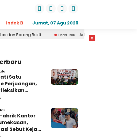
Indek Berita
Jumat, 07 Agu 2026
Opini
Daerah
Pemerintahan
Kri
ng Bukti
Artis Om Adella Asal Sumenep Madura Lus
1 hari lalu
x
Terbaru
alu
ati Satu
e Perjuangan,
fleksikan
busi untuk
s
rakat
lalu
-abrik Kantor
amekasan,
si Sebut Kejari
kasan
s