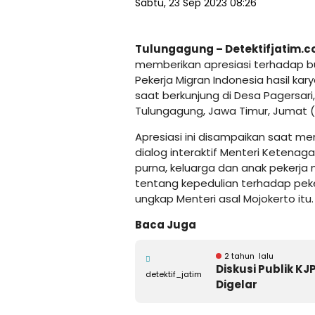
Sabtu, 23 Sep 2023 08:26
Tulungagung – Detektifjatim.
memberikan apresiasi terhadap bu
Pekerja Migran Indonesia hasil kary
saat berkunjung di Desa Pagersar
Tulungagung, Jawa Timur, Jumat (
Apresiasi ini disampaikan saat me
dialog interaktif Menteri Ketenag
purna, keluarga dan anak pekerja
tentang kepedulian terhadap peker
ungkap Menteri asal Mojokerto itu.
Baca Juga
2 tahun lalu
Diskusi Publik K
detektif_jatim
Digelar