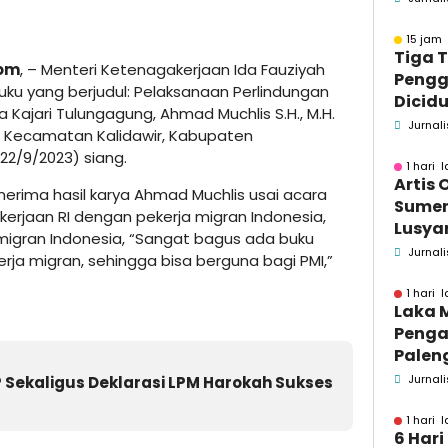
Pend
15 jam 
Tiga 
com
, – Menteri Ketenagakerjaan Ida Fauziyah
Pengg
ku yang berjudul: Pelaksanaan Perlindungan
Dicidu
a Kajari Tulungagung, Ahmad Muchlis S.H., M.H.
Bangka
Jurnali
i, Kecamatan Kalidawir, Kabupaten
Masih
22/9/2023) siang.
dan B
1 hari l
Artis 
nerima hasil karya Ahmad Muchlis usai acara
Sume
akerjaan RI dengan pekerja migran Indonesia,
Lusyan
 migran Indonesia, “Sangat bagus ada buku
kecel
Jurnali
ja migran, sehingga bisa berguna bagi PMI,”
Wonog
1 hari l
Laka 
Penga
Palen
Pame
Jurnali
JP Sekaligus Deklarasi LPM Harokah Sukses
Menin
1 hari l
6 Hari