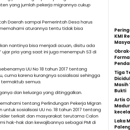
ten yang jumlah pekerja migrannya cukup
tah Daerah sampai Pemerintah Desa harus
 memahami aturannya tentu tidak bisa
Pering
KMI Re
Masya
kan nantinya bisa menjadi acuan, disitu ada
Obrak
ujar pria yang saat ini juga menempuh S3 di
Forma
Penda
ebenarnya UU No 18 tahun 2017 tentang
Tiga 
u, cuma karena kurangnya sosialisasi sehingga
Dicidu
h termaktub semua.
Masih 
Bukti
ganya dan keluarga yang ditinggalkan.
Artis 
memahami tentang Perlindungan Pekerja Migran
Madura
n untuk sosialisasi UU no. 18 tahun 2017 tentang
kecela
older terkait dan masyarakat terutama Calon
Laka M
mi hak-hak dan kewajibannya sebagai PMI di
Palen