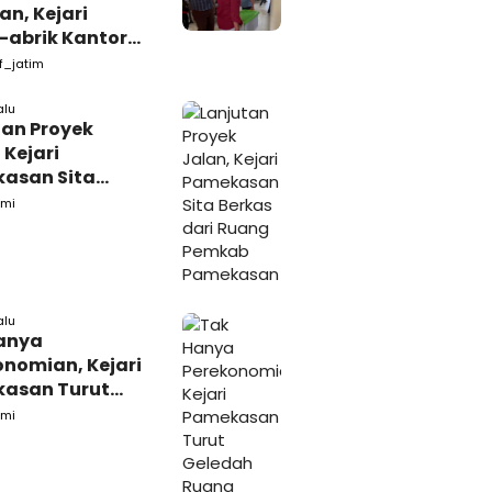
n, Kejari
-abrik Kantor
emkab
f_jatim
kasan
alu
tan Proyek
 Kejari
asan Sita
s dari Ruang
mi
ab Pamekasan
alu
anya
onomian, Kejari
asan Turut
ah Ruang
mi
daan Barang-