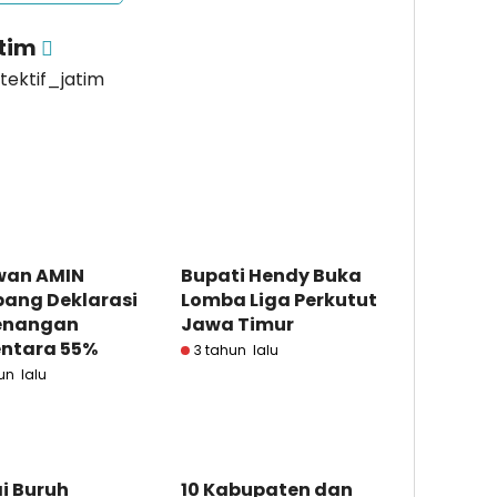
atim
etektif_jatim
wan AMIN
Bupati Hendy Buka
ang Deklarasi
Lomba Liga Perkutut
enangan
Jawa Timur
ntara 55%
3 tahun lalu
un lalu
i Buruh
10 Kabupaten dan