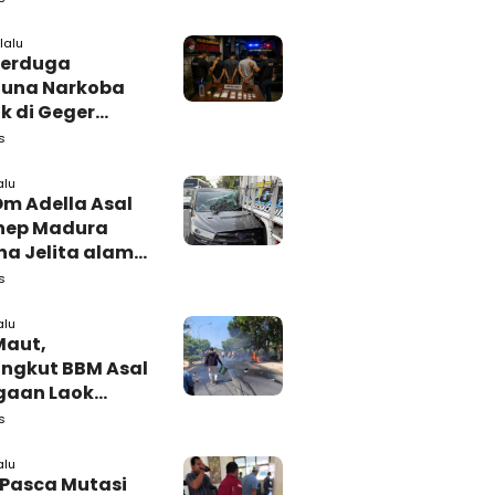
amping DBHCHT
lalu
Terduga
una Narkoba
k di Geger
lan, Polisi
s
 Tutup Identitas
arang Bukti
alu
Om Adella Asal
nep Madura
a Jelita alami
akaan di
s
iri
alu
Maut,
ngkut BBM Asal
gaan Laok
kasan
s
ggal Dunia
alu
 Pasca Mutasi