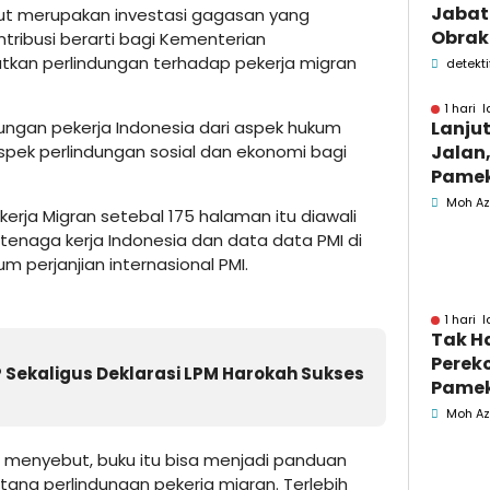
Jabata
but merupakan investasi gagasan yang
Obrak
ribusi berarti bagi Kementerian
OPD P
kan perlindungan terhadap pekerja migran
detekti
Pame
1 hari l
ngan pekerja Indonesia dari aspek hukum
Lanju
spek perlindungan sosial dan ekonomi bagi
Jalan,
Pamek
Berka
Moh Az
erja Migran setebal 175 halaman itu diawali
Pemk
 tenaga kerja Indonesia dan data data PMI di
 perjanjian internasional PMI.
1 hari l
Tak H
Perek
JP Sekaligus Deklarasi LPM Harokah Sukses
Pamek
Geled
Moh Az
Penga
Jasa
 menyebut, buku itu bisa menjadi panduan
ng perlindungan pekerja migran. Terlebih