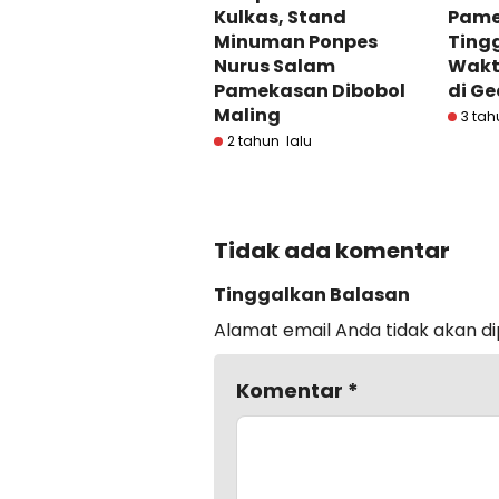
Kulkas, Stand
Pame
Minuman Ponpes
Ting
Nurus Salam
Wakt
Pamekasan Dibobol
di G
Maling
3 tah
2 tahun lalu
Tidak ada komentar
Tinggalkan Balasan
Alamat email Anda tidak akan di
Komentar
*