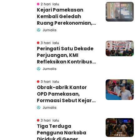
2 hari lalu
Kejari Pamekasan
Kembali Geledah
Ruang Perekonomian,
Pidsus: Tunggu Saja!
Jurnalis
3 hari lalu
Peringati Satu Dekade
Perjuangan, KMI
Refleksikan Kontribusi
untuk Masyarakat
Jurnalis
3 hari lalu
Obrak-abrik Kantor
OPD Pamekasan,
Formaasi Sebut Kejari
Pamekasan
Jurnalis
Pendamping DBHCHT
3 hari lalu
Tiga Terduga
Pengguna Narkoba
Diciduk di Geger