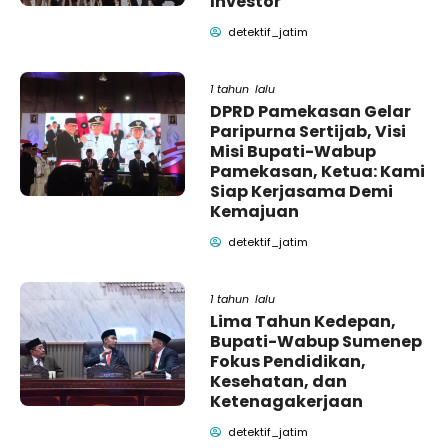
Investor
detektif_jatim
1 tahun lalu
DPRD Pamekasan Gelar
Paripurna Sertijab, Visi
Misi Bupati-Wabup
Pamekasan, Ketua: Kami
Siap Kerjasama Demi
Kemajuan
detektif_jatim
1 tahun lalu
Lima Tahun Kedepan,
Bupati-Wabup Sumenep
Fokus Pendidikan,
Kesehatan, dan
Ketenagakerjaan
detektif_jatim