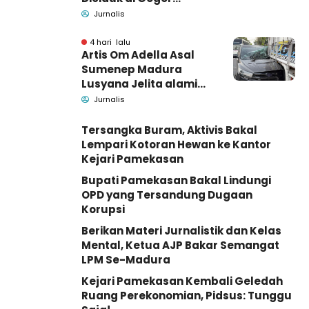
Bangkalan, Polisi Masih
Jurnalis
Tutup Identitas dan
Barang Bukti
4 hari lalu
Artis Om Adella Asal
Sumenep Madura
Lusyana Jelita alami
kecelakaan di Wonogiri
Jurnalis
Tersangka Buram, Aktivis Bakal
Lempari Kotoran Hewan ke Kantor
Kejari Pamekasan
Bupati Pamekasan Bakal Lindungi
OPD yang Tersandung Dugaan
Korupsi
Berikan Materi Jurnalistik dan Kelas
Mental, Ketua AJP Bakar Semangat
LPM Se-Madura
Kejari Pamekasan Kembali Geledah
Ruang Perekonomian, Pidsus: Tunggu