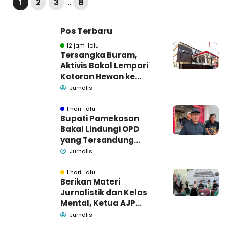
1
2
3
…
8
Pos Terbaru
12 jam lalu
Tersangka Buram,
Aktivis Bakal Lempari
Kotoran Hewan ke
Kantor Kejari
Jurnalis
Pamekasan
1 hari lalu
Bupati Pamekasan
Bakal Lindungi OPD
yang Tersandung
Dugaan Korupsi
Jurnalis
1 hari lalu
Berikan Materi
Jurnalistik dan Kelas
Mental, Ketua AJP
Bakar Semangat LPM
Jurnalis
Se-Madura