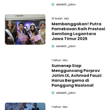
detektif_jatim
10 bulan lalu
Membanggakan! Putra
Pamekasan Raih Prestasi
Gemilang Logantara
Jawa Timur 2025
detektif_jatim
1 tahun lalu
Sumenep Siap
Mengguncang Porprov
Jatim IX, Achmad Fauzi:
Harus Bergema di
Panggung Nasional
detektif_jatim
1 tahun lalu