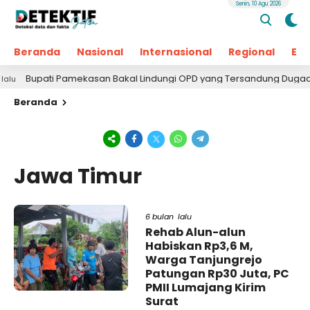
Senin, 10 Agu 2026
Beranda
Nasional
Internasional
Regional
Ek
upati Pamekasan Bakal Lindungi OPD yang Tersandung Dugaan Korup
Beranda
Jawa Timur
6 bulan lalu
Rehab Alun-alun
Habiskan Rp3,6 M,
Warga Tanjungrejo
Patungan Rp30 Juta, PC
PMII Lumajang Kirim
Surat