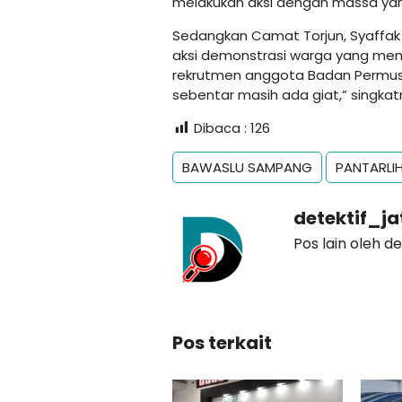
melakukan aksi dengan massa yang
Sedangkan Camat Torjun, Syaffak
aksi demonstrasi warga yang men
rekrutmen anggota Badan Permus
sebentar masih ada giat,” singkat
Dibaca :
126
BAWASLU SAMPANG
PANTARLI
detektif_j
Pos lain oleh d
Pos terkait