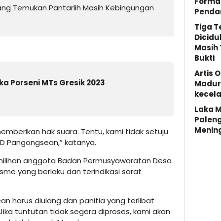
Forma
ng Temukan Pantarlih Masih Kebingungan
Penda
Tiga 
Dicidu
Masih 
Bukti
Artis 
a Porseni MTs Gresik 2023
Madura
kecela
Laka M
Palen
Menin
emberikan hak suara. Tentu, kami tidak setuju
D Pangongsean,” katanya.
emilihan anggota Badan Permusyawaratan Desa
me yang berlaku dan terindikasi sarat
n harus diulang dan panitia yang terlibat
ika tuntutan tidak segera diproses, kami akan