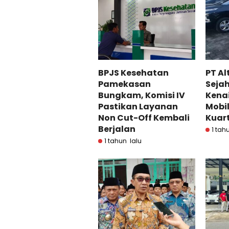
BPJS Kesehatan
PT Al
Pamekasan
Seja
Bungkam, Komisi IV
Kena
Pastikan Layanan
Mobil
Non Cut-Off Kembali
Kuart
Berjalan
1 tah
1 tahun lalu