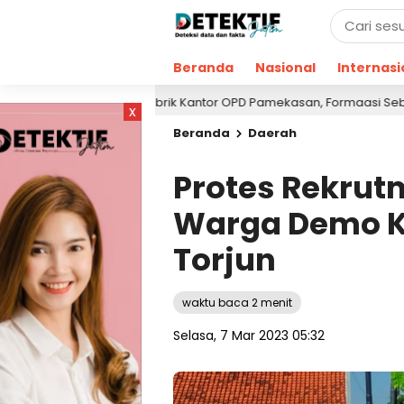
Beranda
Nasional
Internasi
ak-abrik Kantor OPD Pamekasan, Formaasi Sebut Kejari Pamekasa
x
Beranda
Daerah
Protes Rekrut
Warga Demo K
Torjun
waktu baca 2 menit
Selasa, 7 Mar 2023 05:32