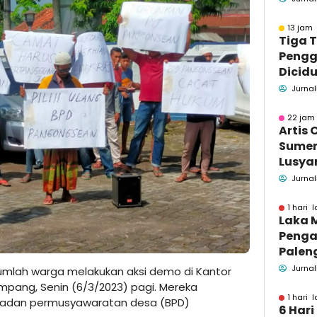
Pend
13 jam 
Tiga 
Pengg
Dicidu
Bangka
Jurnal
Masih
dan B
22 jam 
Artis 
Sume
Lusyan
kecel
Jurnal
Wonog
1 hari l
Laka 
Penga
Palen
Pame
Jurnal
umlah warga melakukan aksi demo di Kantor
Menin
pang, Senin (6/3/2023) pagi. Mereka
1 hari l
adan permusyawaratan desa (BPD)
6 Hari