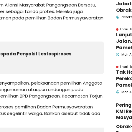
Jabata
m Aliansi Masyarakat Pangongsean Bersatu,
Obrak
 sebagai tanda protes. Mereka juga
OPD P
detekt
utmen pada pemilihan Badan Permusyawaratan
Pame
1 hari l
Lanju
Jalan,
Pamek
Berka
pada Penyakit Lestospiroses
Moh A
Pemk
1 hari l
Tak H
Perek
i menyampaikan, pelaksanaan pemilihan Anggota
Pamek
si pengumuman ataupun undangan pada
Geled
Moh A
emilihan BPD Pangongsean, Kecamatan Torjun.
Penga
Jasa
Pering
 proses pemilihan Badan Permusyawaratan
KMI Re
k segelintir warga. Bahkan disebut tidak ada
Masya
Obrak