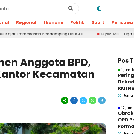
onal
Regional
Ekonomi
Politik
Sport
Peristiwa
n Pendamping DBHCHT
Tiga Terduga Pengguna Nark
13 jam lalu
men Anggota BPD,
Pos 
antor Kecamatan
1 jam l
Pering
Dekad
KMI Re
Kontri
Jurnal
Masya
12 jam 
Obrak
OPD P
Formaa
Pame
Jurnal