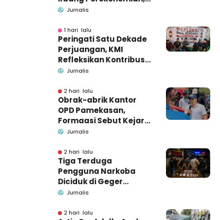
Pidsus: Tunggu Saja!
Jurnalis
1 hari lalu
Peringati Satu Dekade
Perjuangan, KMI
Refleksikan Kontribusi
untuk Masyarakat
Jurnalis
2 hari lalu
Obrak-abrik Kantor
OPD Pamekasan,
Formaasi Sebut Kejari
Pamekasan
Jurnalis
Pendamping DBHCHT
2 hari lalu
Tiga Terduga
Pengguna Narkoba
Diciduk di Geger
Bangkalan, Polisi Masih
Jurnalis
Tutup Identitas dan
Barang Bukti
2 hari lalu