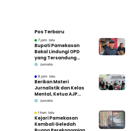
Pos Terbaru
7 jam lalu
Bupati Pamekasan
Bakal Lindungi OPD
yang Tersandung
Dugaan Korupsi
Jurnalis
8 jam lalu
Berikan Materi
Jurnalistik dan Kelas
Mental, Ketua AJP
Bakar Semangat LPM
Jurnalis
Se-Madura
1 hari lalu
Kejari Pamekasan
Kembali Geledah
Ruang Perekonomian,