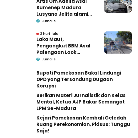
Artis Om Adella Asal
Sumenep Madura
Lusyana Jelita alami
kecelakaan di Wonogiri
Jurnalis
3 hari lalu
Laka Maut,
Pengangkut BBM Asal
Palengaan Laok
Pamekasan Meninggal
Jurnalis
Dunia
Bupati Pamekasan Bakal Lindungi
OPD yang Tersandung Dugaan
Korupsi
Berikan Materi Jurnalistik dan Kelas
Mental, Ketua AJP Bakar Semangat
LPM Se-Madura
Kejari Pamekasan Kembali Geledah
Ruang Perekonomian, Pidsus: Tunggu
Saja!