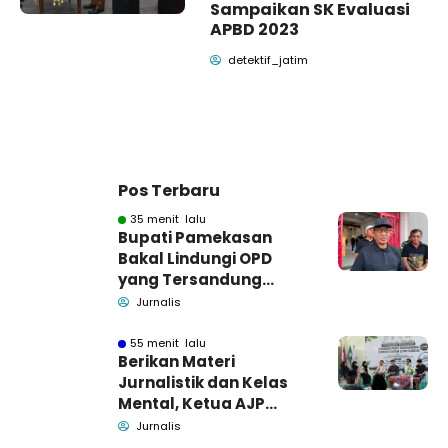
Sampaikan SK Evaluasi
APBD 2023
detektif_jatim
Pos Terbaru
35 menit lalu
Bupati Pamekasan
Bakal Lindungi OPD
yang Tersandung
Dugaan Korupsi
Jurnalis
55 menit lalu
Berikan Materi
Jurnalistik dan Kelas
Mental, Ketua AJP
Bakar Semangat LPM
Jurnalis
Se-Madura