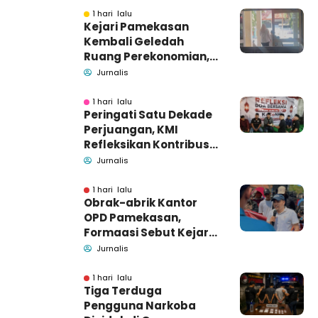
1 hari lalu
Kejari Pamekasan
Kembali Geledah
Ruang Perekonomian,
Pidsus: Tunggu Saja!
Jurnalis
1 hari lalu
Peringati Satu Dekade
Perjuangan, KMI
Refleksikan Kontribusi
untuk Masyarakat
Jurnalis
1 hari lalu
Obrak-abrik Kantor
OPD Pamekasan,
Formaasi Sebut Kejari
Pamekasan
Jurnalis
Pendamping DBHCHT
1 hari lalu
Tiga Terduga
Pengguna Narkoba