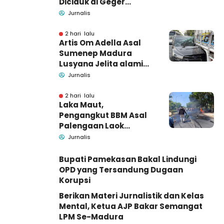
Diciduk di Geger
Bangkalan, Polisi Masih
Jurnalis
Tutup Identitas dan
Barang Bukti
2 hari lalu
Artis Om Adella Asal
Sumenep Madura
Lusyana Jelita alami
kecelakaan di Wonogiri
Jurnalis
2 hari lalu
Laka Maut,
Pengangkut BBM Asal
Palengaan Laok
Pamekasan Meninggal
Jurnalis
Dunia
Bupati Pamekasan Bakal Lindungi
OPD yang Tersandung Dugaan
Korupsi
Berikan Materi Jurnalistik dan Kelas
Mental, Ketua AJP Bakar Semangat
LPM Se-Madura