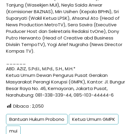
Tanjung (Wasekjen MUI), Neyla Saida Anwar
(Komisioner BAZNAS), Min Usihen (Kepala BPHN), Sri
Suparyati (Wakil Ketua LPSK), Ahsanul Ato (Head of
News Production MetroTV), Sera Savira (Executive
Pruducer Host dan Sekretaris Redaksi tvOne), Dony
Putro Herwanto (Head of Creative abd Business
Divisiin TempoTV), Yogi Arief Nugraha (News Director
Kompas TV).
______
ABD. AZIZ, S.Pd.I., M.Pd., S.H., M.H.*
Ketua Umum Dewan Pengurus Pusat Gerakan
Masyarakat Perangi Korupsi (GMPK), Kantor: Jl. Bungur
Besar Raya No. 46, Kemayoran, Jakarta Pusat,
Narahubung: 081-338-339-44, 085-103-44444-6
Dibaca :
2,050
Bantuan Hukum Probono
Ketua Umum GMPK
mui