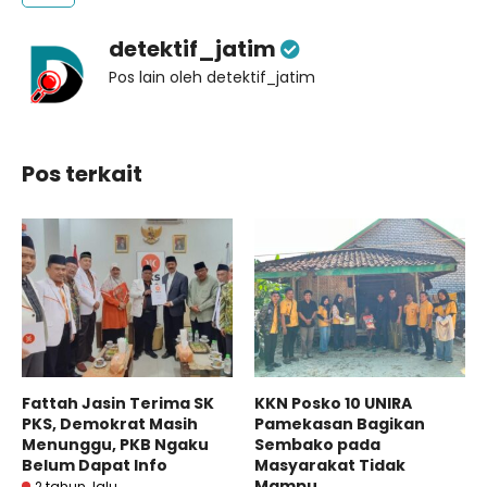
detektif_jatim
Pos lain oleh detektif_jatim
Pos terkait
Fattah Jasin Terima SK
KKN Posko 10 UNIRA
PKS, Demokrat Masih
Pamekasan Bagikan
Menunggu, PKB Ngaku
Sembako pada
Belum Dapat Info
Masyarakat Tidak
Mampu
2 tahun lalu