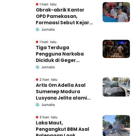
1 hari lalu
Obrak-abrik Kantor
OPD Pamekasan,
Formaasi Sebut Kejari
Pamekasan
Jurnalis
Pendamping DBHCHT
1 hari lalu
Tiga Terduga
Pengguna Narkoba
Diciduk di Geger
Bangkalan, Polisi Masih
Jurnalis
Tutup Identitas dan
Barang Bukti
2 hari lalu
Artis Om Adella Asal
Sumenep Madura
Lusyana Jelita alami
kecelakaan di Wonogiri
Jurnalis
3 hari lalu
Laka Maut,
Pengangkut BBM Asal
Palengaan Laok