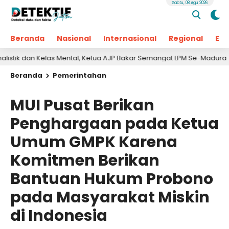
Sabtu, 08 Agu 2026
Beranda
Nasional
Internasional
Regional
Ek
Kelas Mental, Ketua AJP Bakar Semangat LPM Se-Madura
1 hari 
Beranda
Pemerintahan
MUI Pusat Berikan
Penghargaan pada Ketua
Umum GMPK Karena
Komitmen Berikan
Bantuan Hukum Probono
pada Masyarakat Miskin
di Indonesia