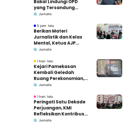
Bakal Lindungi OPD
yang Tersandung
Dugaan Korupsi
Jurnalis
5 jam lalu
Berikan Materi
Jurnalistik dan Kelas
Mental, Ketua AJP
Bakar Semangat LPM
Jurnalis
Se-Madura
1 hari lalu
Kejari Pamekasan
Kembali Geledah
Ruang Perekonomian,
Pidsus: Tunggu Saja!
Jurnalis
1 hari lalu
Peringati Satu Dekade
Perjuangan, KMI
Refleksikan Kontribusi
untuk Masyarakat
Jurnalis