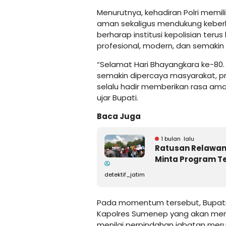
Menurutnya, kehadiran Polri memil
aman sekaligus mendukung keberh
berharap institusi kepolisian ter
profesional, modern, dan semaki
“Selamat Hari Bhayangkara ke-80. 
semakin dipercaya masyarakat, pr
selalu hadir memberikan rasa ama
ujar Bupati.
Baca Juga
1 bulan lalu
Ratusan Relawan
Minta Program Te
detektif_jatim
Pada momentum tersebut, Bupati
Kapolres Sumenep yang akan men
menilai perpindahan jabatan meru