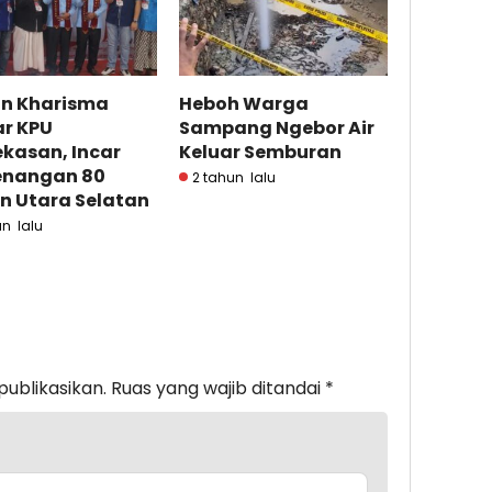
on Kharisma
Heboh Warga
ar KPU
Sampang Ngebor Air
kasan, Incar
Keluar Semburan
nangan 80
2 tahun lalu
n Utara Selatan
un lalu
publikasikan.
Ruas yang wajib ditandai
*