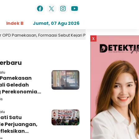
Indek Berita
Jumat, 07 Agu 2026
Opini
Daerah
Pemerintahan
Kri
rmaasi Sebut Kejari Pamekasan Pendamping DBHCHT
19 jam l
x
Terbaru
alu
i Pamekasan
li Geledah
 Perekonomian,
: Tunggu Saja!
is
alu
ati Satu
e Perjuangan,
fleksikan
busi untuk
is