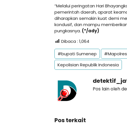
“Melalui peringatan Hari Bhayang
pemerintah daerah, aparat keam
diharapkan semakin kuat demi 
kondusif, dan mampu memberikan 
pungkasnya.
(*/ady)
Dibaca :
1,064
#bupati Sumenep
#Mapolres
Kepolisian Republik Indonesia
detektif_j
Pos lain oleh d
Pos terkait