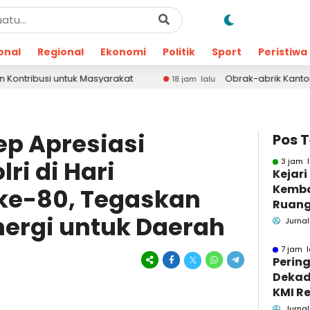
onal
Regional
Ekonomi
Politik
Sport
Peristiwa
syarakat
Obrak-abrik Kantor OPD Pamekasan, Fo
18 jam lalu
p Apresiasi
Pos 
ri di Hari
3 jam l
Kejar
Kemba
ke-80, Tegaskan
Ruang
nergi untuk Daerah
Pidsus
Jurnal
7 jam l
Pering
Dekad
KMI Re
Kontri
Jurnal