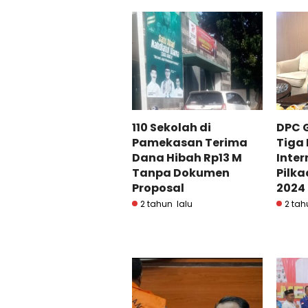
110 Sekolah di
DPC G
Pamekasan Terima
Tiga
Dana Hibah Rp13 M
Inter
Tanpa Dokumen
Pilk
Proposal
2024
2 tahun lalu
2 tah