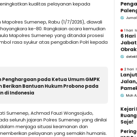
Penga
ingkatkan kualitas pelayanan kepada
Palen
Pame
Jurnal
n Mapolres Sumenep, Rabu (1/7/2026), diawali
Menin
Bhayangkara ke-80. Rangkaian acara kemudian
1 hari l
 aula Mapolres Sumenep yang ditandai prosesi
6 Hari
ol rasa syukur atas pengabdian Polri kepada
Jabata
Obrak
OPD P
detekt
Pame
2 hari 
Lanju
an Penghargaan pada Ketua Umum GMPK
Jalan,
 Berikan Bantuan Hukum Probono pada
Pamek
n di Indonesia
Berka
Moh A
Pemk
Kejar
ati Sumenep, Achmad Fauzi Wongsojudo,
Ruang 
 seluruh jajaran Polres Sumenep yang dinilai
Saja!
i dalam menjaga situasi keamanan dan
Pering
s memberikan pelayanan yang semakin humanis.