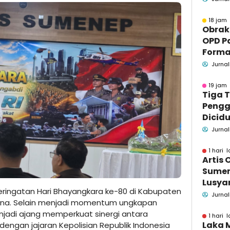
Masya
18 jam 
Obrak
OPD P
Formaa
Pame
Jurnal
Pend
19 jam 
Tiga 
Pengg
Dicidu
Bangka
Jurnal
Masih
dan B
1 hari l
Artis 
Sume
Lusyan
ringatan Hari Bhayangkara ke-80 di Kabupaten
kecel
Jurnal
na. Selain menjadi momentum ungkapan
Wonog
enjadi ajang memperkuat sinergi antara
1 hari l
Laka 
ngan jajaran Kepolisian Republik Indonesia