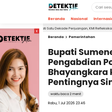
Beranda
Nasional
Internasi
ringati Satu Dekade Perjuangan, KMI Refleksikan Kontribusi untuk Ma
x
Beranda
Pemerintahan
Bupati Sumene
Pengabdian Pol
Bhayangkara 
Pentingnya Si
waktu baca 2 menit
Rabu, 1 Jul 2026 23:46