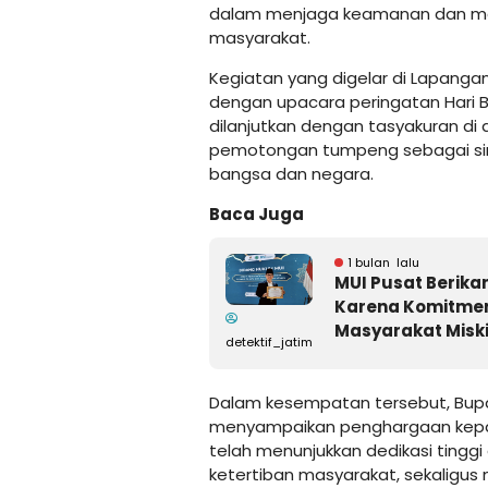
dalam menjaga keamanan dan men
masyarakat.
Kegiatan yang digelar di Lapanga
dengan upacara peringatan Hari 
dilanjutkan dengan tasyakuran di
pemotongan tumpeng sebagai simb
bangsa dan negara.
Baca Juga
1 bulan lalu
MUI Pusat Berik
Karena Komitmen
Masyarakat Miski
detektif_jatim
Dalam kesempatan tersebut, Bup
menyampaikan penghargaan kepada
telah menunjukkan dedikasi tingg
ketertiban masyarakat, sekaligu