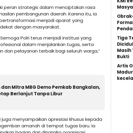
KMI Re
Masya
iki peran strategis dalam menciptakan rasa
asilan pembangunan daerah. Karena itu, ia
Obrak
us bertransformasi menjadi aparat yang
Forma
n dekat dengan masyarakat.
Penda
Tiga 
Semoga Polri terus menjadi institusi yang
Dicidu
ofesional dalam menjalankan tugas, serta
Masih 
n dan pelayanan terbaik bagi seluruh warga,”
Bukti
Artis 
Madura
kecela
 dan Mitra MBG Demo Pemkab Bangkalan,
tap Berlanjut Tanpa Libur
 juga menyampaikan apresiasi khusus kepada
gemban amanah di tempat tugas baru. Ia
pakan bagian dari dinamika organisasi