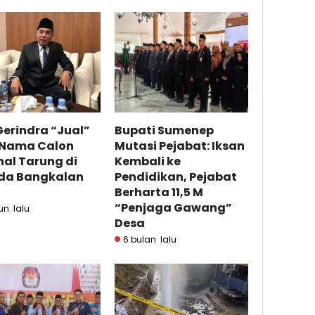
erindra “Jual”
Bupati Sumenep
 Nama Calon
Mutasi Pejabat: Iksan
nal Tarung di
Kembali ke
ada Bangkalan
Pendidikan, Pejabat
Berharta 11,5 M
“Penjaga Gawang”
un lalu
Desa
6 bulan lalu