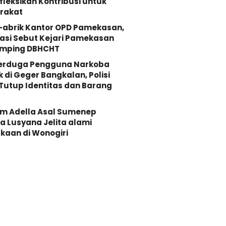
fleksikan Kontribusi untuk
rakat
-abrik Kantor OPD Pamekasan,
asi Sebut Kejari Pamekasan
mping DBHCHT
Terduga Pengguna Narkoba
k di Geger Bangkalan, Polisi
Tutup Identitas dan Barang
Om Adella Asal Sumenep
 Lusyana Jelita alami
kaan di Wonogiri