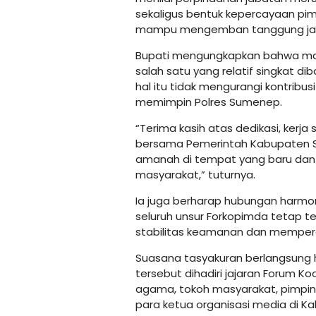
sekaligus bentuk kepercayaan pim
mampu mengemban tanggung jawa
Bupati mengungkapkan bahwa masa
salah satu yang relatif singkat d
hal itu tidak mengurangi kontribu
memimpin Polres Sumenep.
“Terima kasih atas dedikasi, kerja
bersama Pemerintah Kabupaten
amanah di tempat yang baru dan 
masyarakat,” tuturnya.
Ia juga berharap hubungan harmoni
seluruh unsur Forkopimda tetap 
stabilitas keamanan dan mempe
Suasana tasyakuran berlangsung 
tersebut dihadiri jajaran Forum K
agama, tokoh masyarakat, pimpinan 
para ketua organisasi media di 