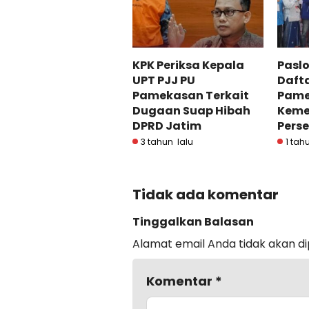
KPK Periksa Kepala
Pasl
UPT PJJ PU
Daft
Pamekasan Terkait
Pame
Dugaan Suap Hibah
Keme
DPRD Jatim
Perse
3 tahun lalu
1 tah
Tidak ada komentar
Tinggalkan Balasan
Alamat email Anda tidak akan di
Komentar
*