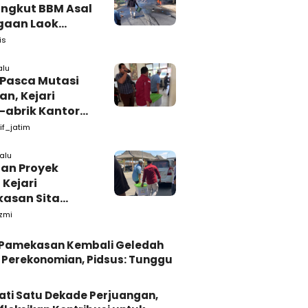
ngkut BBM Asal
gaan Laok
kasan
is
ggal Dunia
alu
 Pasca Mutasi
n, Kejari
-abrik Kantor
emkab
if_jatim
kasan
lalu
tan Proyek
 Kejari
asan Sita
s dari Ruang
zmi
ab Pamekasan
i Pamekasan Kembali Geledah
Perekonomian, Pidsus: Tunggu
ati Satu Dekade Perjuangan,