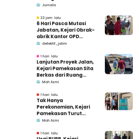
Pamekasan Meninggal
Jurnalis
Dunia
23 jam lalu
6 Hari Pasca Mutasi
Jabatan, Kejari Obrak-
abrik Kantor OPD
Pemkab Pamekasan
detektif_jatim
1 hari lalu
Lanjutan Proyek Jalan,
Kejari Pamekasan Sita
Berkas dari Ruang
Pemkab Pamekasan
Moh Azmi
1 hari lalu
Tak Hanya
Perekonomian, Kejari
Pamekasan Turut
Geledah Ruang
Moh Azmi
Pengadaan Barang-
Jasa
1 hari lalu
Usai PUPR, Kejari