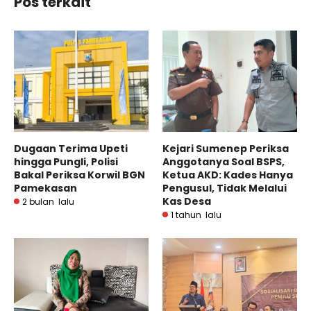
Pos terkait
Dugaan Terima Upeti
Kejari Sumenep Periksa
hingga Pungli, Polisi
Anggotanya Soal BSPS,
Bakal Periksa Korwil BGN
Ketua AKD: Kades Hanya
Pamekasan
Pengusul, Tidak Melalui
Kas Desa
2 bulan lalu
1 tahun lalu