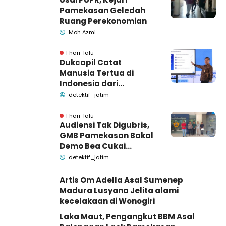
Pamekasan Geledah
Ruang Perekonomian
Moh Azmi
1 hari lalu
Dukcapil Catat
Manusia Tertua di
Indonesia dari
Bangkalan dan
detektif_jatim
Pamekasan Madura
1 hari lalu
Audiensi Tak Digubris,
GMB Pamekasan Bakal
Demo Bea Cukai
Madura
detektif_jatim
Artis Om Adella Asal Sumenep
Madura Lusyana Jelita alami
kecelakaan di Wonogiri
Laka Maut, Pengangkut BBM Asal