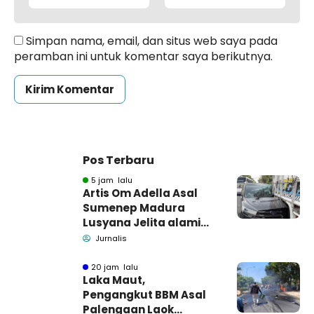
Simpan nama, email, dan situs web saya pada
peramban ini untuk komentar saya berikutnya.
Pos Terbaru
5 jam lalu
Artis Om Adella Asal
Sumenep Madura
Lusyana Jelita alami
kecelakaan di Wonogiri
Jurnalis
20 jam lalu
Laka Maut,
Pengangkut BBM Asal
Palengaan Laok