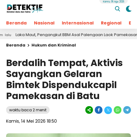
Kamis, 06 Agu 2026
Beranda
Nasional
Internasional
Regional
Ek
aka Maut, Pengangkut BBM Asal Palengaan Laok Pamekasan Meningg
Beranda
Hukum dan Kriminal
Berdalih Tempat, Aktivis
Sayangkan Gelaran
Bimtek Dispendukcapil
Pamekasan di Batu
waktu baca 2 menit
Kamis, 14 Mei 2026 18:50