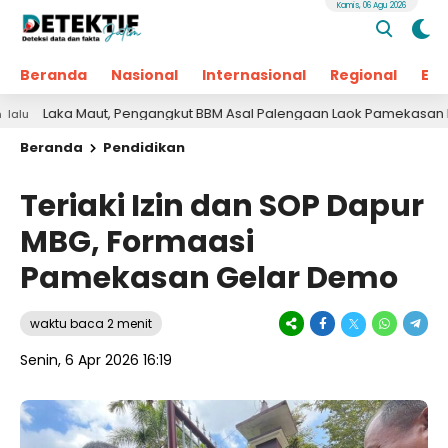
Kamis, 06 Agu 2026
Beranda
Nasional
Internasional
Regional
Ek
a Maut, Pengangkut BBM Asal Palengaan Laok Pamekasan Meninggal
Beranda
Pendidikan
Teriaki Izin dan SOP Dapur
MBG, Formaasi
Pamekasan Gelar Demo
waktu baca 2 menit
Senin, 6 Apr 2026 16:19