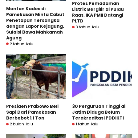
Protes Pemadaman
Mantan Kades di
Listrik Bergilir di Pulau
Pamekasan Minta Cabut
Raas, IKA PMII Datangi
Penetapan Tersangka
PLTD
dengan Lapor Kejagung,
3 tahun lalu
Sulaisi Bawa Mahkamah
Agung
2 tahun lalu
Presiden Prabowo Beli
30 Perguruan Tinggi di
Sapi Dari Pamekasan
Jatim Diduga Belum
Berbobot 1,1 Ton
Terakreditasi PDDIKTI
2 bulan lalu
1 tahun lalu