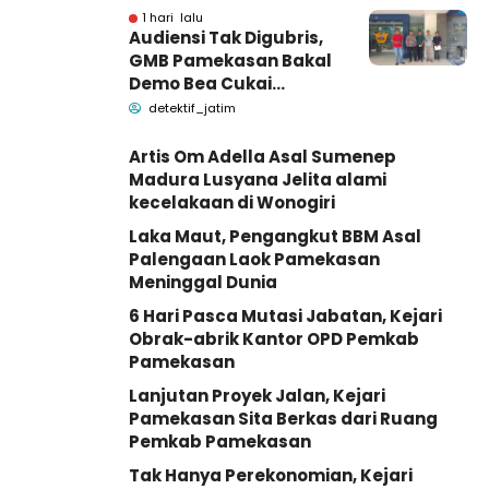
1 hari lalu
Audiensi Tak Digubris,
GMB Pamekasan Bakal
Demo Bea Cukai
Madura
detektif_jatim
Artis Om Adella Asal Sumenep
Madura Lusyana Jelita alami
kecelakaan di Wonogiri
Laka Maut, Pengangkut BBM Asal
Palengaan Laok Pamekasan
Meninggal Dunia
6 Hari Pasca Mutasi Jabatan, Kejari
Obrak-abrik Kantor OPD Pemkab
Pamekasan
Lanjutan Proyek Jalan, Kejari
Pamekasan Sita Berkas dari Ruang
Pemkab Pamekasan
Tak Hanya Perekonomian, Kejari