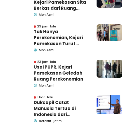
Kejari Pamekasan Sita
Berkas dari Ruang
Pemkab Pamekasan
Moh Azmi
23 jam lalu
Tak Hanya
Perekonomian, Kejari
Pamekasan Turut
Geledah Ruang
Moh Azmi
Pengadaan Barang-
Jasa
23 jam lalu
Usai PUPR, Kejari
Pamekasan Geledah
Ruang Perekonomian
Moh Azmi
1 hari lalu
Dukcapil Catat
Manusia Tertua di
Indonesia dari
Bangkalan dan
detektif_jatim
Pamekasan Madura