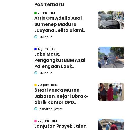
Pos Terbaru
2 jam lalu
Artis Om Adella Asal
Sumenep Madura
Lusyana Jelita alami
kecelakaan di Wonogiri
Jurnalis
17 jam lalu
Laka Maut,
Pengangkut BBM Asal
Palengaan Laok
Pamekasan Meninggal
Jurnalis
Dunia
20 jam lalu
6 Hari Pasca Mutasi
Jabatan, Kejari Obrak-
abrik Kantor OPD
Pemkab Pamekasan
detektif_jatim
22 jam lalu
Lanjutan Proyek Jalan,