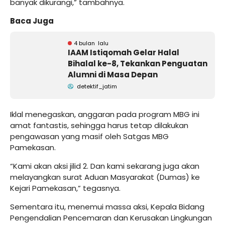
banyak dikurangi,” tambahnya.
Baca Juga
4 bulan lalu
IAAM Istiqomah Gelar Halal
Bihalal ke-8, Tekankan Penguatan
Alumni di Masa Depan
detektif_jatim
Iklal menegaskan, anggaran pada program MBG ini
amat fantastis, sehingga harus tetap dilakukan
pengawasan yang masif oleh Satgas MBG
Pamekasan.
“Kami akan aksi jilid 2. Dan kami sekarang juga akan
melayangkan surat Aduan Masyarakat (Dumas) ke
Kejari Pamekasan,” tegasnya.
Sementara itu, menemui massa aksi, Kepala Bidang
Pengendalian Pencemaran dan Kerusakan Lingkungan