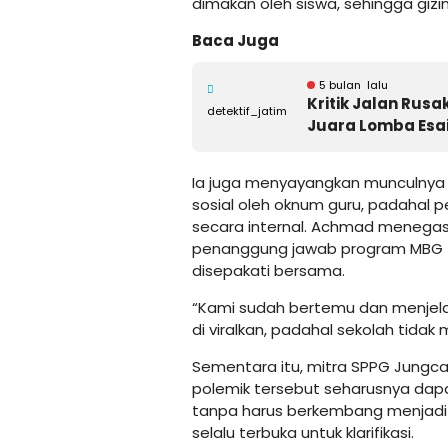
dimakan oleh siswa, sehingga gizi
Baca Juga
5 bulan lalu
Kritik Jalan Rus
detektif_jatim
Juara Lomba Esa
Ia juga menyayangkan munculnya
sosial oleh oknum guru, padahal p
secara internal. Achmad menegas
penanggung jawab program MBG 
disepakati bersama.
“Kami sudah bertemu dan menjelas
di viralkan, padahal sekolah tida
Sementara itu, mitra SPPG Jungca
polemik tersebut seharusnya dapa
tanpa harus berkembang menjadi 
selalu terbuka untuk klarifikasi.