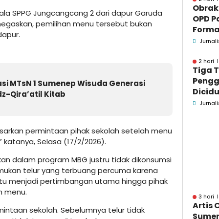
Obrak
pala SPPG Jungcangcang 2 dari dapur Garuda
OPD P
egaskan, pemilihan menu tersebut bukan
Formaa
dapur.
Pame
Jurnali
Pend
2 hari 
Tiga 
Pengg
si MTsN 1 Sumenep Wisuda Generasi
Dicidu
dz-Qira’atil Kitab
Bangka
Jurnali
Masih
dan B
sarkan permintaan pihak sekolah setelah menu
 katanya, Selasa (17/2/2026).
ikan dalam program MBG justru tidak dikonsumsi
emukan telur yang terbuang percuma karena
si itu menjadi pertimbangan utama hingga pihak
n menu.
3 hari 
Artis 
mintaan sekolah. Sebelumnya telur tidak
Sume