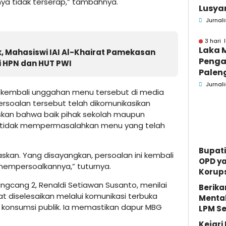
nya tidak terserap,” tambahnya.
Lusyan
kecel
Jurnali
Wonog
3 hari 
Laka 
ak, Mahasiswi IAI Al-Khairat Pamekasan
Penga
i HPN dan HUT PWI
Palen
Pame
Jurnali
 kembali unggahan menu tersebut di media
Menin
ersoalan tersebut telah dikomunikasikan
kan bahwa baik pihak sekolah maupun
tidak mempermasalahkan menu yang telah
Bupati
kan. Yang disayangkan, persoalan ini kembali
OPD y
k mempersoalkannya,” tuturnya.
Korups
ngcang 2, Renaldi Setiawan Susanto, menilai
Berika
t diselesaikan melalui komunikasi terbuka
Mental
konsumsi publik. Ia memastikan dapur MBG
LPM S
Kejar