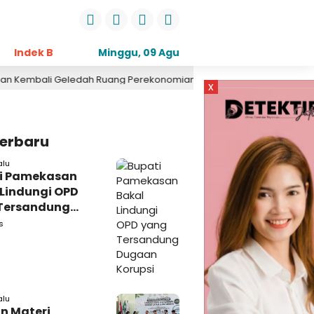
Indek Berita
Opini
Minggu, 09 Agu
Daerah
Pemerintahan
Kri
2026
ledah Ruang Perekonomian, Pidsus: Tunggu Saja!
2 hari lalu
x
Terbaru
alu
i Pamekasan
 Lindungi OPD
Tersandung
n Korupsi
s
alu
n Materi