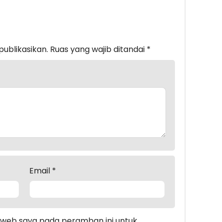
publikasikan.
Ruas yang wajib ditandai
*
Email
*
s web saya pada peramban ini untuk