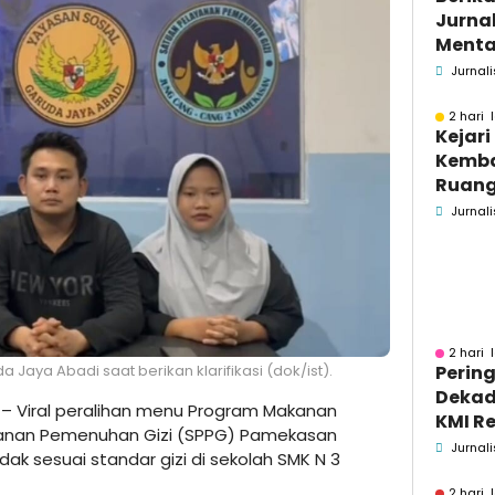
Jurnal
Menta
Bakar
Jurnali
Se-M
2 hari 
Kejar
Kemba
Ruang
Pidsus
Jurnali
2 hari 
Jaya Abadi saat berikan klarifikasi (dok/ist).
Pering
Dekad
– Viral peralihan menu Program Makanan
KMI Re
ayanan Pemenuhan Gizi (SPPG) Pamekasan
Kontri
Jurnali
k sesuai standar gizi di sekolah SMK N 3
Masya
2 hari 