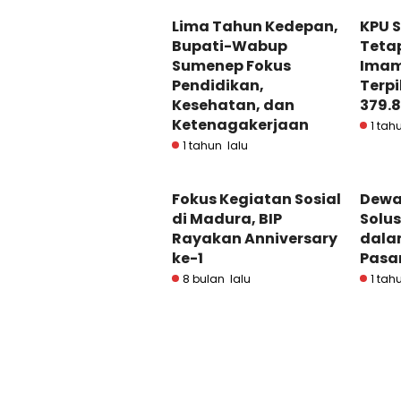
Lima Tahun Kedepan,
KPU 
Bupati-Wabup
Teta
Sumenep Fokus
Imam
Pendidikan,
Terpi
Kesehatan, dan
379.
Ketenagakerjaan
1 tah
1 tahun lalu
Fokus Kegiatan Sosial
Dewa
di Madura, BIP
Solu
Rayakan Anniversary
dala
ke-1
Pasa
8 bulan lalu
1 tah