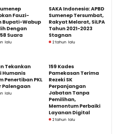
Sumenep
SAKA Indonesia: APBD
pkan Fauzi-
Sumenep Tersumbat,
 Bupati-Wabup
Rakyat Melarat, SiLPA
lih Dengan
Tahun 2021-2023
858 Suara
Stagnan
un lalu
2 tahun lalu
n Tekankan
159 Kades
si Humanis
Pamekasan Terima
m Penertiban PKL
Rezeki SK
r Palengaan
Perpanjangan
Jabatan Tanpa
un lalu
Pemilihan,
Memontum Perbaiki
Layanan Digital
2 tahun lalu