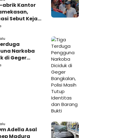
-abrik Kantor
amekasan,
si Sebut Kejari
kasan
s
amping DBHCHT
lalu
Terduga
una Narkoba
k di Geger
lan, Polisi
s
 Tutup Identitas
arang Bukti
lalu
Om Adella Asal
nep Madura