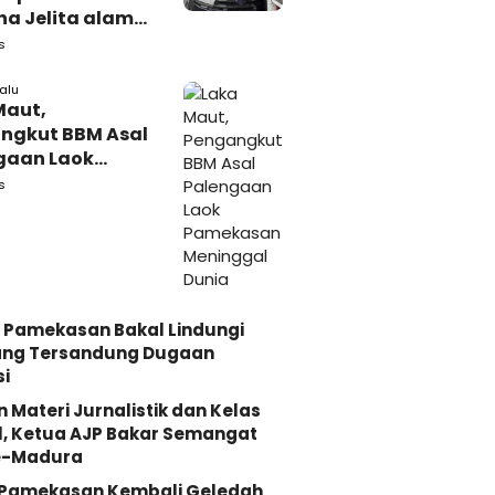
a Jelita alami
akaan di
s
iri
lalu
Maut,
ngkut BBM Asal
gaan Laok
kasan
s
ggal Dunia
 Pamekasan Bakal Lindungi
ang Tersandung Dugaan
i
n Materi Jurnalistik dan Kelas
, Ketua AJP Bakar Semangat
e-Madura
i Pamekasan Kembali Geledah