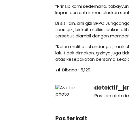
“Prinsip kami sederhana, tabayyun
kapan pun untuk menjelaskan soal
Di sisi lain, ahli gizi SPPG Jungca
teori gizi, biskuit malkist bukan 
tersebut diambil dengan memperti
“Kalau melihat standar gizi, malkis
lalu tidak dimakan, gizinya juga t
atas kesepakatan bersama sekolah
Dibaca :
5,129
detektif_j
Pos lain oleh d
Pos terkait