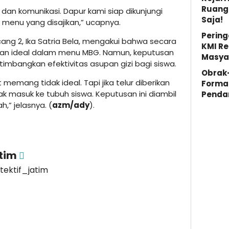
Ruang 
 dan komunikasi. Dapur kami siap dikunjungi
Saja!
 menu yang disajikan,” ucapnya.
Pering
ngcang 2, Ika Satria Bela, mengakui bahwa secara
KMI Re
pilihan ideal dalam menu MBG. Namun, keputusan
Masya
mbangkan efektivitas asupan gizi bagi siswa.
Obrak
t memang tidak ideal. Tapi jika telur diberikan
Forma
idak masuk ke tubuh siswa. Keputusan ini diambil
Penda
,” jelasnya. (
azm/ady
).
atim
etektif_jatim