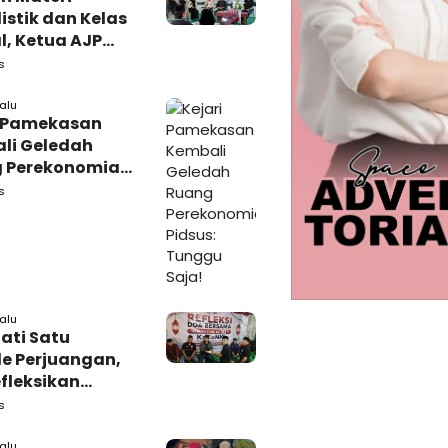
istik dan Kelas
l, Ketua AJP
 Semangat LPM
s
adura
lalu
i Pamekasan
li Geledah
 Perekonomian,
: Tunggu Saja!
s
lalu
ati Satu
e Perjuangan,
fleksikan
busi untuk
s
rakat
lalu