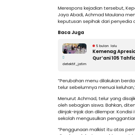
Merespons kejadian tersebut, Ke
Jaya Abadi, Achmad Maulana men
keputusan sepihak dari penyedia 
Baca Juga
5 bulan lalu
Kemenag Apresia
Qur’ani 105 Tahfi
detektif_jatim
“Perubahan menu dilakukan berda
telur sebelumnya menuai keluhan,”
Menurut Achmad, telur yang disaj
oleh sebagian siswa. Bahkan, dit
diinjak-injak dan dilempar. Kondi
sekolah mengusulkan penggantia
“Penggunaan malkist itu atas per