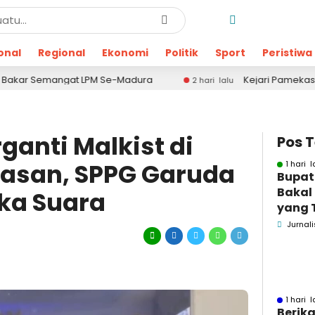
onal
Regional
Ekonomi
Politik
Sport
Peristiwa
ngat LPM Se-Madura
Kejari Pamekasan Kembali Ge
2 hari lalu
ganti Malkist di
Pos 
asan, SPPG Garuda
1 hari l
Bupat
Bakal
ka Suara
yang 
Dugaa
Jurnali
1 hari l
Berika