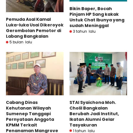
Bikin Baper, Bocah
Pinjam HP Sang kakak
Pemuda Asal Kamal
Untuk Chat Ibunya yang
Luka-luka Usai Dikeroyok
sudah Meninggal
Gerombolan Pemotor di
3 tahun lalu
Labang Bangkalan
5 bulan lalu
Cabang Dinas
STAI Syaichona Moh.
Kehutanan Wilayah
Cholil Bangkalan
Sumenep Tanggapi
Berubah Jadi Institut,
Pernyataan Anggota
Ikatan Alumni Gelar
KPMM Terkait
Tasyakuran
Penanaman Mangrove
1 tahun lalu