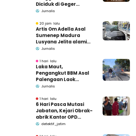
Diciduk di Geger
Bangkalan, Polisi Masih
Jurnalis
Tutup Identitas dan
Barang Bukti
20 jam lalu
Artis Om Adella Asal
Sumenep Madura
Lusyana Jelita alami
kecelakaan di Wonogiri
Jurnalis
1 hari lalu
Laka Maut,
Pengangkut BBM Asal
Palengaan Laok
Pamekasan Meninggal
Jurnalis
Dunia
1 hari lalu
6 Hari Pasca Mutasi
Jabatan, Kejari Obrak-
abrik Kantor OPD
Pemkab Pamekasan
detektif_jatim