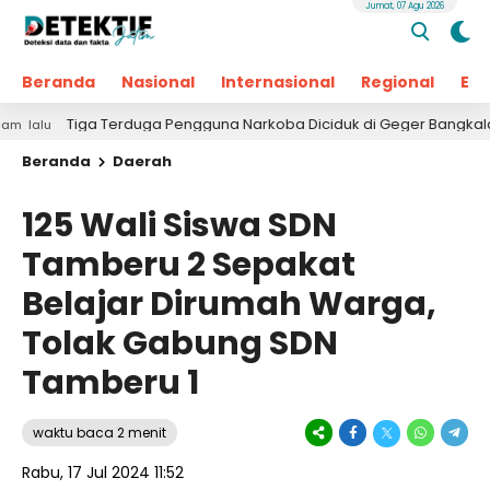
Jumat, 07 Agu 2026
Beranda
Nasional
Internasional
Regional
Ek
iga Terduga Pengguna Narkoba Diciduk di Geger Bangkalan, Polisi Mas
Beranda
Daerah
125 Wali Siswa SDN
Tamberu 2 Sepakat
Belajar Dirumah Warga,
Tolak Gabung SDN
Tamberu 1
waktu baca 2 menit
Rabu, 17 Jul 2024 11:52