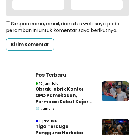
Simpan nama, email, dan situs web saya pada
peramban ini untuk komentar saya berikutnya.
Pos Terbaru
10 jam lalu
Obrak-abrik Kantor
OPD Pamekasan,
Formaasi Sebut Kejari
Pamekasan
Jurnalis
Pendamping DBHCHT
11 jam lalu
Tiga Terduga
Pengguna Narkoba