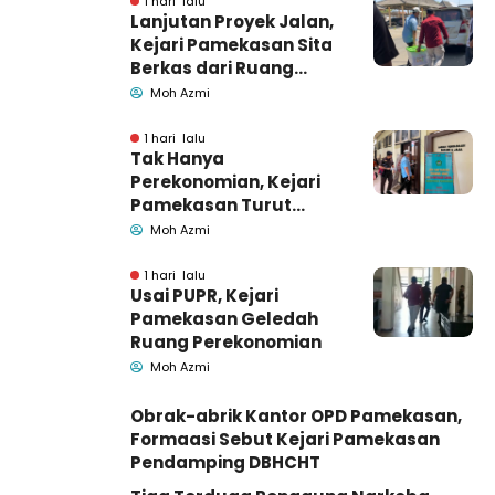
1 hari lalu
Lanjutan Proyek Jalan,
Kejari Pamekasan Sita
Berkas dari Ruang
Pemkab Pamekasan
Moh Azmi
1 hari lalu
Tak Hanya
Perekonomian, Kejari
Pamekasan Turut
Geledah Ruang
Moh Azmi
Pengadaan Barang-
Jasa
1 hari lalu
Usai PUPR, Kejari
Pamekasan Geledah
Ruang Perekonomian
Moh Azmi
Obrak-abrik Kantor OPD Pamekasan,
Formaasi Sebut Kejari Pamekasan
Pendamping DBHCHT