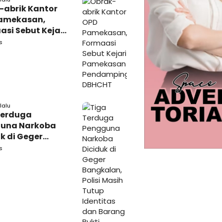
-abrik Kantor
amekasan,
si Sebut Kejari
kasan
s
amping DBHCHT
lalu
Terduga
una Narkoba
k di Geger
lan, Polisi
s
 Tutup Identitas
arang Bukti