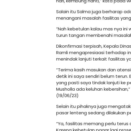
hari, kembung nanti,” kata pada 
Salain itu Salma juga berharap ad
menangani masalah fasilitas yang
“Nah kebetulan kalau mas nya ini
turun tangan membenahi masalah fa
Dikonfirmasi terpisah, Kepala D
Ramli mengapresiaasi terhadap in
menindak lanjuti terkait fasilitas
“Terima kasih masukan dan atensin
detik ini saya sendiri belum terun
yang pasti saya tindak lanjuti k
Musholla ada keluhan kebersihan,”
(19/06/23)
Selain itu pihaknya juga mengatak
pasar lenteng sedang dilakukan p
“Ya, fasilitas memang perlu terus d
Karena kebetulan pagar lagi prose