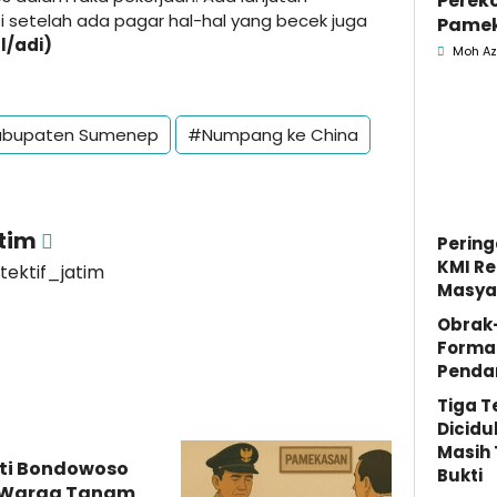
Perek
 setelah ada pagar hal-hal yang becek juga
Pamek
l/adi)
Geled
Moh Az
Penga
Jasa
bupaten Sumenep
#Numpang ke China
atim
Pering
KMI Re
etektif_jatim
Masya
Obrak
Forma
Penda
Tiga 
Dicidu
Masih 
ti Bondowoso
Bukti
 Warga Tanam