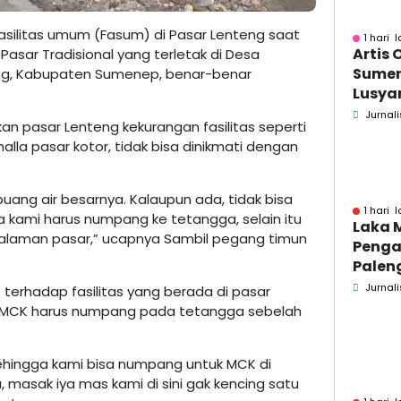
asilitas umum (Fasum) di Pasar Lenteng saat
1 hari l
Artis 
Pasar Tradisional yang terletak di Desa
Sume
ng, Kabupaten Sumenep, benar-benar
Lusyan
kecel
Jurnali
 pasar Lenteng kekurangan fasilitas seperti
Wonog
alla pasar kotor, tidak bisa dinikmati dengan
buang air besarnya. Kalaupun ada, tidak bisa
1 hari l
a kami harus numpang ke tetangga, selain itu
Laka 
halaman pasar,” ucapnya Sambil pegang timun
Penga
Palen
Pame
Jurnali
terhadap fasilitas yang berada di pasar
Menin
n MCK harus numpang pada tetangga sebelah
sehingga kami bisa numpang untuk MCK di
, masak iya mas kami di sini gak kencing satu