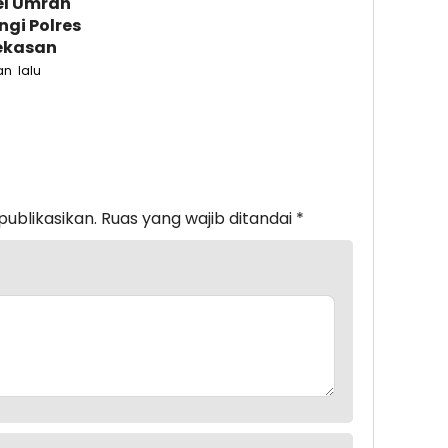
el Umrah
gi Polres
kasan
an lalu
publikasikan.
Ruas yang wajib ditandai
*