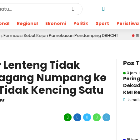
onal
Regional
Ekonomi
Politik
Sport
Peristiwa
but Kejari Pamekasan Pendamping DBHCHT
Tiga 
15 jam lalu
r Lenteng Tidak
Pos 
agang Numpang ke
3 jam l
Pering
Dekad
 Tidak Kencing Satu
KMI Re
”
Kontri
Jurnali
Masya
15 jam 