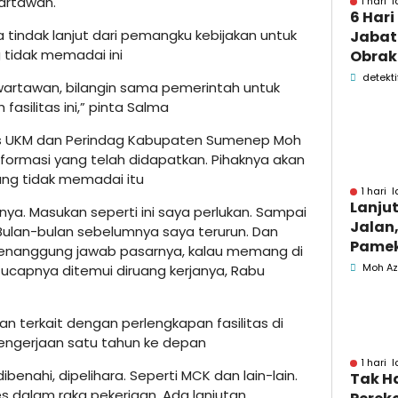
wartawan.
1 hari l
6 Hari
a tindak lanjut dari pemangku kebijakan untuk
Jabata
 tidak memadai ini
Obrak
OPD P
detekti
 wartawan, bilangin sama pemerintah untuk
Pame
silitas ini,” pinta Salma
inas UKM dan Perindag Kabupaten Sumenep Moh
formasi yang telah didapatkan. Pihaknya akan
 yang tidak memadai itu
1 hari l
Lanju
ya. Masukan seperti ini saya perlukan. Sampai
Jalan,
. Bulan-bulan sebelumnya saya terurun. Dan
Pamek
e penanggung jawab pasarnya, kalau memang di
Berka
Moh Az
 ucapnya ditemui diruang kerjanya, Rabu
Pemk
an terkait dengan perlengkapan fasilitas di
engerjaan satu tahun ke depan
1 hari l
ibenahi, dipelihara. Seperti MCK dan lain-lain.
Tak H
s dalam raka pekerjaan. Ada lanjutan