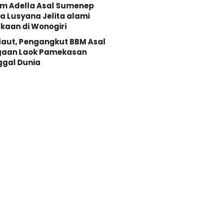
Om Adella Asal Sumenep
 Lusyana Jelita alami
kaan di Wonogiri
aut, Pengangkut BBM Asal
gaan Laok Pamekasan
ggal Dunia