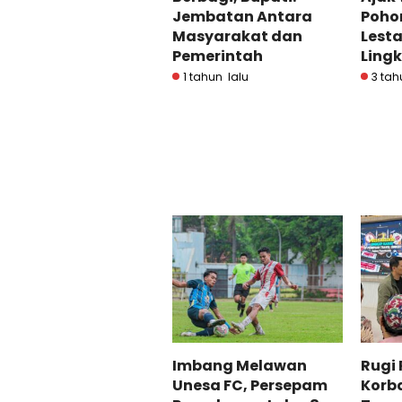
Jembatan Antara
Poho
Masyarakat dan
Lesta
Pemerintah
Ling
1 tahun lalu
3 tah
Imbang Melawan
Rugi 
Unesa FC, Persepam
Korb