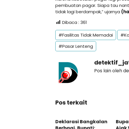
pembuatan pagar. Siapa tau nanti
tidak lagi berdampak,” ujarnya
(ha
Dibaca :
361
#Fasilitas Tidak Memadai
#Ka
#Pasar Lenteng
detektif_j
Pos lain oleh d
Pos terkait
Deklarasi Bangkalan
Bupa
Berbagi, Bupati:
Ajak