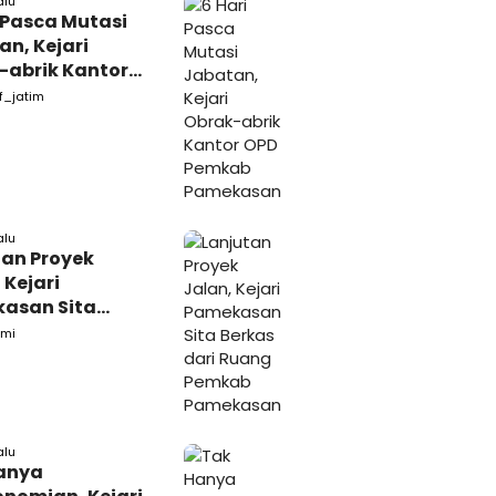
alu
 Pasca Mutasi
n, Kejari
-abrik Kantor
emkab
f_jatim
kasan
alu
tan Proyek
 Kejari
asan Sita
s dari Ruang
mi
ab Pamekasan
alu
anya