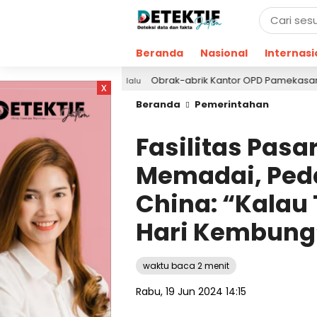
Beranda
Nasional
Internasi
Obrak-abrik Kantor OPD Pamekasan, Formaasi Se
15 jam lalu
x
Beranda
Pemerintahan
Fasilitas Pasa
Memadai, Ped
China: “Kalau
Hari Kembung
waktu baca 2 menit
Rabu, 19 Jun 2024 14:15