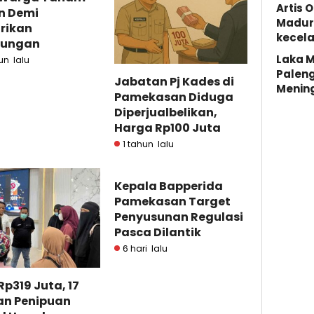
Artis 
n Demi
Madura
rikan
kecela
kungan
Laka M
un lalu
Palen
Jabatan Pj Kades di
Menin
Pamekasan Diduga
Diperjualbelikan,
Harga Rp100 Juta
1 tahun lalu
Kepala Bapperida
Pamekasan Target
Penyusunan Regulasi
Pasca Dilantik
6 hari lalu
Rp319 Juta, 17
an Penipuan