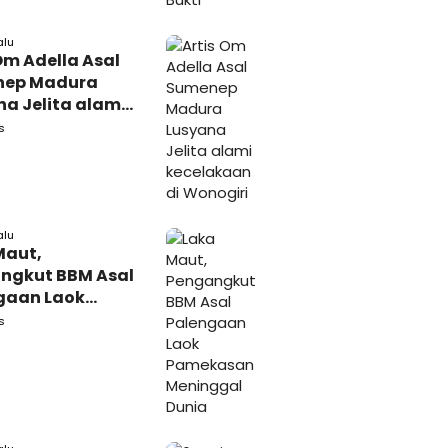
alu
Om Adella Asal
nep Madura
a Jelita alami
akaan di
s
iri
alu
Maut,
ngkut BBM Asal
gaan Laok
kasan
s
ggal Dunia