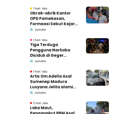
1 hari lalu
Obrak-abrik Kantor
OPD Pamekasan,
Formaasi Sebut Kejari
Pamekasan
Jurnalis
Pendamping DBHCHT
1 hari lalu
Tiga Terduga
Pengguna Narkoba
Diciduk di Geger
Bangkalan, Polisi Masih
Jurnalis
Tutup Identitas dan
Barang Bukti
1 hari lalu
Artis Om Adella Asal
Sumenep Madura
Lusyana Jelita alami
kecelakaan di Wonogiri
Jurnalis
2 hari lalu
Laka Maut,
Pengangkut BBM Asal