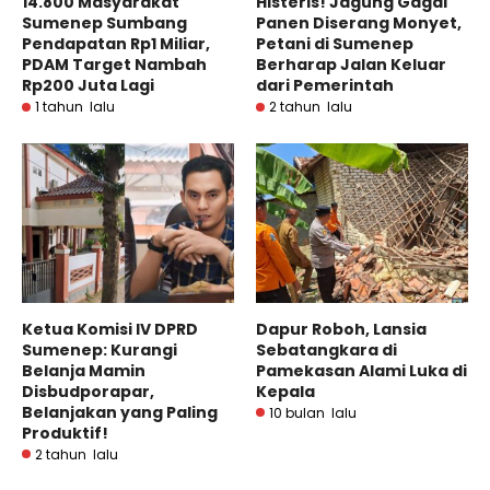
14.800 Masyarakat
Histeris! Jagung Gagal
Sumenep Sumbang
Panen Diserang Monyet,
Pendapatan Rp1 Miliar,
Petani di Sumenep
PDAM Target Nambah
Berharap Jalan Keluar
Rp200 Juta Lagi
dari Pemerintah
1 tahun lalu
2 tahun lalu
Ketua Komisi IV DPRD
Dapur Roboh, Lansia
Sumenep: Kurangi
Sebatangkara di
Belanja Mamin
Pamekasan Alami Luka di
Disbudporapar,
Kepala
Belanjakan yang Paling
10 bulan lalu
Produktif!
2 tahun lalu