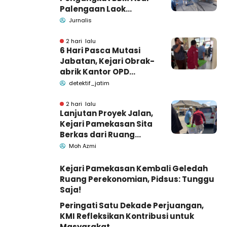
Palengaan Laok
Pamekasan Meninggal
Jurnalis
Dunia
2 hari lalu
6 Hari Pasca Mutasi
Jabatan, Kejari Obrak-
abrik Kantor OPD
Pemkab Pamekasan
detektif_jatim
2 hari lalu
Lanjutan Proyek Jalan,
Kejari Pamekasan Sita
Berkas dari Ruang
Pemkab Pamekasan
Moh Azmi
Kejari Pamekasan Kembali Geledah
Ruang Perekonomian, Pidsus: Tunggu
Saja!
Peringati Satu Dekade Perjuangan,
KMI Refleksikan Kontribusi untuk
Masyarakat