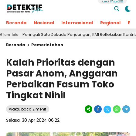
Jumat, 07 Agu 2026
Beranda
Nasional
Internasional
Regional
Ek
Peringati Satu Dekade Perjuangan, KMI Refleksikan Kontribusi untuk
Beranda
Pemerintahan
Kalah Prioritas dengan
Pasar Anom, Anggaran
Perbaikan Fasum Toko
Tingkat Nihil
waktu baca 2 menit
Selasa, 30 Apr 2024 06:22