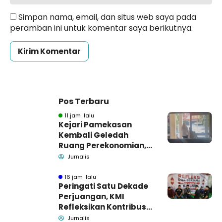
Simpan nama, email, dan situs web saya pada
peramban ini untuk komentar saya berikutnya.
Pos Terbaru
11 jam lalu
Kejari Pamekasan
Kembali Geledah
Ruang Perekonomian,
Pidsus: Tunggu Saja!
Jurnalis
16 jam lalu
Peringati Satu Dekade
Perjuangan, KMI
Refleksikan Kontribusi
untuk Masyarakat
Jurnalis