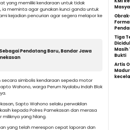
KMI Re
t yang memiliki kendaraan untuk tidak
Masya
 ia meminta agar gunakan kunci ganda untuk
mi kejadian pencurian agar segera melapor ke
Obrak
Forma
Penda
Tiga 
Dicidu
Masih 
Sebagai Pendatang Baru, Bandar Jawa
Bukti
Pamekasan
Artis 
Madura
kecela
n secara simbolis kendaraan sepeda motor
apto Wahono, warga Perum Nyalabu Indah Blok
ya.
mekasan, Sapto Wahono selaku perwakilan
kasih kepada Polres Pamekasan dan merasa
miliknya yang hilang.
sian yang telah merespon cepat laporan dan