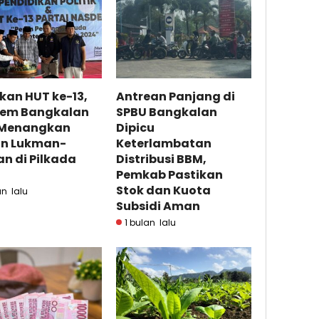
kan HUT ke-13,
Antrean Panjang di
em Bangkalan
SPBU Bangkalan
 Menangkan
Dipicu
on Lukman-
Keterlambatan
n di Pilkada
Distribusi BBM,
Pemkab Pastikan
Stok dan Kuota
un lalu
Subsidi Aman
1 bulan lalu