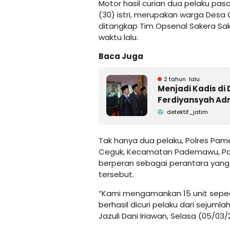
Motor hasil curian dua pelaku pasa
(30) istri, merupakan warga Des
ditangkap Tim Opsenal Sakera Sa
waktu lalu.
Baca Juga
2 tahun lalu
Menjadi Kadis di 
Ferdiyansyah A
detektif_jatim
Tak hanya dua pelaku, Polres Pa
Ceguk, Kecamatan Pademawu, Pam
berperan sebagai perantara yang 
tersebut.
“Kami mengamankan 15 unit seped
berhasil dicuri pelaku dari sejum
Jazuli Dani Iriawan, Selasa (05/03/