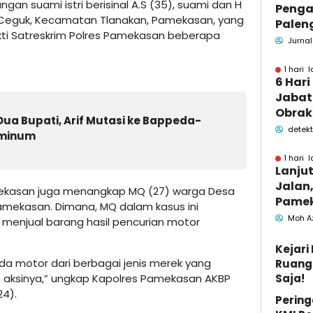
ngan suami istri berisinal A.S (35), suami dan H
Penga
a Ceguk, Kecamatan Tlanakan, Pamekasan, yang
Palen
kti Satreskrim Polres Pamekasan beberapa
Pame
Jurnal
Menin
1 hari l
6 Hari
Jabata
Obrak
Dua Bupati, Arif Mutasi ke Bappeda-
OPD P
detekt
dminum
Pame
1 hari l
Lanju
Jalan,
mekasan juga menangkap MQ (27) warga Desa
Pamek
ekasan. Dimana, MQ dalam kasus ini
Berka
Moh A
menjual barang hasil pencurian motor
Pemk
Kejar
a motor dari berbagai jenis merek yang
Ruang 
lah aksinya,” ungkap Kapolres Pamekasan AKBP
Saja!
24).
Pering