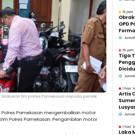
Masya
15 jam 
Obrak
OPD P
Formaa
Pame
Jurnal
Pend
16 jam 
Tiga 
Pengg
Dicidu
Bangka
Jurnal
Masih
dan B
1 hari l
Artis 
g dilakukan tim polres Pamekasan kepada pemilik
Sume
Lusyan
 Polres Pamekasan mengembalikan motor
kecel
Jurnal
skrim Polres Pamekasan. Pengambilan motor
Wonog
1 hari l
Laka 