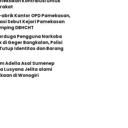
fleksikan Kontribusi untuk
rakat
-abrik Kantor OPD Pamekasan,
asi Sebut Kejari Pamekasan
mping DBHCHT
Terduga Pengguna Narkoba
k di Geger Bangkalan, Polisi
Tutup Identitas dan Barang
Om Adella Asal Sumenep
 Lusyana Jelita alami
kaan di Wonogiri