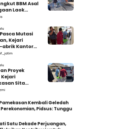
ngkut BBM Asal
gaan Laok
kasan
is
ggal Dunia
alu
 Pasca Mutasi
n, Kejari
-abrik Kantor
emkab
if_jatim
kasan
alu
tan Proyek
 Kejari
asan Sita
s dari Ruang
zmi
ab Pamekasan
i Pamekasan Kembali Geledah
Perekonomian, Pidsus: Tunggu
ati Satu Dekade Perjuangan,