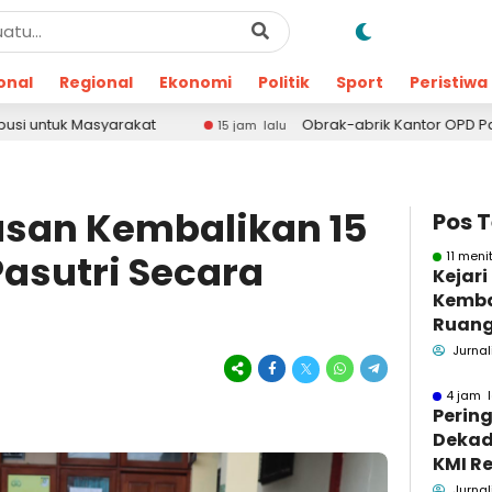
onal
Regional
Ekonomi
Politik
Sport
Peristiwa
at
Obrak-abrik Kantor OPD Pamekasan, Formaas
15 jam lalu
asan Kembalikan 15
Pos 
Pasutri Secara
11 meni
Kejar
Kemba
Ruang
Pidsus
Jurnal
4 jam l
Pering
Dekad
KMI Re
Kontri
Jurnal