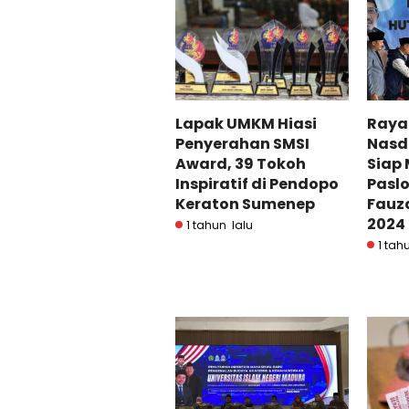
Lapak UMKM Hiasi
Raya
Penyerahan SMSI
Nasd
Award, 39 Tokoh
Siap
Inspiratif di Pendopo
Pasl
Keraton Sumenep
Fauza
2024
1 tahun lalu
1 tah