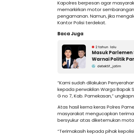
Kapolres berpesan agar masyaraka
memarkirkan motor sembarangan,
pengamanan. Namun, jika mengala
Kantor Polisi terdekat.
Baca Juga
2 tahun lalu
Masuk Parlemen 
Warnai Politik 
detektif_jatim
“Kami sudah dilakukan Penyeraha
kepada perwakilan Warga Bapak S
G no 7, Kab. Pamekasan,” ungkapn
Atas hasil kerna keras Polres Pa
masyarakat mengucapkan terima
bersyukur atas diketemukan motor 
“Terimakasih kepada pihak kepoli