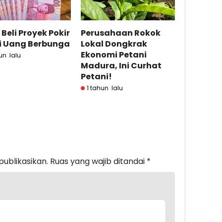
 Beli Proyek Pokir
Perusahaan Rokok
i Uang Berbunga
Lokal Dongkrak
Ekonomi Petani
un lalu
Madura, Ini Curhat
Petani!
1 tahun lalu
publikasikan.
Ruas yang wajib ditandai
*