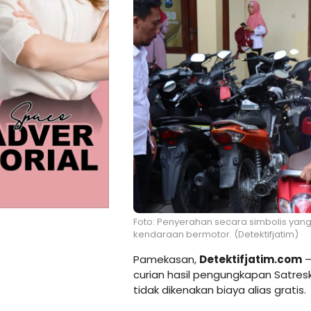
Foto: Penyerahan secara simbolis yan
kendaraan bermotor. (Detektifjatim)
Pamekasan,
Detektifjatim.com
–
curian hasil pengungkapan Satre
tidak dikenakan biaya alias gratis.