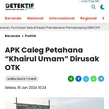
Jumat, 07 Agu 2026
Beranda
Nasional
Internasional
Regional
Ek
Formaasi Sebut Kejari Pamekasan Pendamping DBHCHT
14 jam
Beranda
Politik
APK Caleg Petahana
“Khairul Umam” Dirusak
OTK
waktu baca 1 menit
Selasa, 16 Jan 2024 10:24