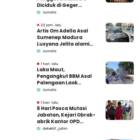
Diciduk di Geger
Bangkalan, Polisi Masih
Jurnalis
Tutup Identitas dan
Barang Bukti
23 jam lalu
Artis Om Adella Asal
Sumenep Madura
Lusyana Jelita alami
kecelakaan di Wonogiri
Jurnalis
1 hari lalu
Laka Maut,
Pengangkut BBM Asal
Palengaan Laok
Pamekasan Meninggal
Jurnalis
Dunia
1 hari lalu
6 Hari Pasca Mutasi
Jabatan, Kejari Obrak-
abrik Kantor OPD
Pemkab Pamekasan
detektif_jatim