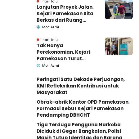
1 hari lalu
Lanjutan Proyek Jalan,
Kejari Pamekasan Sita
Berkas dari Ruang
Pemkab Pamekasan
Moh Azmi
1 hari lalu
Tak Hanya
Perekonomian, Kejari
Pamekasan Turut
Geledah Ruang
Moh Azmi
Pengadaan Barang-
Jasa
Peringati Satu Dekade Perjuangan,
KMI Refleksikan Kontribusi untuk
Masyarakat
Obrak-abrik Kantor OPD Pamekasan,
Formaasi Sebut Kejari Pamekasan
Pendamping DBHCHT
Tiga Terduga Pengguna Narkoba
Diciduk di Geger Bangkalan, Polisi
Masih Tutup Identitas dan Barang