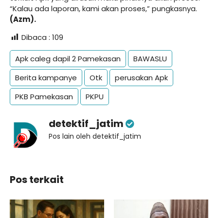
“Kalau ada laporan, kami akan proses,” pungkasnya.
(Azm).
Dibaca :
109
Apk caleg dapil 2 Pamekasan
BAWASLU
Berita kampanye
Otk
perusakan Apk
PKB Pamekasan
PKPU
detektif_jatim
Pos lain oleh detektif_jatim
Pos terkait