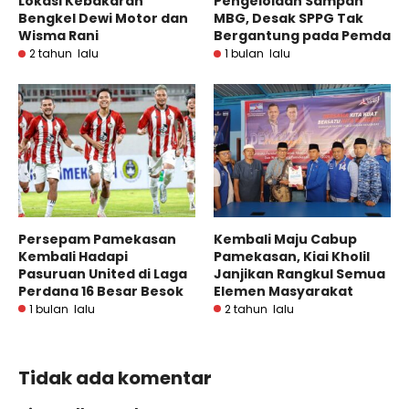
Lokasi Kebakaran
Pengelolaan Sampah
Bengkel Dewi Motor dan
MBG, Desak SPPG Tak
Wisma Rani
Bergantung pada Pemda
2 tahun lalu
1 bulan lalu
Persepam Pamekasan
Kembali Maju Cabup
Kembali Hadapi
Pamekasan, Kiai Kholil
Pasuruan United di Laga
Janjikan Rangkul Semua
Perdana 16 Besar Besok
Elemen Masyarakat
1 bulan lalu
2 tahun lalu
Tidak ada komentar