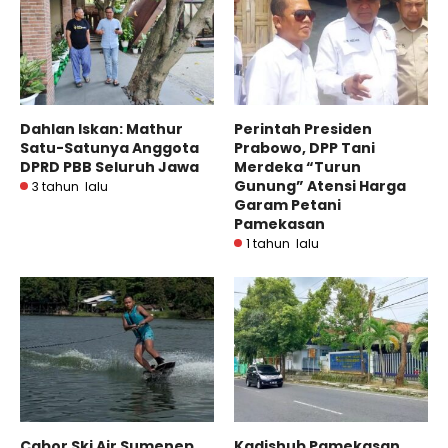
Dahlan Iskan: Mathur
Perintah Presiden
Satu-Satunya Anggota
Prabowo, DPP Tani
DPRD PBB Seluruh Jawa
Merdeka “Turun
Gunung” Atensi Harga
3 tahun lalu
Garam Petani
Pamekasan
1 tahun lalu
Cabor Ski Air Sumenep
Kadishub Pamekasan