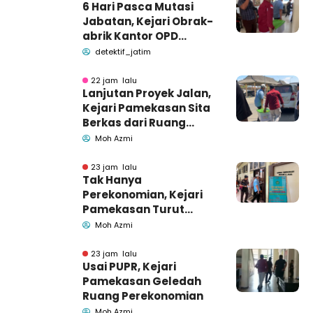
6 Hari Pasca Mutasi
Jabatan, Kejari Obrak-
abrik Kantor OPD
Pemkab Pamekasan
detektif_jatim
22 jam lalu
Lanjutan Proyek Jalan,
Kejari Pamekasan Sita
Berkas dari Ruang
Pemkab Pamekasan
Moh Azmi
23 jam lalu
Tak Hanya
Perekonomian, Kejari
Pamekasan Turut
Geledah Ruang
Moh Azmi
Pengadaan Barang-
Jasa
23 jam lalu
Usai PUPR, Kejari
Pamekasan Geledah
Ruang Perekonomian
Moh Azmi