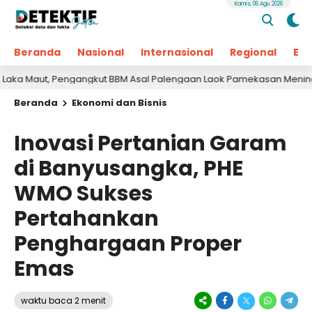
Kamis, 06 Agu 2026
Beranda
Nasional
Internasional
Regional
Ek
, Pengangkut BBM Asal Palengaan Laok Pamekasan Meninggal Dunia
Beranda
Ekonomi dan Bisnis
Inovasi Pertanian Garam
di Banyusangka, PHE
WMO Sukses
Pertahankan
Penghargaan Proper
Emas
waktu baca 2 menit