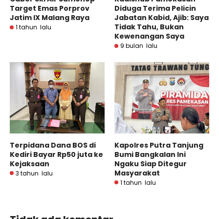
Target Emas Porprov
Diduga Terima Pelicin
Jatim IX Malang Raya
Jabatan Kabid, Ajib: Saya
Tidak Tahu, Bukan
1 tahun lalu
Kewenangan Saya
9 bulan lalu
Terpidana Dana BOS di
Kapolres Putra Tanjung
Kediri Bayar Rp50 juta ke
Bumi Bangkalan Ini
Kejaksaan
Ngaku Siap Ditegur
Masyarakat
3 tahun lalu
1 tahun lalu