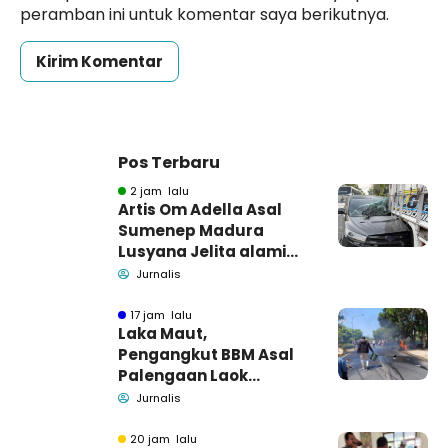
peramban ini untuk komentar saya berikutnya.
Pos Terbaru
2 jam lalu
Artis Om Adella Asal
Sumenep Madura
Lusyana Jelita alami
kecelakaan di Wonogiri
Jurnalis
17 jam lalu
Laka Maut,
Pengangkut BBM Asal
Palengaan Laok
Pamekasan Meninggal
Jurnalis
Dunia
20 jam lalu