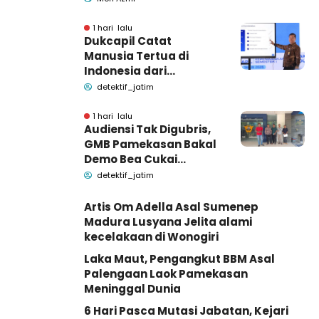
1 hari lalu
Dukcapil Catat
Manusia Tertua di
Indonesia dari
Bangkalan dan
detektif_jatim
Pamekasan Madura
1 hari lalu
Audiensi Tak Digubris,
GMB Pamekasan Bakal
Demo Bea Cukai
Madura
detektif_jatim
Artis Om Adella Asal Sumenep
Madura Lusyana Jelita alami
kecelakaan di Wonogiri
Laka Maut, Pengangkut BBM Asal
Palengaan Laok Pamekasan
Meninggal Dunia
6 Hari Pasca Mutasi Jabatan, Kejari