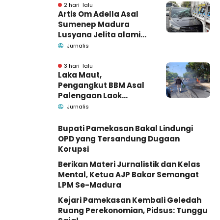
Barang Bukti
2 hari lalu
Artis Om Adella Asal
Sumenep Madura
Lusyana Jelita alami
kecelakaan di Wonogiri
Jurnalis
3 hari lalu
Laka Maut,
Pengangkut BBM Asal
Palengaan Laok
Pamekasan Meninggal
Jurnalis
Dunia
Bupati Pamekasan Bakal Lindungi
OPD yang Tersandung Dugaan
Korupsi
Berikan Materi Jurnalistik dan Kelas
Mental, Ketua AJP Bakar Semangat
LPM Se-Madura
Kejari Pamekasan Kembali Geledah
Ruang Perekonomian, Pidsus: Tunggu