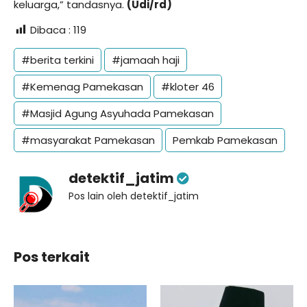
keluarga,” tandasnya.
(Udi/rd)
Dibaca :
119
#berita terkini
#jamaah haji
#Kemenag Pamekasan
#kloter 46
#Masjid Agung Asyuhada Pamekasan
#masyarakat Pamekasan
Pemkab Pamekasan
detektif_jatim
Pos lain oleh detektif_jatim
Pos terkait