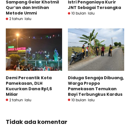
Sampang Gelar Khotmil
Istri Penganiaya Kurir
Qur’an dan Imtihan
JNT Sebagai Tersangka
Metode Ummi
10 bulan lalu
2 tahun lalu
Demi Percantik Kota
Diduga Sengaja Dibuang,
Pamekasan, DLH
Warga Proppo
Kucurkan Dana Rp1,6
Pamekasan Temukan
Miliar
Bayi Terbungkus Kardus
2 tahun lalu
10 bulan lalu
Tidak ada komentar