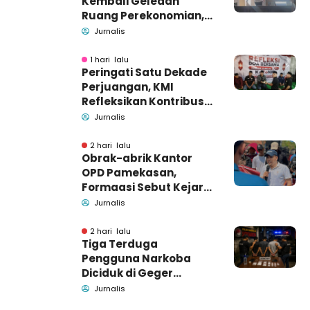
Kembali Geledah
Ruang Perekonomian,
Pidsus: Tunggu Saja!
Jurnalis
1 hari lalu
Peringati Satu Dekade
Perjuangan, KMI
Refleksikan Kontribusi
untuk Masyarakat
Jurnalis
2 hari lalu
Obrak-abrik Kantor
OPD Pamekasan,
Formaasi Sebut Kejari
Pamekasan
Jurnalis
Pendamping DBHCHT
2 hari lalu
Tiga Terduga
Pengguna Narkoba
Diciduk di Geger
Bangkalan, Polisi Masih
Jurnalis
Tutup Identitas dan