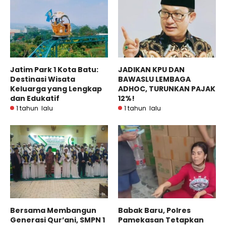
Jatim Park 1 Kota Batu:
JADIKAN KPU DAN
Destinasi Wisata
BAWASLU LEMBAGA
Keluarga yang Lengkap
ADHOC, TURUNKAN PAJAK
dan Edukatif
12%!
1 tahun lalu
1 tahun lalu
Bersama Membangun
Babak Baru, Polres
Generasi Qur’ani, SMPN 1
Pamekasan Tetapkan