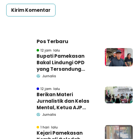
Pos Terbaru
12 jam lalu
Bupati Pamekasan
Bakal Lindungi OPD
yang Tersandung
Dugaan Korupsi
Jurnalis
12 jam lalu
Berikan Materi
Jurnalistik dan Kelas
Mental, Ketua AJP
Bakar Semangat LPM
Jurnalis
Se-Madura
1 hari lalu
Kejari Pamekasan