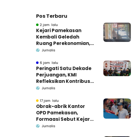
Pos Terbaru
2 jam lalu
Kejari Pamekasan
Kembali Geledah
Ruang Perekonomian,
Pidsus: Tunggu Saja!
Jurnalis
6 jam lalu
Peringati Satu Dekade
Perjuangan, KMI
Refleksikan Kontribusi
untuk Masyarakat
Jurnalis
17 jam lalu
Obrak-abrik Kantor
OPD Pamekasan,
Formaasi Sebut Kejari
Pamekasan
Jurnalis
Pendamping DBHCHT