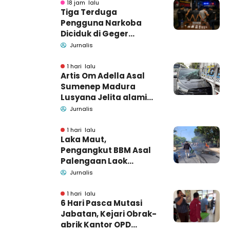
18 jam lalu
Tiga Terduga
Pengguna Narkoba
Diciduk di Geger
Bangkalan, Polisi Masih
Jurnalis
Tutup Identitas dan
Barang Bukti
1 hari lalu
Artis Om Adella Asal
Sumenep Madura
Lusyana Jelita alami
kecelakaan di Wonogiri
Jurnalis
1 hari lalu
Laka Maut,
Pengangkut BBM Asal
Palengaan Laok
Pamekasan Meninggal
Jurnalis
Dunia
1 hari lalu
6 Hari Pasca Mutasi
Jabatan, Kejari Obrak-
abrik Kantor OPD