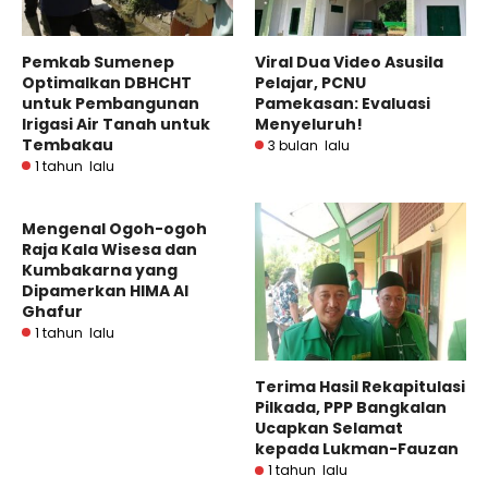
Pemkab Sumenep
Viral Dua Video Asusila
Optimalkan DBHCHT
Pelajar, PCNU
untuk Pembangunan
Pamekasan: Evaluasi
Irigasi Air Tanah untuk
Menyeluruh!
Tembakau
3 bulan lalu
1 tahun lalu
Mengenal Ogoh-ogoh
Raja Kala Wisesa dan
Kumbakarna yang
Dipamerkan HIMA Al
Ghafur
1 tahun lalu
Terima Hasil Rekapitulasi
Pilkada, PPP Bangkalan
Ucapkan Selamat
kepada Lukman-Fauzan
1 tahun lalu