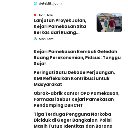
Pemkab Pamekasan
detektif_jatim
1 hari lalu
Lanjutan Proyek Jalan,
Kejari Pamekasan Sita
Berkas dari Ruang
Pemkab Pamekasan
Moh Azmi
Kejari Pamekasan Kembali Geledah
Ruang Perekonomian, Pidsus: Tunggu
Saja!
Peringati Satu Dekade Perjuangan,
KMI Refleksikan Kontribusi untuk
Masyarakat
Obrak-abrik Kantor OPD Pamekasan,
Formaasi Sebut Kejari Pamekasan
Pendamping DBHCHT
Tiga Terduga Pengguna Narkoba
Diciduk di Geger Bangkalan, Polisi
Masih Tutup Identitas dan Barang