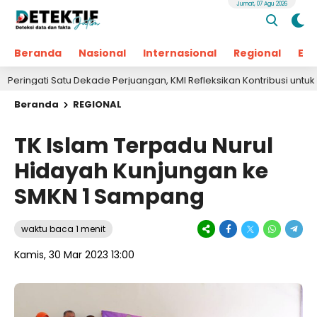
Jumat, 07 Agu 2026
Beranda
Nasional
Internasional
Regional
Ek
ti Satu Dekade Perjuangan, KMI Refleksikan Kontribusi untuk Masyara
Beranda
REGIONAL
‌TK Islam Terpadu Nurul
Hidayah Kunjungan ke
SMKN 1 Sampang
waktu baca 1 menit
Kamis, 30 Mar 2023 13:00