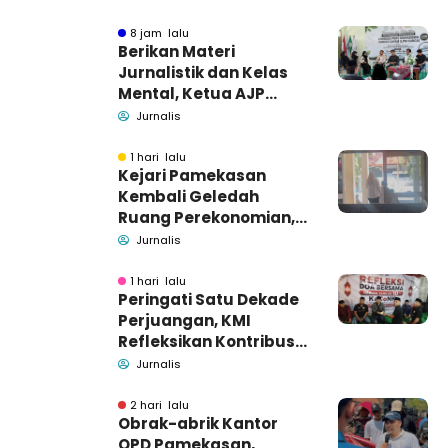
8 jam lalu
Berikan Materi
Jurnalistik dan Kelas
Mental, Ketua AJP
Bakar Semangat LPM
Jurnalis
Se-Madura
1 hari lalu
Kejari Pamekasan
Kembali Geledah
Ruang Perekonomian,
Pidsus: Tunggu Saja!
Jurnalis
1 hari lalu
Peringati Satu Dekade
Perjuangan, KMI
Refleksikan Kontribusi
untuk Masyarakat
Jurnalis
2 hari lalu
Obrak-abrik Kantor
OPD Pamekasan,