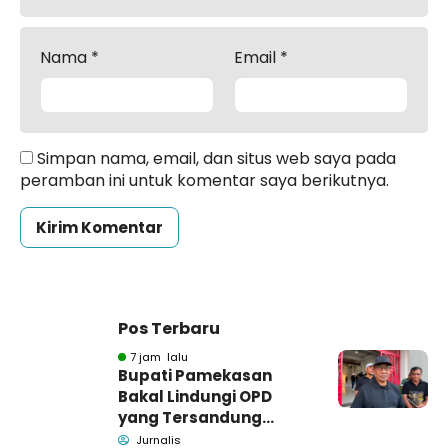
Nama
*
Email
*
Simpan nama, email, dan situs web saya pada
peramban ini untuk komentar saya berikutnya.
Pos Terbaru
7 jam lalu
Bupati Pamekasan
Bakal Lindungi OPD
yang Tersandung
Dugaan Korupsi
Jurnalis