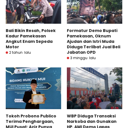
Bali Bikin Resah, Polsek
Formatur Demo Bupati
Kadur Pamekasan
Pamekasan, Oknum
Angkut Enam Sepeda
Ajudan dan Istri Muda
Motor
Diduga Terlibat Jual Beli
Jabatan OPD
2 tahun lalu
3 minggu lalu
Tokoh Probono Publico
WBP Diduga Transaksi
Terima Penghargaan,
Narkoba dan Gunakan
MUI Pusat: Aziz Punya
HP, AMI Demo Lapas