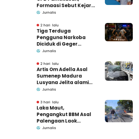
Formaasi Sebut Kejari
Pamekasan
Jurnalis
Pendamping DBHCHT
2 hari lalu
Tiga Terduga
Pengguna Narkoba
Diciduk di Geger
Bangkalan, Polisi Masih
Jurnalis
Tutup Identitas dan
Barang Bukti
2 hari lalu
Artis Om Adella Asal
Sumenep Madura
Lusyana Jelita alami
kecelakaan di Wonogiri
Jurnalis
3 hari lalu
Laka Maut,
Pengangkut BBM Asal
Palengaan Laok
Pamekasan Meninggal
Jurnalis
Dunia