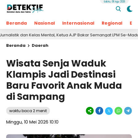
Sabtu, 08 Agu 2026
Beranda
Nasional
Internasional
Regional
Ek
tik dan Kelas Mental, Ketua AJP Bakar Semangat LPM Se-Madura
Beranda
Daerah
Wisata Senja Waduk
Klampis Jadi Destinasi
Baru Favorit Anak Muda
di Sampang
waktu baca 2 menit
Minggu, 10 Mei 2026 10:10