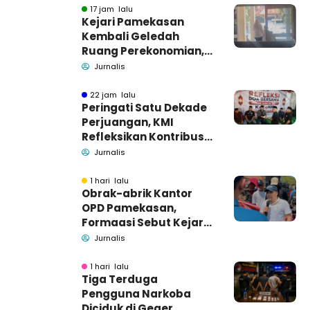
17 jam lalu
Kejari Pamekasan
Kembali Geledah
Ruang Perekonomian,
Pidsus: Tunggu Saja!
Jurnalis
22 jam lalu
Peringati Satu Dekade
Perjuangan, KMI
Refleksikan Kontribusi
untuk Masyarakat
Jurnalis
1 hari lalu
Obrak-abrik Kantor
OPD Pamekasan,
Formaasi Sebut Kejari
Pamekasan
Jurnalis
Pendamping DBHCHT
1 hari lalu
Tiga Terduga
Pengguna Narkoba
Diciduk di Geger