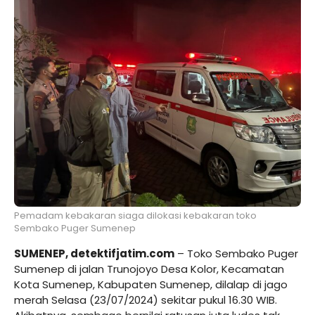
Pemadam kebakaran siaga dilokasi kebakaran toko
Sembako Puger Sumenep
SUMENEP,
detektifjatim.com
– Toko Sembako Puger
Sumenep di jalan Trunojoyo Desa Kolor, Kecamatan
Kota Sumenep, Kabupaten Sumenep, dilalap di jago
merah Selasa (23/07/2024) sekitar pukul 16.30 WIB.