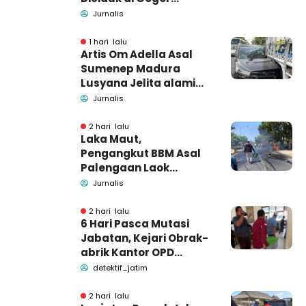
Bangkalan, Polisi Masih
Jurnalis
Tutup Identitas dan
Barang Bukti
1 hari lalu
Artis Om Adella Asal
Sumenep Madura
Lusyana Jelita alami
kecelakaan di Wonogiri
Jurnalis
2 hari lalu
Laka Maut,
Pengangkut BBM Asal
Palengaan Laok
Pamekasan Meninggal
Jurnalis
Dunia
2 hari lalu
6 Hari Pasca Mutasi
Jabatan, Kejari Obrak-
abrik Kantor OPD
Pemkab Pamekasan
detektif_jatim
2 hari lalu