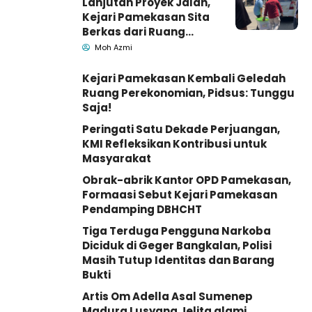
Lanjutan Proyek Jalan,
Kejari Pamekasan Sita
Berkas dari Ruang
Pemkab Pamekasan
Moh Azmi
Kejari Pamekasan Kembali Geledah
Ruang Perekonomian, Pidsus: Tunggu
Saja!
Peringati Satu Dekade Perjuangan,
KMI Refleksikan Kontribusi untuk
Masyarakat
Obrak-abrik Kantor OPD Pamekasan,
Formaasi Sebut Kejari Pamekasan
Pendamping DBHCHT
Tiga Terduga Pengguna Narkoba
Diciduk di Geger Bangkalan, Polisi
Masih Tutup Identitas dan Barang
Bukti
Artis Om Adella Asal Sumenep
Madura Lusyana Jelita alami