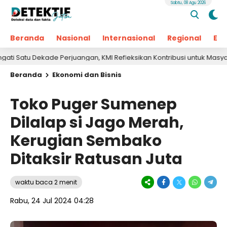
Sabtu, 08 Agu 2026
Beranda
Nasional
Internasional
Regional
Ek
Dekade Perjuangan, KMI Refleksikan Kontribusi untuk Masyarakat
Beranda
Ekonomi dan Bisnis
Toko Puger Sumenep
Dilalap si Jago Merah,
Kerugian Sembako
Ditaksir Ratusan Juta
waktu baca 2 menit
Rabu, 24 Jul 2024 04:28