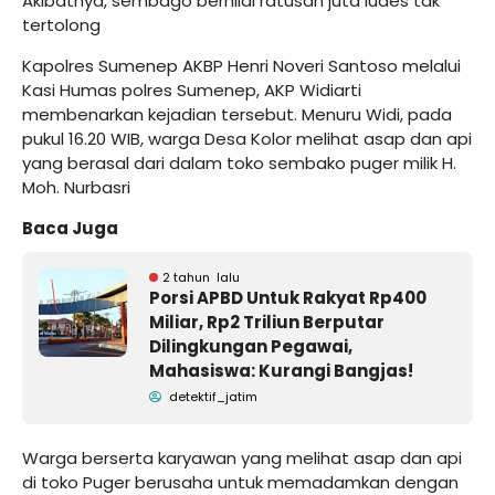
Akibatnya, sembago bernilai ratusan juta ludes tak
tertolong
Kapolres Sumenep AKBP Henri Noveri Santoso melalui
Kasi Humas polres Sumenep, AKP Widiarti
membenarkan kejadian tersebut. Menuru Widi, pada
pukul 16.20 WIB, warga Desa Kolor melihat asap dan api
yang berasal dari dalam toko sembako puger milik H.
Moh. Nurbasri
Baca Juga
2 tahun lalu
Porsi APBD Untuk Rakyat Rp400
Miliar, Rp2 Triliun Berputar
Dilingkungan Pegawai,
Mahasiswa: Kurangi Bangjas!
detektif_jatim
Warga berserta karyawan yang melihat asap dan api
di toko Puger berusaha untuk memadamkan dengan