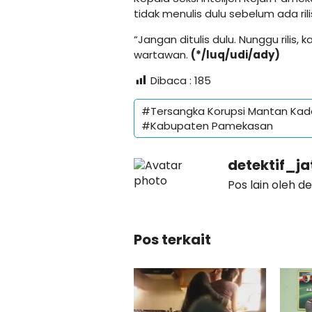
tidak menulis dulu sebelum ada rili
“Jangan ditulis dulu. Nunggu rilis,
wartawan.
(*/luq/udi/ady)
Dibaca :
185
#Tersangka Korupsi Mantan Kad
#Kabupaten Pamekasan
detektif_j
Pos lain oleh d
Pos terkait