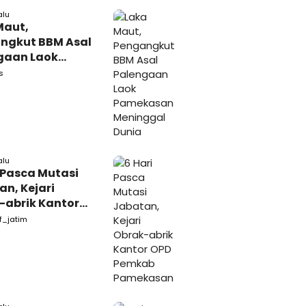
alu
Maut,
ngkut BBM Asal
gaan Laok
kasan
s
ggal Dunia
alu
 Pasca Mutasi
n, Kejari
-abrik Kantor
emkab
f_jatim
kasan