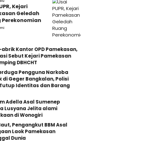
alu
UPR, Kejari
asan Geledah
 Perekonomian
mi
-abrik Kantor OPD Pamekasan,
asi Sebut Kejari Pamekasan
mping DBHCHT
Terduga Pengguna Narkoba
k di Geger Bangkalan, Polisi
Tutup Identitas dan Barang
Om Adella Asal Sumenep
 Lusyana Jelita alami
kaan di Wonogiri
aut, Pengangkut BBM Asal
gaan Laok Pamekasan
ggal Dunia