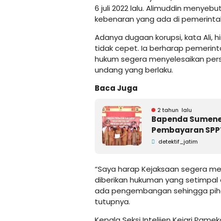
6 juli 2022 lalu. Alimuddin menye
kebenaran yang ada di pemerinta
Adanya dugaan korupsi, kata Ali
tidak cepet. Ia berharap pemeri
hukum segera menyelesaikan perso
undang yang berlaku.
Baca Juga
2 tahun lalu
Bapenda Sumenep 
Pembayaran SPPT
detektif_jatim
“Saya harap Kejaksaan segera me
diberikan hukuman yang setimpal 
ada pengembangan sehingga pihak
tutupnya.
Kepala Seksi Intelijen Kejari Pam