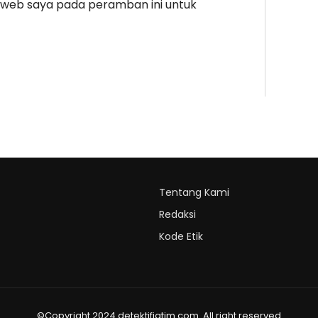
s web saya pada peramban ini untuk
Tentang Kami
Redaksi
Kode Etik
©Copyright 2024 detektifjatim.com. All right reserved