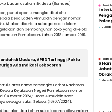
ko badan usaha milik desa (Bumdes).
1 hari l
Laka 
an, penetapan tersangka diketahui
Penga
epala Desa Laden Alimuddin dengan nomor:
Palen
u, Ali akan diperiksa sebagai saksi dalam
Pame
Jurnali
ngelolaan dan pembangunan toko yang dikelola
Menin
camatan Pamekasan, tahun 2018 sampai 2019.
1 hari l
ndah di Madura, APBD Tertinggi, Fakta
6 Hari
Curiga Ada Indikasi Kebocoran
Jabata
Obrak
OPD P
detekti
 tertulis atas nama tersangka Fathor Rachman
Pame
ri Kepala Kejaksaan Negeri Pamekasan nomor
gal 04 maret 2024,” ucap Alimuddin saat
a sebagai saksi, Selasa, (16/07/2024).
 berjalan tiga tahun sejak laporan dilayangkan