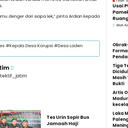
1 hari l
s.
Usai P
Pamek
 kamu denger dari siapa lek,” pinta Ardian kepada
Ruang
Moh Az
Obrak
es #Kepala Desa Korupsi #Desa Laden
Forma
Penda
Tiga 
atim
Dicidu
etektif_jatim
Masih 
Bukti
Artis 
Madura
kecela
Laka M
Tes Urin Sopir Bus
Palen
Jamaah Haji
Menin