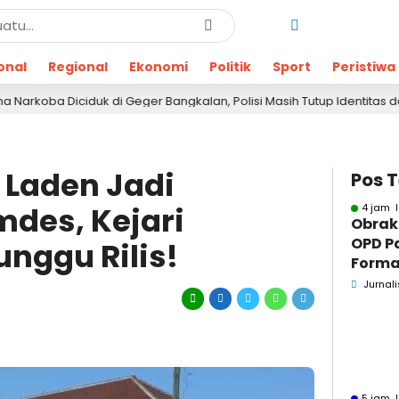
onal
Regional
Ekonomi
Politik
Sport
Peristiwa
k di Geger Bangkalan, Polisi Masih Tutup Identitas dan Barang Bukt
Laden Jadi
Pos 
des, Kejari
4 jam l
Obrak
OPD P
nggu Rilis!
Formaa
Pame
Jurnali
Pend
5 jam l