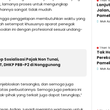
1 hari l
but, lamanya proses untuk mengungkap
Lanju
hannya sangat tidak mudah.
Jalan,
Pamek
, hingga penggelapan membutuhkan waktu yang
Berka
Moh Az
ntah setempat khususnya aparat penegak
Pemk
alan ini dengan profesional sesuai undang-
1 hari l
Tak H
Perek
Sosialisasi Pajak Non Tunai,
Pamek
, DHKP PBB-P2 di Nonggunong
Geled
Moh Az
Penga
Jasa
njebloskan tersangka, dan semoga juga
atas perbuatannya. Semoga juga perkara ini
-pihak yang terkait juga dapat terungkap,”
ekasan Ardian Junaidi meminta wartawan untuk