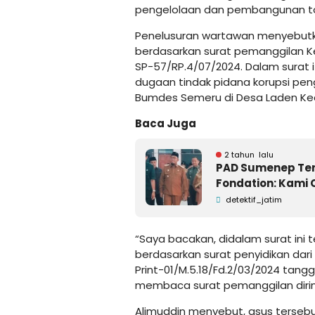
pengelolaan dan pembangunan to
Penelusuran wartawan menyebutk
berdasarkan surat pemanggilan K
SP-57/RP.4/07/2024. Dalam surat it
dugaan tindak pidana korupsi pe
Bumdes Semeru di Desa Laden Ke
Baca Juga
2 tahun lalu
PAD Sumenep Tere
Fondation: Kami 
detektif_jatim
“Saya bacakan, didalam surat ini
berdasarkan surat penyidikan da
Print-01/M.5.18/Fd.2/03/2024 tang
membaca surat pemanggilan diriny
Alimuddin menyebut, asus tersebut