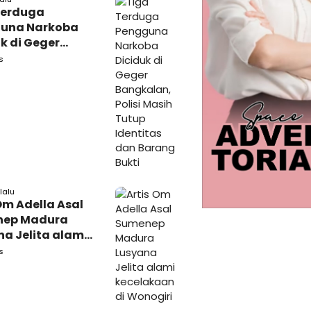
Terduga
una Narkoba
k di Geger
lan, Polisi
s
 Tutup Identitas
arang Bukti
lalu
Om Adella Asal
nep Madura
a Jelita alami
akaan di
s
iri