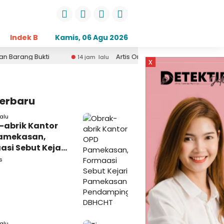
Indek Berita
Kamis, 06 Agu 2026
Opini
Daerah
Pemerintahan
Kri
i
Artis Om Adella Asal Sumenep Madura Lusyana J
14 jam lalu
x
Terbaru
alu
-abrik Kantor
amekasan,
si Sebut Kejari
kasan
s
amping DBHCHT
alu