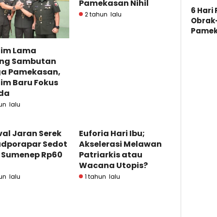
Pamekasan Nihil
6 Hari
2 tahun lalu
Obrak
Pamek
im Lama
ng Sambutan
a Pamekasan,
im Baru Fokus
ada
un lalu
val Jaran Serek
Euforia Hari Ibu;
udporapar Sedot
Akselerasi Melawan
 Sumenep Rp60
Patriarkis atau
Wacana Utopis?
un lalu
1 tahun lalu