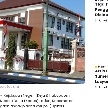
Tiga 
Pengg
Dicidu
Bangka
Jurnali
Masih
dan B
14 jam 
Artis 
Sume
Lusyan
kecel
an, (dok/ist).
Jurnali
Wonog
– Kejaksaan Negeri (Kejari) Kabupaten
epala Desa (Kades) Laden, Kecamatan
an tindak pidana korupsi (Tipikor)