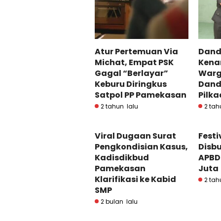
Atur Pertemuan Via
Dand
Michat, Empat PSK
Kena
Gagal “Berlayar”
Warg
Keburu Diringkus
Dand
Satpol PP Pamekasan
Pilk
2 tahun lalu
2 tah
Viral Dugaan Surat
Festi
Pengkondisian Kasus,
Disb
Kadisdikbud
APBD
Pamekasan
Juta
Klarifikasi ke Kabid
2 tah
SMP
2 bulan lalu