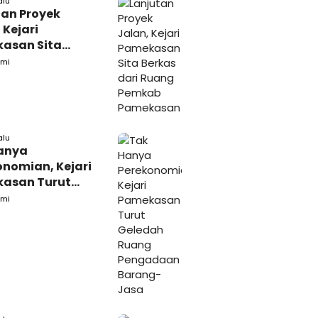
alu
tan Proyek
 Kejari
asan Sita
s dari Ruang
mi
ab Pamekasan
alu
anya
onomian, Kejari
asan Turut
ah Ruang
mi
daan Barang-