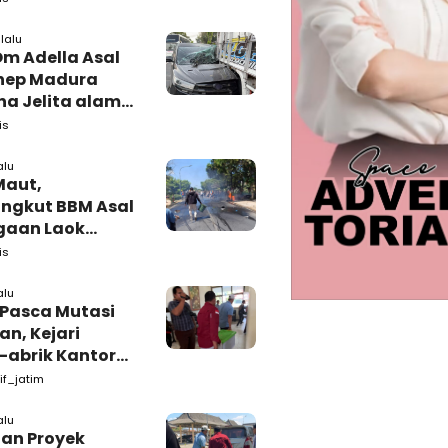
 Tutup Identitas
arang Bukti
lalu
Om Adella Asal
nep Madura
a Jelita alami
akaan di
is
iri
alu
Maut,
ngkut BBM Asal
gaan Laok
kasan
is
ggal Dunia
alu
 Pasca Mutasi
n, Kejari
-abrik Kantor
emkab
if_jatim
kasan
alu
tan Proyek