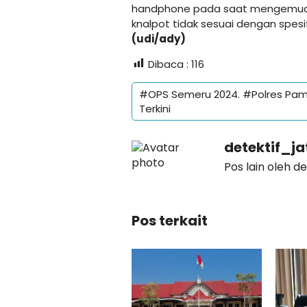
handphone pada saat mengemudi k
knalpot tidak sesuai dengan spesif
(udi/ady)
Dibaca :
116
#OPS Semeru 2024. #Polres Pam
Terkini
detektif_j
Pos lain oleh d
Pos terkait