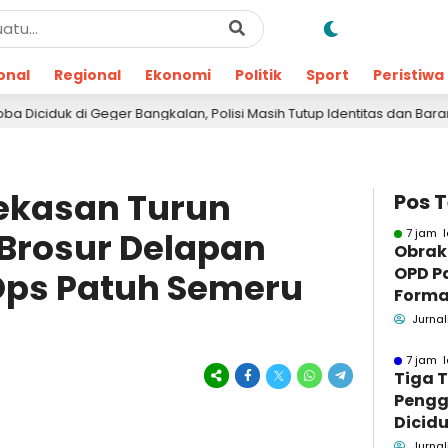
onal
Regional
Ekonomi
Politik
Sport
Peristiwa
er Bangkalan, Polisi Masih Tutup Identitas dan Barang Bukti
ekasan Turun
Pos 
Brosur Delapan
7 jam l
Obrak
OPD P
Ops Patuh Semeru
Formaa
Pame
Jurnal
Pend
7 jam l
Tiga 
Pengg
Dicidu
Bangka
Jurnal