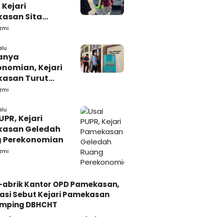
 Kejari
asan Sita
s dari Ruang
zmi
ab Pamekasan
alu
anya
onomian, Kejari
asan Turut
ah Ruang
zmi
daan Barang-
alu
UPR, Kejari
asan Geledah
 Perekonomian
zmi
-abrik Kantor OPD Pamekasan,
asi Sebut Kejari Pamekasan
mping DBHCHT