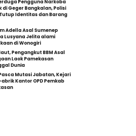
Terduga Pengguna Narkoba
k di Geger Bangkalan, Polisi
Tutup Identitas dan Barang
Om Adella Asal Sumenep
 Lusyana Jelita alami
kaan di Wonogiri
aut, Pengangkut BBM Asal
gaan Laok Pamekasan
ggal Dunia
 Pasca Mutasi Jabatan, Kejari
-abrik Kantor OPD Pemkab
asan