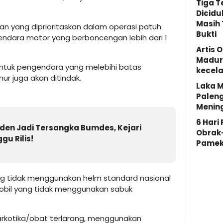
Tiga 
Dicidu
Masih 
an yang diprioritaskan dalam operasi patuh
Bukti
ndara motor yang berboncengan lebih dari 1
Artis 
Madura
ntuk pengendara yang melebihi batas
kecela
r juga akan ditindak.
Laka M
Palen
Menin
6 Hari
den Jadi Tersangka Bumdes, Kejari
Obrak
u Rilis!
Pamek
 tidak menggunakan helm standard nasional
obil yang tidak menggunakan sabuk
arkotika/obat terlarang, menggunakan