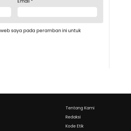
Email
*
s web saya pada peramban ini untuk
Tentang Kami
Redaksi
Kode Etik