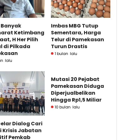
h Banyak
Imbas MBG Tutup
arat Ketimbang
Sementara, Harga
at, H Her Pilih
Telur di Pamekasan
l di Pilkada
Turun Drastis
kasan
1 bulan lalu
un lalu
Mutasi 20 Pejabat
Pamekasan Diduga
Diperjualbelikan
Hingga Rp1,5 Miliar
10 bulan lalu
elar Dialog Cari
i Krisis Jabatan
itif Pemkab