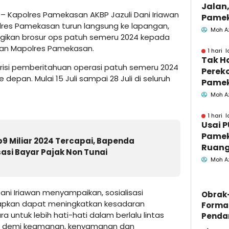
Jalan,
– Kapolres Pamekasan AKBP Jazuli Dani Iriawan
Pamek
res Pamekasan turun langsung ke lapangan,
Berka
Moh A
gikan brosur ops patuh semeru 2024 kepada
Pemk
pan Mapolres Pamekasan.
1 hari l
Tak H
erisi pemberitahuan operasi patuh semeru 2024
Perek
depan. Mulai 15 Juli sampai 28 Juli di seluruh
Pamek
Geled
Moh A
Penga
Jasa
1 hari l
Usai P
Pamek
p9 Miliar 2024 Tercapai, Bapenda
Ruang
asi Bayar Pajak Non Tunai
Moh A
ani Iriawan menyampaikan, sosialisasi
Obrak
rapkan dapat meningkatkan kesadaran
Forma
untuk lebih hati-hati dalam berlalu lintas
Penda
n demi keamanan, kenyamanan dan