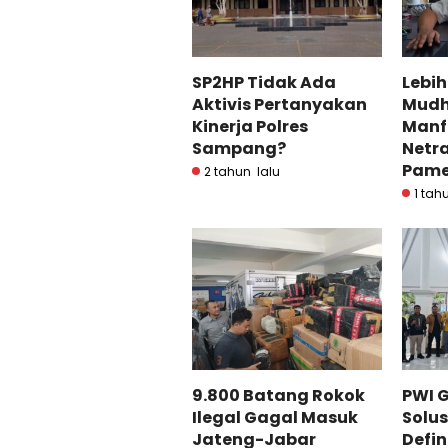
SP2HP Tidak Ada
Lebi
Aktivis Pertanyakan
Mudh
Kinerja Polres
Manfa
Sampang?
Netra
Pame
2 tahun lalu
1 tah
9.800 Batang Rokok
PWI G
Ilegal Gagal Masuk
Solus
Jateng-Jabar
Defin