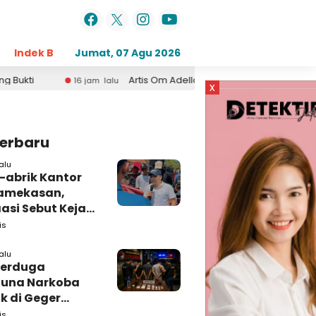
Indek Berita
Jumat, 07 Agu 2026
Opini
Daerah
Pemerintahan
Kri
Artis Om Adella Asal Sumenep Madura Lusyana Jelita ala
16 jam lalu
x
Terbaru
alu
-abrik Kantor
amekasan,
si Sebut Kejari
kasan
is
amping DBHCHT
alu
Terduga
una Narkoba
k di Geger
lan, Polisi
is