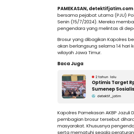
PAMEKASAN,
detektifjatim.com
bersama pejabat utama (PJU) Pol
Senin (15/7/2024). Mereka memba
pengendara yang melintas di de
Brosur yang dibagikan Kapolres b
akan berlangsung selama 14 hari ke 
wilayah Jawa Timur.
Baca Juga
2 tahun lalu
Optimis Target R
Sumenep Sosialis
detektif_jatim
Kapolres Pamekasan AKBP Jazuli D
pembagian brosur tersebut diha
masyarakat. Khususnya pengendara 
serta mematuhi segala peratura