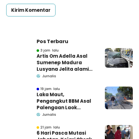
Pos Terbaru
3 jam lalu
Artis Om Adella Asal
Sumenep Madura
Lusyana Jelita alami
kecelakaan di Wonogiri
Jurnalis
19 jam lalu
Laka Maut,
Pengangkut BBM Asal
Palengaan Laok
Pamekasan Meninggal
Jurnalis
Dunia
21 jam lalu
6 Hari Pasca Mutasi