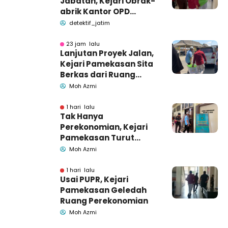
Jabatan, Kejari Obrak-
abrik Kantor OPD
Pemkab Pamekasan
detektif_jatim
23 jam lalu
Lanjutan Proyek Jalan,
Kejari Pamekasan Sita
Berkas dari Ruang
Pemkab Pamekasan
Moh Azmi
1 hari lalu
Tak Hanya
Perekonomian, Kejari
Pamekasan Turut
Geledah Ruang
Moh Azmi
Pengadaan Barang-
Jasa
1 hari lalu
Usai PUPR, Kejari
Pamekasan Geledah
Ruang Perekonomian
Moh Azmi