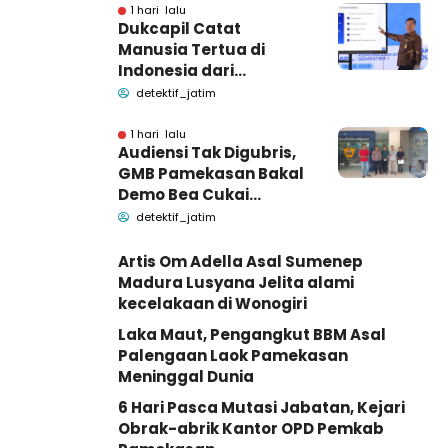
1 hari lalu
Dukcapil Catat
Manusia Tertua di
Indonesia dari
Bangkalan dan
detektif_jatim
Pamekasan Madura
1 hari lalu
Audiensi Tak Digubris,
GMB Pamekasan Bakal
Demo Bea Cukai
Madura
detektif_jatim
Artis Om Adella Asal Sumenep
Madura Lusyana Jelita alami
kecelakaan di Wonogiri
Laka Maut, Pengangkut BBM Asal
Palengaan Laok Pamekasan
Meninggal Dunia
6 Hari Pasca Mutasi Jabatan, Kejari
Obrak-abrik Kantor OPD Pemkab