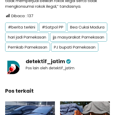
tidak memperjual belikan rokok ilegal serta tidak
mengkonsumsi rokok ilegal,” tandasnya.
Dibaca :
137
#berita terkini
#Satpol PP
Bea Cukai Madura
hari jadi Pamekasan
jjs masyarakat Pamekasan
Pemkab Pamekasan
PJ bupati Pamekasan
detektif_jatim
Pos lain oleh detektif_jatim
Pos terkait