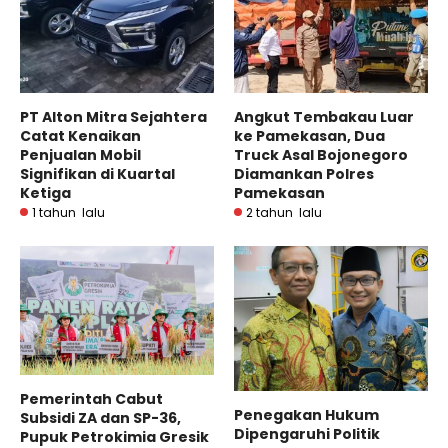
PT Alton Mitra Sejahtera
Angkut Tembakau Luar
Catat Kenaikan
ke Pamekasan, Dua
Penjualan Mobil
Truck Asal Bojonegoro
Signifikan di Kuartal
Diamankan Polres
Ketiga
Pamekasan
1 tahun lalu
2 tahun lalu
Pemerintah Cabut
Penegakan Hukum
Subsidi ZA dan SP-36,
Dipengaruhi Politik
Pupuk Petrokimia Gresik