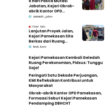
6 Hari Pasca Mutasi
Jabatan, Kejari Obrak-
abrik Kantor OPD
Pemkab Pamekasan
detektif_jatim
1 hari lalu
Lanjutan Proyek Jalan,
Kejari Pamekasan Sita
Berkas dari Ruang
Pemkab Pamekasan
Moh Azmi
Kejari Pamekasan Kembali Geledah
Ruang Perekonomian, Pidsus: Tunggu
Saja!
Peringati Satu Dekade Perjuangan,
KMI Refleksikan Kontribusi untuk
Masyarakat
Obrak-abrik Kantor OPD Pamekasan,
Formaasi Sebut Kejari Pamekasan
Pendamping DBHCHT