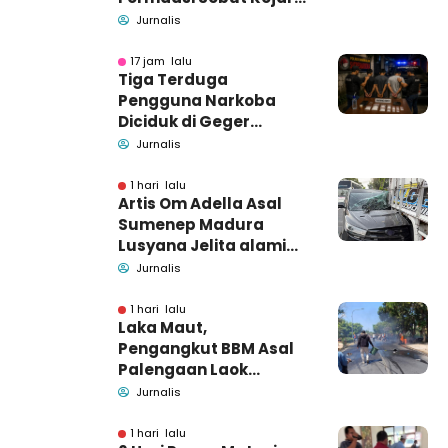
Pamekasan
Jurnalis
Pendamping DBHCHT
17 jam lalu
Tiga Terduga
Pengguna Narkoba
Diciduk di Geger
Bangkalan, Polisi Masih
Jurnalis
Tutup Identitas dan
Barang Bukti
1 hari lalu
Artis Om Adella Asal
Sumenep Madura
Lusyana Jelita alami
kecelakaan di Wonogiri
Jurnalis
1 hari lalu
Laka Maut,
Pengangkut BBM Asal
Palengaan Laok
Pamekasan Meninggal
Jurnalis
Dunia
1 hari lalu