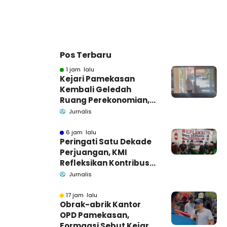
Pos Terbaru
1 jam lalu
Kejari Pamekasan
Kembali Geledah
Ruang Perekonomian,
Pidsus: Tunggu Saja!
Jurnalis
6 jam lalu
Peringati Satu Dekade
Perjuangan, KMI
Refleksikan Kontribusi
untuk Masyarakat
Jurnalis
17 jam lalu
Obrak-abrik Kantor
OPD Pamekasan,
Formaasi Sebut Kejari