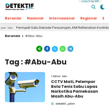
Jumat, 07 Agu 2026
Beranda
Nasional
Internasional
Regional
Ek
Peringati Satu Dekade Perjuangan, KMI Refleksikan Kontribusi 
lalu
Beranda
#Abu-Abu
Tag : #Abu-Abu
1 tahun lalu
CCTV Mati, Pelempar
Bola Tenis Sabu Lapas
Narkotika Pamekasan
Masih Abu-Abu
detektif_jatim