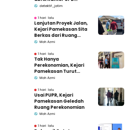
Pemkab Pamekasan
detektif_jatim
1 hari lalu
Lanjutan Proyek Jalan,
Kejari Pamekasan Sita
Berkas dari Ruang
Pemkab Pamekasan
Moh Azmi
1 hari lalu
Tak Hanya
Perekonomian, Kejari
Pamekasan Turut
Geledah Ruang
Moh Azmi
Pengadaan Barang-
Jasa
1 hari lalu
Usai PUPR, Kejari
Pamekasan Geledah
Ruang Perekonomian
Moh Azmi
1 hari lalu