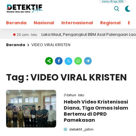
Kamis, 06 Agu 2026
Beranda
Nasional
Internasional
Regional
Ek
Laka Maut, Pengangkut BBM Asal Palengaan Laok P
20 jam lalu
Beranda
VIDEO VIRAL KRISTEN
Tag : VIDEO VIRAL KRISTEN
3 tahun lalu
Heboh Video Kristenisasi
Diana, Tiga Ormas Islam
Bertemu di DPRD
Pamekasan
detektif_jatim