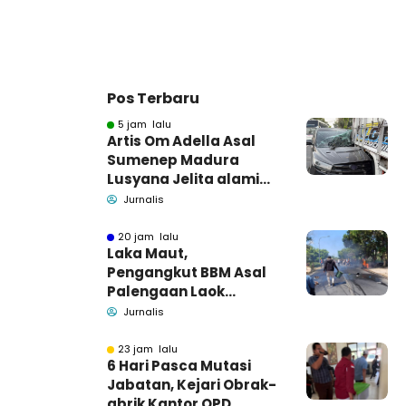
Pos Terbaru
5 jam lalu
Artis Om Adella Asal
Sumenep Madura
Lusyana Jelita alami
kecelakaan di Wonogiri
Jurnalis
20 jam lalu
Laka Maut,
Pengangkut BBM Asal
Palengaan Laok
Pamekasan Meninggal
Jurnalis
Dunia
23 jam lalu
6 Hari Pasca Mutasi
Jabatan, Kejari Obrak-
abrik Kantor OPD