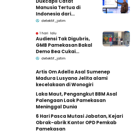
Dukcapil Catat
Manusia Tertua di
Indonesia dari
Bangkalan dan
detektif_jatim
Pamekasan Madura
1 hari lalu
Audiensi Tak Digubris,
GMB Pamekasan Bakal
Demo Bea Cukai
Madura
detektif_jatim
Artis Om Adella Asal Sumenep
Madura Lusyana Jelita alami
kecelakaan di Wonogiri
Laka Maut, Pengangkut BBM Asal
Palengaan Laok Pamekasan
Meninggal Dunia
6 Hari Pasca Mutasi Jabatan, Kejari
Obrak-abrik Kantor OPD Pemkab
Pamekasan