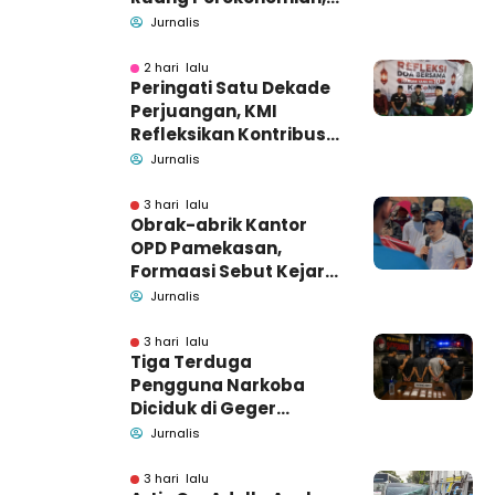
Pidsus: Tunggu Saja!
Jurnalis
2 hari lalu
Peringati Satu Dekade
Perjuangan, KMI
Refleksikan Kontribusi
untuk Masyarakat
Jurnalis
3 hari lalu
Obrak-abrik Kantor
OPD Pamekasan,
Formaasi Sebut Kejari
Pamekasan
Jurnalis
Pendamping DBHCHT
3 hari lalu
Tiga Terduga
Pengguna Narkoba
Diciduk di Geger
Bangkalan, Polisi Masih
Jurnalis
Tutup Identitas dan
Barang Bukti
3 hari lalu