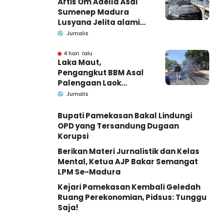
Artis Om Adella Asal
Sumenep Madura
Lusyana Jelita alami
kecelakaan di Wonogiri
Jurnalis
4 hari lalu
Laka Maut,
Pengangkut BBM Asal
Palengaan Laok
Pamekasan Meninggal
Jurnalis
Dunia
Bupati Pamekasan Bakal Lindungi
OPD yang Tersandung Dugaan
Korupsi
Berikan Materi Jurnalistik dan Kelas
Mental, Ketua AJP Bakar Semangat
LPM Se-Madura
Kejari Pamekasan Kembali Geledah
Ruang Perekonomian, Pidsus: Tunggu
Saja!