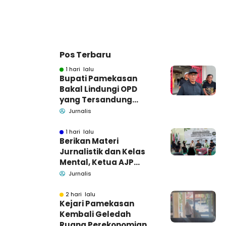
Pos Terbaru
1 hari lalu
Bupati Pamekasan
Bakal Lindungi OPD
yang Tersandung
Dugaan Korupsi
Jurnalis
1 hari lalu
Berikan Materi
Jurnalistik dan Kelas
Mental, Ketua AJP
Bakar Semangat LPM
Jurnalis
Se-Madura
2 hari lalu
Kejari Pamekasan
Kembali Geledah
Ruang Perekonomian,