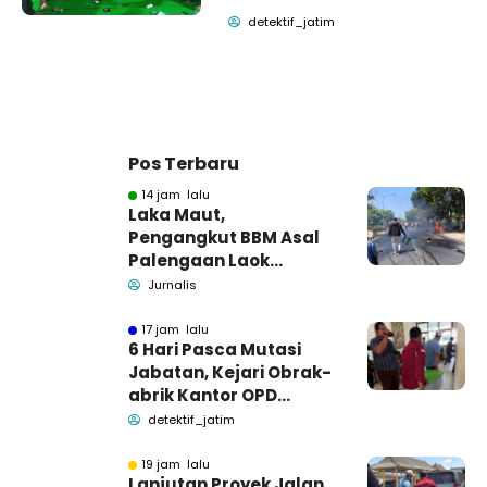
detektif_jatim
Pos Terbaru
14 jam lalu
Laka Maut,
Pengangkut BBM Asal
Palengaan Laok
Pamekasan Meninggal
Jurnalis
Dunia
17 jam lalu
6 Hari Pasca Mutasi
Jabatan, Kejari Obrak-
abrik Kantor OPD
Pemkab Pamekasan
detektif_jatim
19 jam lalu
Lanjutan Proyek Jalan,