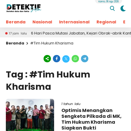
Kamis, 06 Agu 2026
Beranda
Nasional
Internasional
Regional
Ek
6 Hari Pasca Mutasi Jabatan, Kejari Obrak-abrik Kant
17 jam lalu
Beranda
#Tim Hukum Kharisma
Tag : #Tim Hukum
Kharisma
1 tahun lalu
Optimis Menangkan
Sengketa Pilkada di MK,
Tim Hukum Kharisma
Siapkan Bukti