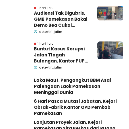
Pamekasan Madura
1 hari lalu
Audiensi Tak Digubris,
GMB Pamekasan Bakal
Demo Bea Cukai
Madura
detektif_jatim
1 hari lalu
Buntut Kasus Korupsi
Jalan Tlagah
Bulangan, Kantor PUPR
di Geledah Kejari
detektif_jatim
Pamekasan
Laka Maut, Pengangkut BBM Asal
Palengaan Laok Pamekasan
Meninggal Dunia
6 Hari Pasca Mutasi Jabatan, Kejari
Obrak-abrik Kantor OPD Pemkab
Pamekasan
Lanjutan Proyek Jalan, Kejari
Pamekasan Sita Berkas dari Ruang