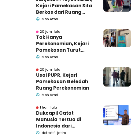
Kejari Pamekasan Sita
Berkas dari Ruang
Pemkab Pamekasan
Moh Azmi
20 jam lalu
Tak Hanya
Perekonomian, Kejari
Pamekasan Turut
Geledah Ruang
Moh Azmi
Pengadaan Barang-
Jasa
20 jam lalu
Usai PUPR, Kejari
Pamekasan Geledah
Ruang Perekonomian
Moh Azmi
1 hari lalu
Dukcapil Catat
Manusia Tertua di
Indonesia dari
Bangkalan dan
detektif_jatim