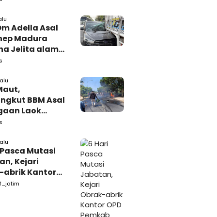
 Tutup Identitas
arang Bukti
alu
Om Adella Asal
nep Madura
a Jelita alami
akaan di
s
iri
lalu
Maut,
ngkut BBM Asal
gaan Laok
kasan
s
ggal Dunia
lalu
 Pasca Mutasi
n, Kejari
-abrik Kantor
emkab
f_jatim
kasan