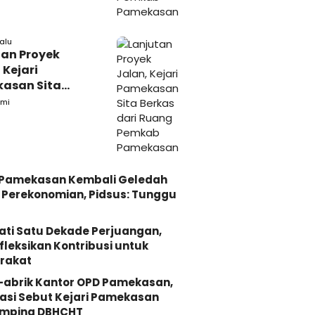
lalu
tan Proyek
 Kejari
asan Sita
s dari Ruang
mi
ab Pamekasan
i Pamekasan Kembali Geledah
Perekonomian, Pidsus: Tunggu
ati Satu Dekade Perjuangan,
fleksikan Kontribusi untuk
rakat
-abrik Kantor OPD Pamekasan,
asi Sebut Kejari Pamekasan
mping DBHCHT