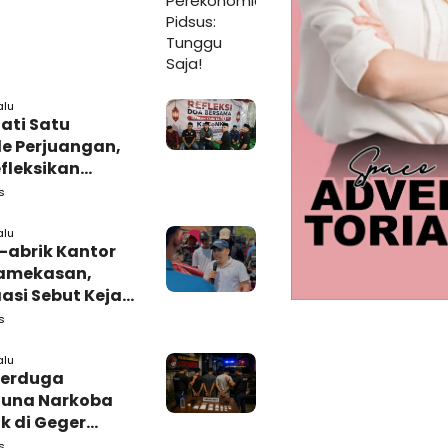
alu
ati Satu
e Perjuangan,
fleksikan
busi untuk
s
rakat
alu
-abrik Kantor
amekasan,
si Sebut Kejari
kasan
s
amping DBHCHT
alu
Terduga
una Narkoba
k di Geger
lan, Polisi
s