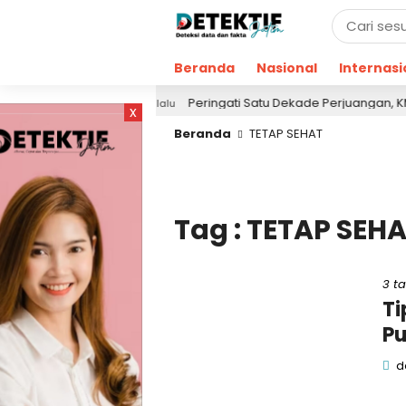
Beranda
Nasional
Internasi
aja!
Peringati Satu Dekade Perjuangan, KMI Reflek
1 hari lalu
x
Beranda
TETAP SEHAT
Tag : TETAP SEH
3 t
Ti
P
de