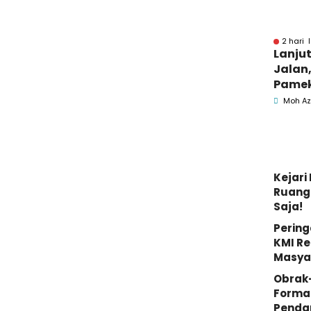
2 hari 
Lanju
Jalan,
Pamek
Berka
Moh Az
Pemk
Kejar
Ruang 
Saja!
Pering
KMI Re
Masya
Obrak
Forma
Penda