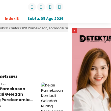
Indek Berita
Sabtu, 08 Agu 2026
Opini
Daerah
Pemerintahan
Kri
antor OPD Pamekasan, Formaasi Sebut Kejari Pamekasan Pendampi
x
Terbaru
 lalu
i Pamekasan
li Geledah
 Perekonomian,
: Tunggu Saja!
s