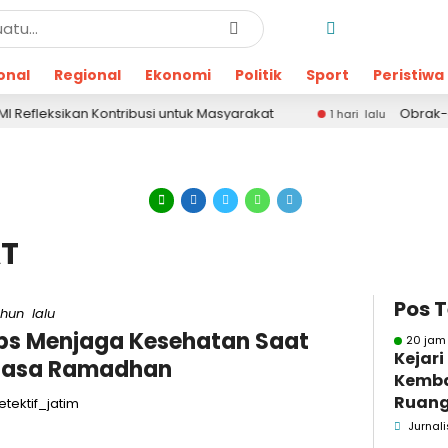
onal
Regional
Ekonomi
Politik
Sport
Peristiwa
sikan Kontribusi untuk Masyarakat
Obrak-abrik K
1 hari lalu
AT
Pos 
ahun lalu
ps Menjaga Kesehatan Saat
20 jam
Kejar
uasa Ramadhan
Kemba
Ruang
tektif_jatim
Pidsus
Jurnali