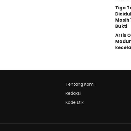
Tiga 
Dicidu
Masih 
Bukti
Artis 
Madura
kecela
Tentang Kami
Redaksi
Kode Etik