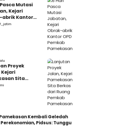
 Pasca Mutasi
n, Kejari
-abrik Kantor
emkab
f_jatim
kasan
lalu
tan Proyek
 Kejari
asan Sita
s dari Ruang
mi
ab Pamekasan
i Pamekasan Kembali Geledah
Perekonomian, Pidsus: Tunggu