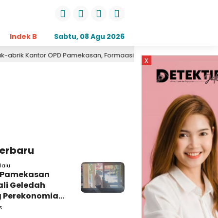
Indek Berita
Sabtu, 08 Agu 2026
Opini
Daerah
Pemerintahan
Kri
Kantor OPD Pamekasan, Formaasi Sebut Kejari Pamekasan Pendamp
x
Terbaru
lalu
i Pamekasan
li Geledah
 Perekonomian,
: Tunggu Saja!
s