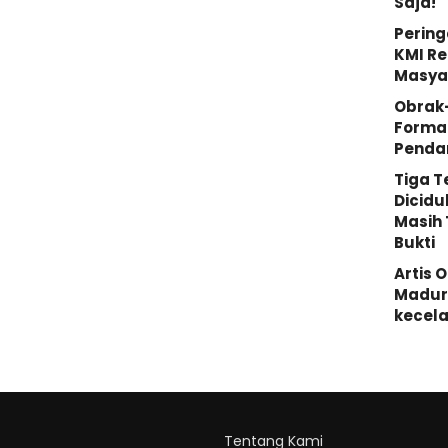
Saja!
Pering
KMI Re
Masya
Obrak
Forma
Penda
Tiga 
Dicidu
Masih 
Bukti
Artis 
Madura
kecela
Tentang Kami