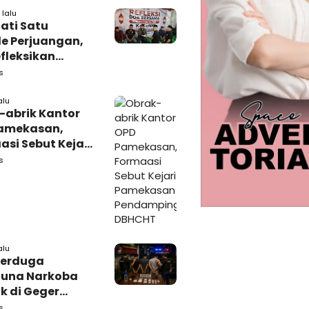
lalu
ati Satu
e Perjuangan,
fleksikan
busi untuk
s
rakat
alu
-abrik Kantor
amekasan,
si Sebut Kejari
kasan
s
amping DBHCHT
alu
Terduga
una Narkoba
k di Geger
lan, Polisi
s