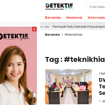
Beranda
Nasional
Internasi
aja!
Peringati Satu Dekade Perjuangan, KMI Refl
23 jam lalu
x
Beranda
#teknikhias
Tag : #teknikhi
1 ta
DW
Te
Se
de