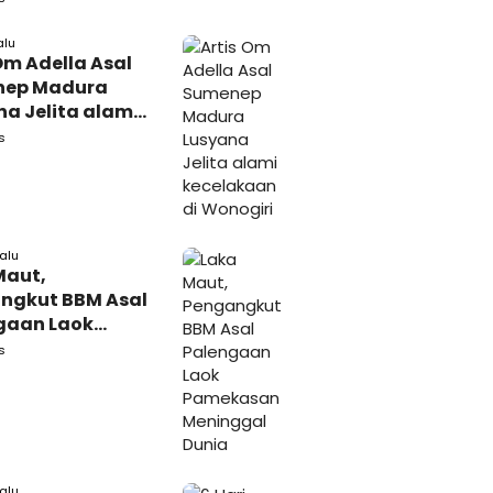
 Tutup Identitas
arang Bukti
alu
Om Adella Asal
nep Madura
a Jelita alami
akaan di
s
iri
lalu
Maut,
ngkut BBM Asal
gaan Laok
kasan
s
ggal Dunia
lalu