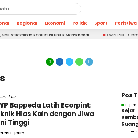
onal
Regional
Ekonomi
Politik
Sport
Peristiwa
eksikan Kontribusi untuk Masyarakat
Obrak-abrik 
1 hari lalu
as
Pos 
hun lalu
P Bappeda Latih Ecorpint:
19 jam 
Kejar
knik Hias Kain dengan Jiwa
Kemba
ni Tinggi
Ruang
Pidsus
Jurnali
tektif_jatim