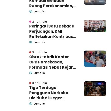
Kembali Geledah
Ruang Perekonomian,
Pidsus: Tunggu Saja!
Jurnalis
2 hari lalu
Peringati Satu Dekade
Perjuangan, KMI
Refleksikan Kontribusi
untuk Masyarakat
Jurnalis
3 hari lalu
Obrak-abrik Kantor
OPD Pamekasan,
Formaasi Sebut Kejari
Pamekasan
Jurnalis
Pendamping DBHCHT
3 hari lalu
Tiga Terduga
Pengguna Narkoba
Diciduk di Geger
Bangkalan, Polisi Masih
Jurnalis
Tutup Identitas dan