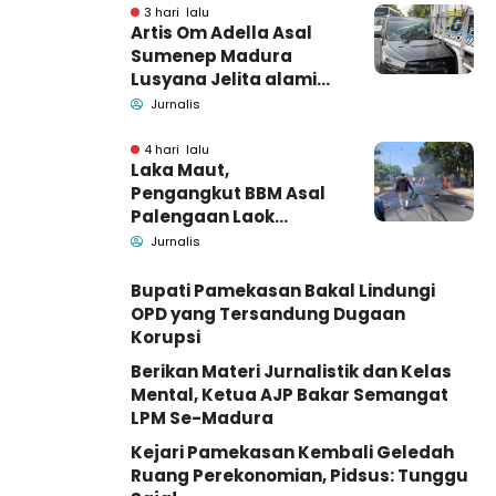
Barang Bukti
3 hari lalu
Artis Om Adella Asal
Sumenep Madura
Lusyana Jelita alami
kecelakaan di Wonogiri
Jurnalis
4 hari lalu
Laka Maut,
Pengangkut BBM Asal
Palengaan Laok
Pamekasan Meninggal
Jurnalis
Dunia
Bupati Pamekasan Bakal Lindungi
OPD yang Tersandung Dugaan
Korupsi
Berikan Materi Jurnalistik dan Kelas
Mental, Ketua AJP Bakar Semangat
LPM Se-Madura
Kejari Pamekasan Kembali Geledah
Ruang Perekonomian, Pidsus: Tunggu