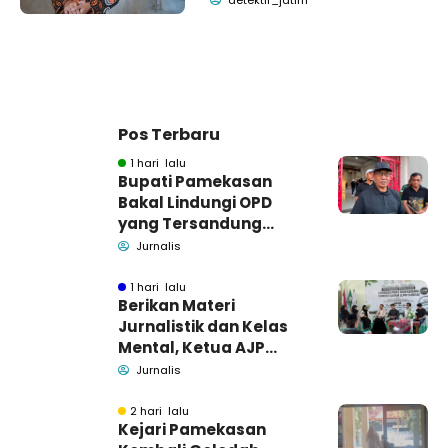
detektif_jatim
Pos Terbaru
1 hari lalu
Bupati Pamekasan
Bakal Lindungi OPD
yang Tersandung
Dugaan Korupsi
Jurnalis
1 hari lalu
Berikan Materi
Jurnalistik dan Kelas
Mental, Ketua AJP
Bakar Semangat LPM
Jurnalis
Se-Madura
2 hari lalu
Kejari Pamekasan