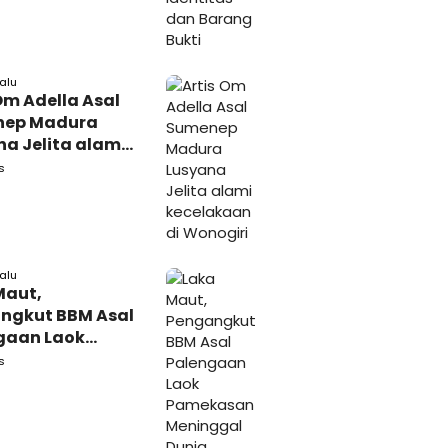
lalu
Om Adella Asal
nep Madura
a Jelita alami
akaan di
s
iri
lalu
Maut,
ngkut BBM Asal
gaan Laok
kasan
s
ggal Dunia