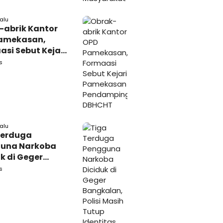
lalu
-abrik Kantor
amekasan,
si Sebut Kejari
kasan
s
amping DBHCHT
lalu
Terduga
una Narkoba
k di Geger
lan, Polisi
s
 Tutup Identitas
arang Bukti