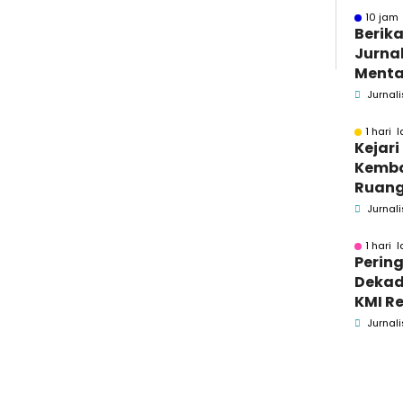
10 jam 
Berika
Jurnal
Menta
Bakar
Jurnali
Se-M
1 hari l
Kejar
Kemba
Ruang
Pidsus
Jurnali
1 hari l
Pering
Dekad
KMI Re
Kontri
Jurnali
Masya