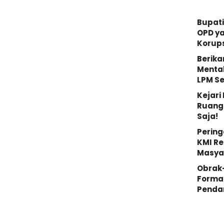
Bupati
OPD y
Korups
Berika
Mental
LPM S
Kejar
Ruang 
Saja!
Pering
KMI Re
Masya
Obrak
Forma
Penda