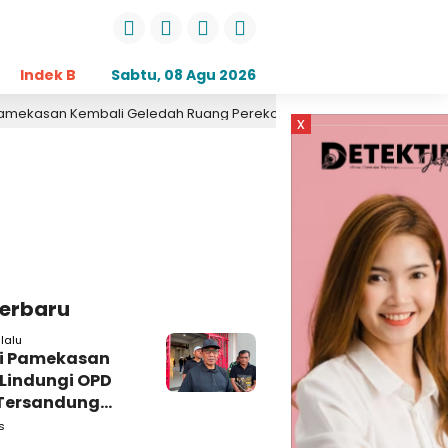
Indek Berita
Sabtu, 08 Agu 2026
Opini
Daerah
Pemerintahan
Kri
n Kembali Geledah Ruang Perekonomian, Pidsus: Tunggu Saja!
x
Terbaru
lalu
i Pamekasan
 Lindungi OPD
Tersandung
n Korupsi
s