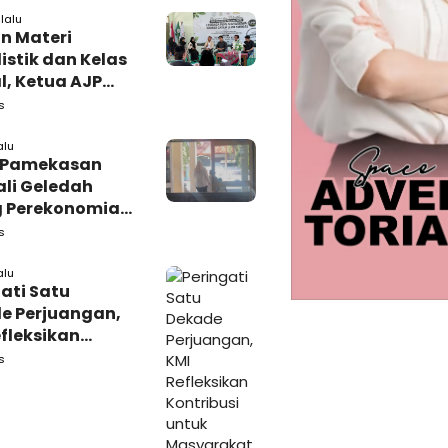
lalu
n Materi
istik dan Kelas
l, Ketua AJP
 Semangat LPM
s
adura
alu
i Pamekasan
li Geledah
 Perekonomian,
: Tunggu Saja!
s
alu
ati Satu
e Perjuangan,
fleksikan
busi untuk
s
rakat