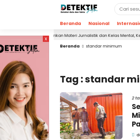
Beranda
Nasional
Internasi
Berikan Materi Jurnalistik dan Kelas Mental, Ketua A
10 jam lalu
x
Beranda
standar minimum
Tag : standar 
2 t
Se
Mi
Pa
de