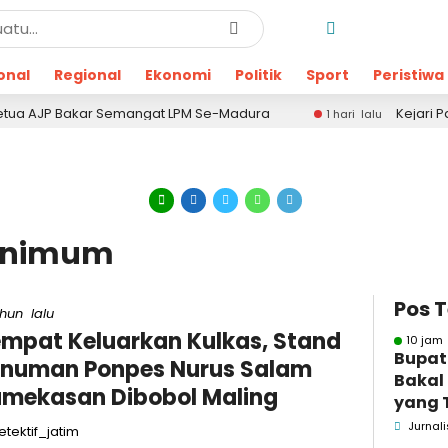
onal
Regional
Ekonomi
Politik
Sport
Peristiwa
JP Bakar Semangat LPM Se-Madura
Kejari Pamekasa
1 hari lalu
minimum
Pos 
ahun lalu
mpat Keluarkan Kulkas, Stand
10 jam 
Bupat
numan Ponpes Nurus Salam
Bakal
mekasan Dibobol Maling
yang 
Dugaa
Jurnali
tektif_jatim