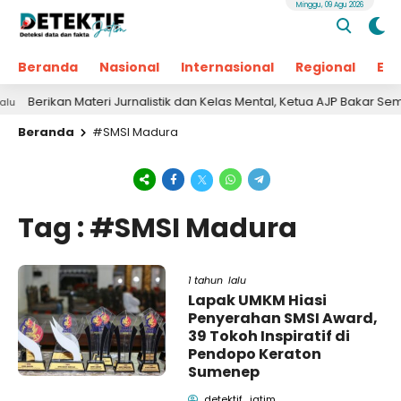
Minggu, 09 Agu 2026
Beranda
Nasional
Internasional
Regional
Ek
Berikan Materi Jurnalistik dan Kelas Mental, Ketua AJP Bakar Sema
Beranda
#SMSI Madura
Tag : #SMSI Madura
1 tahun lalu
Lapak UMKM Hiasi
Penyerahan SMSI Award,
39 Tokoh Inspiratif di
Pendopo Keraton
Sumenep
detektif_jatim