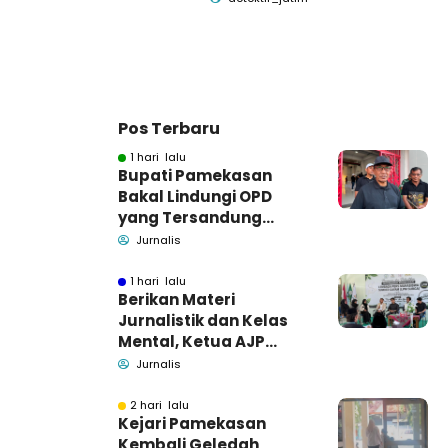
Pos Terbaru
1 hari lalu
Bupati Pamekasan
Bakal Lindungi OPD
yang Tersandung
Dugaan Korupsi
Jurnalis
1 hari lalu
Berikan Materi
Jurnalistik dan Kelas
Mental, Ketua AJP
Bakar Semangat LPM
Jurnalis
Se-Madura
2 hari lalu
Kejari Pamekasan
Kembali Geledah