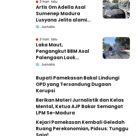
Barang Bukti
3 hari lalu
Artis Om Adella Asal
Sumenep Madura
Lusyana Jelita alami
kecelakaan di Wonogiri
Jurnalis
3 hari lalu
Laka Maut,
Pengangkut BBM Asal
Palengaan Laok
Pamekasan Meninggal
Jurnalis
Dunia
Bupati Pamekasan Bakal Lindungi
OPD yang Tersandung Dugaan
Korupsi
Berikan Materi Jurnalistik dan Kelas
Mental, Ketua AJP Bakar Semangat
LPM Se-Madura
Kejari Pamekasan Kembali Geledah
Ruang Perekonomian, Pidsus: Tunggu
Saja!