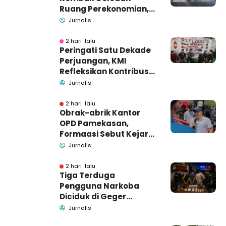
Ruang Perekonomian,
Pidsus: Tunggu Saja!
Jurnalis
2 hari lalu
Peringati Satu Dekade
Perjuangan, KMI
Refleksikan Kontribusi
untuk Masyarakat
Jurnalis
2 hari lalu
Obrak-abrik Kantor
OPD Pamekasan,
Formaasi Sebut Kejari
Pamekasan
Jurnalis
Pendamping DBHCHT
2 hari lalu
Tiga Terduga
Pengguna Narkoba
Diciduk di Geger
Bangkalan, Polisi Masih
Jurnalis
Tutup Identitas dan