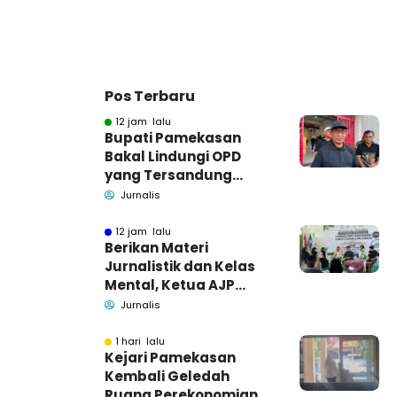
Pos Terbaru
12 jam lalu
Bupati Pamekasan
Bakal Lindungi OPD
yang Tersandung
Dugaan Korupsi
Jurnalis
12 jam lalu
Berikan Materi
Jurnalistik dan Kelas
Mental, Ketua AJP
Bakar Semangat LPM
Jurnalis
Se-Madura
1 hari lalu
Kejari Pamekasan
Kembali Geledah
Ruang Perekonomian,