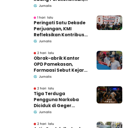
Pidsus: Tunggu Saja!
Jurnalis
1 hari lalu
Peringati Satu Dekade
Perjuangan, KMI
Refleksikan Kontribusi
untuk Masyarakat
Jurnalis
2 hari lalu
Obrak-abrik Kantor
OPD Pamekasan,
Formaasi Sebut Kejari
Pamekasan
Jurnalis
Pendamping DBHCHT
2 hari lalu
Tiga Terduga
Pengguna Narkoba
Diciduk di Geger
Bangkalan, Polisi Masih
Jurnalis
Tutup Identitas dan
Barang Bukti
2 hari lalu