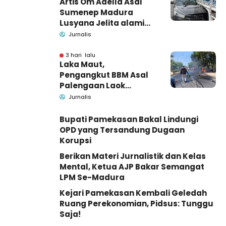
Artis Om Adella Asal
Sumenep Madura
Lusyana Jelita alami
kecelakaan di Wonogiri
Jurnalis
3 hari lalu
Laka Maut,
Pengangkut BBM Asal
Palengaan Laok
Pamekasan Meninggal
Jurnalis
Dunia
Bupati Pamekasan Bakal Lindungi
OPD yang Tersandung Dugaan
Korupsi
Berikan Materi Jurnalistik dan Kelas
Mental, Ketua AJP Bakar Semangat
LPM Se-Madura
Kejari Pamekasan Kembali Geledah
Ruang Perekonomian, Pidsus: Tunggu
Saja!