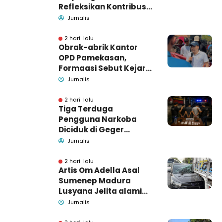
Refleksikan Kontribusi
untuk Masyarakat
Jurnalis
2 hari lalu
Obrak-abrik Kantor
OPD Pamekasan,
Formaasi Sebut Kejari
Pamekasan
Jurnalis
Pendamping DBHCHT
2 hari lalu
Tiga Terduga
Pengguna Narkoba
Diciduk di Geger
Bangkalan, Polisi Masih
Jurnalis
Tutup Identitas dan
Barang Bukti
2 hari lalu
Artis Om Adella Asal
Sumenep Madura
Lusyana Jelita alami
kecelakaan di Wonogiri
Jurnalis