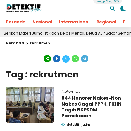
Minggu, 09 Agu 2026
Beranda
Nasional
Internasional
Regional
Ek
ikan Materi Jurnalistik dan Kelas Mental, Ketua AJP Bakar Semangat
Beranda
rekrutmen
Tag : rekrutmen
1 tahun lalu
844 Honorer Nakes-Non
Nakes Gagal PPPK, FKHN
Tagih BKPSDM
Pamekasan
detektif_jatim