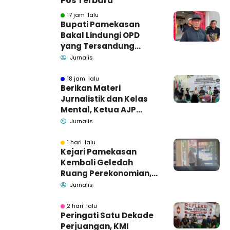
Pos Terbaru
17 jam lalu
Bupati Pamekasan
Bakal Lindungi OPD
yang Tersandung
Dugaan Korupsi
Jurnalis
18 jam lalu
Berikan Materi
Jurnalistik dan Kelas
Mental, Ketua AJP
Bakar Semangat LPM
Jurnalis
Se-Madura
1 hari lalu
Kejari Pamekasan
Kembali Geledah
Ruang Perekonomian,
Pidsus: Tunggu Saja!
Jurnalis
2 hari lalu
Peringati Satu Dekade
Perjuangan, KMI