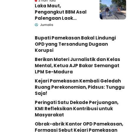
3 hari lalu
Laka Maut,
Pengangkut BBM Asal
Palengaan Laok
Pamekasan Meninggal
Jurnalis
Dunia
Bupati Pamekasan Bakal Lindungi
OPD yang Tersandung Dugaan
Korupsi
Berikan Materi Jurnalistik dan Kelas
Mental, Ketua AJP Bakar Semangat
LPM Se-Madura
Kejari Pamekasan Kembali Geledah
Ruang Perekonomian, Pidsus: Tunggu
Saja!
Peringati Satu Dekade Perjuangan,
KMI Refleksikan Kontribusi untuk
Masyarakat
Obrak-abrik Kantor OPD Pamekasan,
Formaasi Sebut Kejari Pamekasan