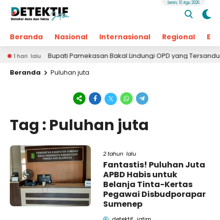
Senin, 10 Agu 2026
Beranda
Nasional
Internasional
Regional
Ek
Bupati Pamekasan Bakal Lindungi OPD yang Tersandung D
1 hari lalu
Beranda
Puluhan juta
Tag : Puluhan juta
2 tahun lalu
Fantastis! Puluhan Juta
APBD Habis untuk
Belanja Tinta-Kertas
Pegawai Disbudporapar
Sumenep
detektif_jatim