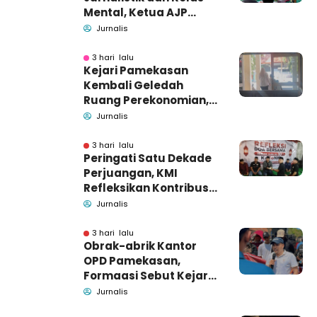
Mental, Ketua AJP
Bakar Semangat LPM
Jurnalis
Se-Madura
3 hari lalu
Kejari Pamekasan
Kembali Geledah
Ruang Perekonomian,
Pidsus: Tunggu Saja!
Jurnalis
3 hari lalu
Peringati Satu Dekade
Perjuangan, KMI
Refleksikan Kontribusi
untuk Masyarakat
Jurnalis
3 hari lalu
Obrak-abrik Kantor
OPD Pamekasan,
Formaasi Sebut Kejari
Pamekasan
Jurnalis
Pendamping DBHCHT