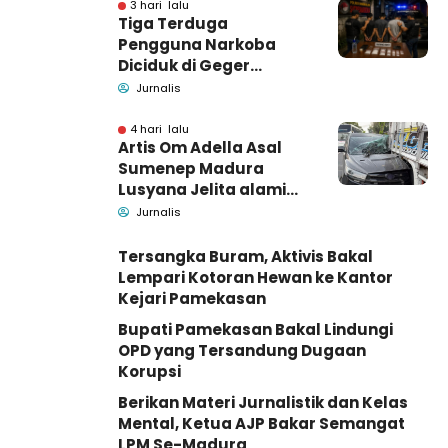
3 hari lalu
Tiga Terduga
Pengguna Narkoba
Diciduk di Geger
Bangkalan, Polisi Masih
Jurnalis
Tutup Identitas dan
Barang Bukti
4 hari lalu
Artis Om Adella Asal
Sumenep Madura
Lusyana Jelita alami
kecelakaan di Wonogiri
Jurnalis
Tersangka Buram, Aktivis Bakal
Lempari Kotoran Hewan ke Kantor
Kejari Pamekasan
Bupati Pamekasan Bakal Lindungi
OPD yang Tersandung Dugaan
Korupsi
Berikan Materi Jurnalistik dan Kelas
Mental, Ketua AJP Bakar Semangat
LPM Se-Madura