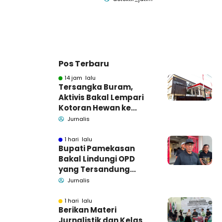
Pos Terbaru
14 jam lalu
Tersangka Buram,
Aktivis Bakal Lempari
Kotoran Hewan ke
Kantor Kejari
Jurnalis
Pamekasan
1 hari lalu
Bupati Pamekasan
Bakal Lindungi OPD
yang Tersandung
Dugaan Korupsi
Jurnalis
1 hari lalu
Berikan Materi
Jurnalistik dan Kelas