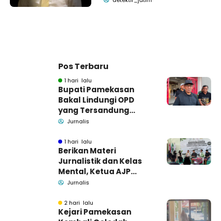
detektif_jatim
Pos Terbaru
1 hari lalu
Bupati Pamekasan
Bakal Lindungi OPD
yang Tersandung
Dugaan Korupsi
Jurnalis
1 hari lalu
Berikan Materi
Jurnalistik dan Kelas
Mental, Ketua AJP
Bakar Semangat LPM
Jurnalis
Se-Madura
2 hari lalu
Kejari Pamekasan