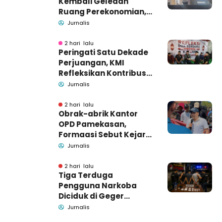
Kembali Geledah
Ruang Perekonomian,
Pidsus: Tunggu Saja!
Jurnalis
2 hari lalu
Peringati Satu Dekade
Perjuangan, KMI
Refleksikan Kontribusi
untuk Masyarakat
Jurnalis
2 hari lalu
Obrak-abrik Kantor
OPD Pamekasan,
Formaasi Sebut Kejari
Pamekasan
Jurnalis
Pendamping DBHCHT
2 hari lalu
Tiga Terduga
Pengguna Narkoba
Diciduk di Geger
Bangkalan, Polisi Masih
Jurnalis
Tutup Identitas dan