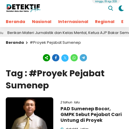
Minggu, 09 Agu 2026
Beranda
Nasional
Internasional
Regional
Ek
Berikan Materi Jurnalistik dan Kelas Mental, Ketua AJP Bakar Sema
Beranda
#Proyek Pejabat Sumenep
Tag : #Proyek Pejabat
Sumenep
2 tahun lalu
PAD Sumenep Bocor,
GMPK Sebut Pejabat Cari
Untung di Proyek