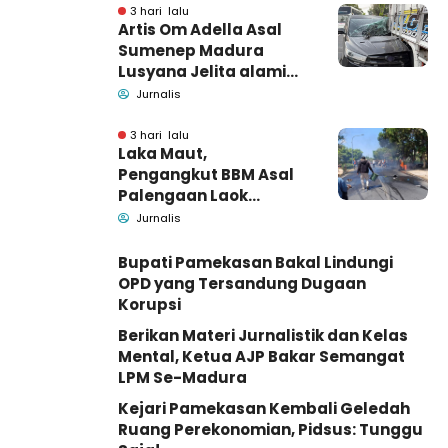
Barang Bukti
3 hari lalu
Artis Om Adella Asal
Sumenep Madura
Lusyana Jelita alami
kecelakaan di Wonogiri
Jurnalis
3 hari lalu
Laka Maut,
Pengangkut BBM Asal
Palengaan Laok
Pamekasan Meninggal
Jurnalis
Dunia
Bupati Pamekasan Bakal Lindungi
OPD yang Tersandung Dugaan
Korupsi
Berikan Materi Jurnalistik dan Kelas
Mental, Ketua AJP Bakar Semangat
LPM Se-Madura
Kejari Pamekasan Kembali Geledah
Ruang Perekonomian, Pidsus: Tunggu