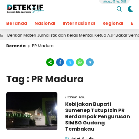
Minggu, 09 Agu 2026
Beranda
Nasional
Internasional
Regional
Ek
Berikan Materi Jurnalistik dan Kelas Mental, Ketua AJP Bakar Seman
Beranda
PR Madura
Tag : PR Madura
1 tahun lalu
Kebijakan Bupati
Sumenep Tutup Izin PR
Berdampak Pengurusan
SIMBG Gudang
Tembakau
detektif_jatim