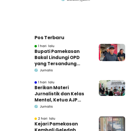
Pos Terbaru
1 hari lalu
Bupati Pamekasan
Bakal Lindungi OPD
yang Tersandung
Dugaan Korupsi
Jurnalis
1 hari lalu
Berikan Materi
Jurnalistik dan Kelas
Mental, Ketua AJP
Bakar Semangat LPM
Jurnalis
Se-Madura
2 hari lalu
Kejari Pamekasan
Kembali Geledah