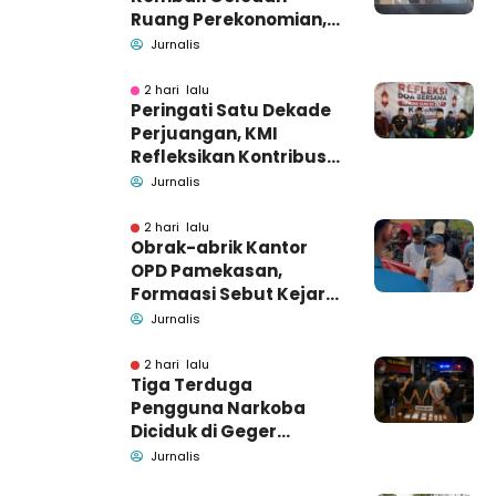
Ruang Perekonomian,
Pidsus: Tunggu Saja!
Jurnalis
2 hari lalu
Peringati Satu Dekade
Perjuangan, KMI
Refleksikan Kontribusi
untuk Masyarakat
Jurnalis
2 hari lalu
Obrak-abrik Kantor
OPD Pamekasan,
Formaasi Sebut Kejari
Pamekasan
Jurnalis
Pendamping DBHCHT
2 hari lalu
Tiga Terduga
Pengguna Narkoba
Diciduk di Geger
Bangkalan, Polisi Masih
Jurnalis
Tutup Identitas dan