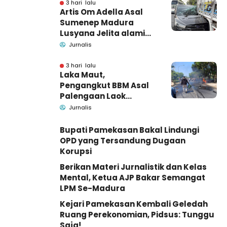
Barang Bukti
3 hari lalu
Artis Om Adella Asal
Sumenep Madura
Lusyana Jelita alami
kecelakaan di Wonogiri
Jurnalis
3 hari lalu
Laka Maut,
Pengangkut BBM Asal
Palengaan Laok
Pamekasan Meninggal
Jurnalis
Dunia
Bupati Pamekasan Bakal Lindungi
OPD yang Tersandung Dugaan
Korupsi
Berikan Materi Jurnalistik dan Kelas
Mental, Ketua AJP Bakar Semangat
LPM Se-Madura
Kejari Pamekasan Kembali Geledah
Ruang Perekonomian, Pidsus: Tunggu
Saja!