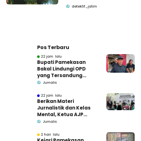
detektif_jatim
Pos Terbaru
22 jam lalu
Bupati Pamekasan
Bakal Lindungi OPD
yang Tersandung
Dugaan Korupsi
Jurnalis
22 jam lalu
Berikan Materi
Jurnalistik dan Kelas
Mental, Ketua AJP
Bakar Semangat LPM
Jurnalis
Se-Madura
2 hari lalu
Kejari Pamekasan