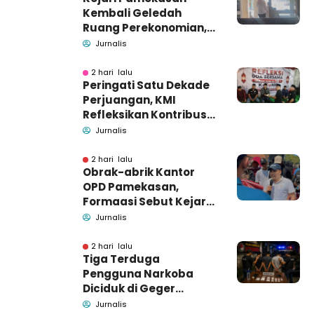
Kembali Geledah
Ruang Perekonomian,
Pidsus: Tunggu Saja!
Jurnalis
2 hari lalu
Peringati Satu Dekade
Perjuangan, KMI
Refleksikan Kontribusi
untuk Masyarakat
Jurnalis
2 hari lalu
Obrak-abrik Kantor
OPD Pamekasan,
Formaasi Sebut Kejari
Pamekasan
Jurnalis
Pendamping DBHCHT
2 hari lalu
Tiga Terduga
Pengguna Narkoba
Diciduk di Geger
Bangkalan, Polisi Masih
Jurnalis