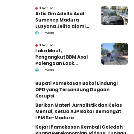
Tutup Identitas dan
Barang Bukti
3 hari lalu
Artis Om Adella Asal
Sumenep Madura
Lusyana Jelita alami
kecelakaan di Wonogiri
Jurnalis
3 hari lalu
Laka Maut,
Pengangkut BBM Asal
Palengaan Laok
Pamekasan Meninggal
Jurnalis
Dunia
Bupati Pamekasan Bakal Lindungi
OPD yang Tersandung Dugaan
Korupsi
Berikan Materi Jurnalistik dan Kelas
Mental, Ketua AJP Bakar Semangat
LPM Se-Madura
Kejari Pamekasan Kembali Geledah
Ruang Perekonomian, Pidsus: Tunggu