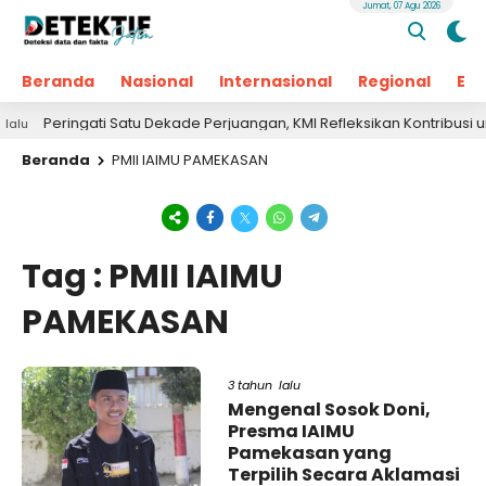
Jumat, 07 Agu 2026
Beranda
Nasional
Internasional
Regional
Ek
Peringati Satu Dekade Perjuangan, KMI Refleksikan Kontribusi untu
Beranda
PMII IAIMU PAMEKASAN
Tag : PMII IAIMU
PAMEKASAN
3 tahun lalu
Mengenal Sosok Doni,
Presma IAIMU
Pamekasan yang
Terpilih Secara Aklamasi