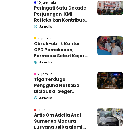
10 jam lalu
Peringati Satu Dekade
Perjuangan, KMI
Refleksikan Kontribusi
untuk Masyarakat
Jurnalis
21 jam lalu
Obrak-abrik Kantor
OPD Pamekasan,
Formaasi Sebut Kejari
Pamekasan
Jurnalis
Pendamping DBHCHT
21 jam lalu
Tiga Terduga
Pengguna Narkoba
Diciduk di Geger
Bangkalan, Polisi Masih
Jurnalis
Tutup Identitas dan
Barang Bukti
1 hari lalu
Artis Om Adella Asal
Sumenep Madura
Lusyana Jelita alami