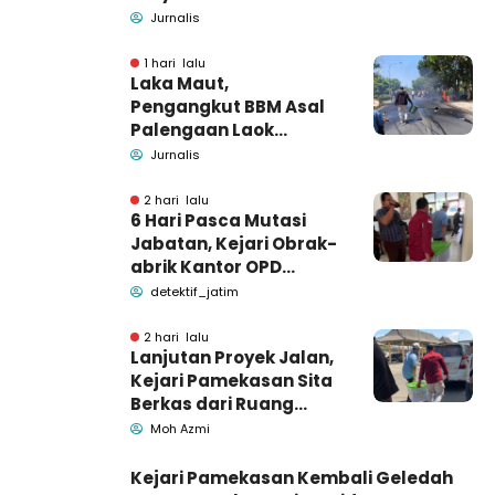
kecelakaan di Wonogiri
Jurnalis
1 hari lalu
Laka Maut,
Pengangkut BBM Asal
Palengaan Laok
Pamekasan Meninggal
Jurnalis
Dunia
2 hari lalu
6 Hari Pasca Mutasi
Jabatan, Kejari Obrak-
abrik Kantor OPD
Pemkab Pamekasan
detektif_jatim
2 hari lalu
Lanjutan Proyek Jalan,
Kejari Pamekasan Sita
Berkas dari Ruang
Pemkab Pamekasan
Moh Azmi
Kejari Pamekasan Kembali Geledah