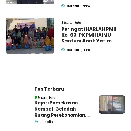
detektif_jatim
3 tahun lalu
Peringati HARLAH PMII
Ke-63, PK PMII IAIMU
Santuni Anak Yatim
detektif_jatim
Pos Terbaru
5 jam lalu
Kejari Pamekasan
Kembali Geledah
Ruang Perekonomian,
Pidsus: Tunggu Saja!
Jurnalis