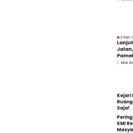
Pame
2 hari 
Lanju
Jalan,
Pamek
Berka
Moh Az
Pemk
Kejar
Ruang 
Saja!
Pering
KMI Re
Masya