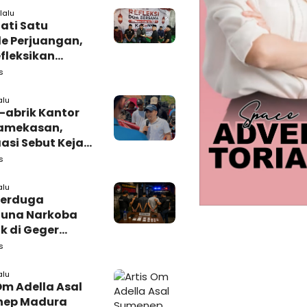
lalu
ati Satu
e Perjuangan,
fleksikan
busi untuk
s
rakat
alu
-abrik Kantor
amekasan,
si Sebut Kejari
kasan
s
amping DBHCHT
alu
Terduga
una Narkoba
k di Geger
lan, Polisi
s
 Tutup Identitas
arang Bukti
alu
Om Adella Asal
nep Madura