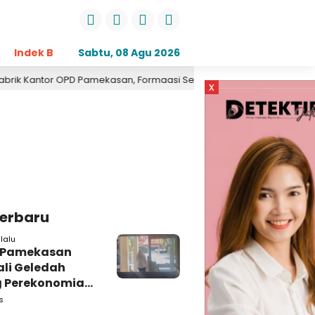
Indek Berita
Sabtu, 08 Agu 2026
Opini
Daerah
Pemerintahan
Kri
Kantor OPD Pamekasan, Formaasi Sebut Kejari Pamekasan Pendamp
x
Terbaru
lalu
i Pamekasan
li Geledah
 Perekonomian,
: Tunggu Saja!
s