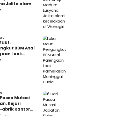
a Jelita alami
akaan di
s
iri
lalu
Maut,
ngkut BBM Asal
gaan Laok
kasan
s
ggal Dunia
lalu
 Pasca Mutasi
n, Kejari
-abrik Kantor
emkab
f_jatim