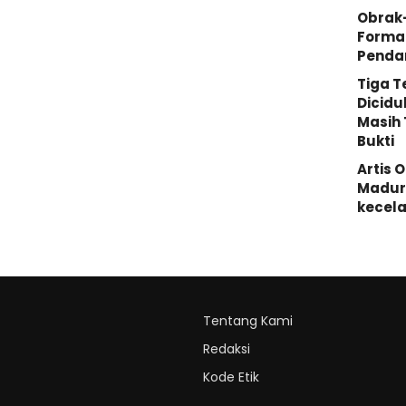
Obrak
Forma
Penda
Tiga 
Dicidu
Masih 
Bukti
Artis 
Madura
kecela
Tentang Kami
Redaksi
Kode Etik