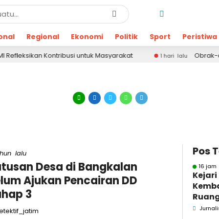
onal
Regional
Ekonomi
Politik
Sport
Peristiwa
eksikan Kontribusi untuk Masyarakat
Obrak-abrik 
1 hari lalu
Pos 
ahun lalu
tusan Desa di Bangkalan
16 jam 
Kejar
lum Ajukan Pencairan DD
Kemba
hap 3
Ruang
Pidsus
Jurnali
tektif_jatim