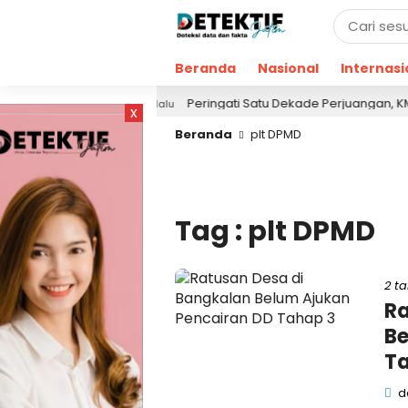
Beranda
Nasional
Internasi
Saja!
Peringati Satu Dekade Perjuangan, KMI Refl
21 jam lalu
x
Beranda
plt DPMD
Tag : plt DPMD
2 t
Ra
Be
Ta
de