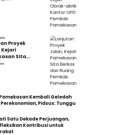
kasan
lalu
tan Proyek
 Kejari
asan Sita
s dari Ruang
mi
ab Pamekasan
i Pamekasan Kembali Geledah
Perekonomian, Pidsus: Tunggu
ati Satu Dekade Perjuangan,
fleksikan Kontribusi untuk
rakat